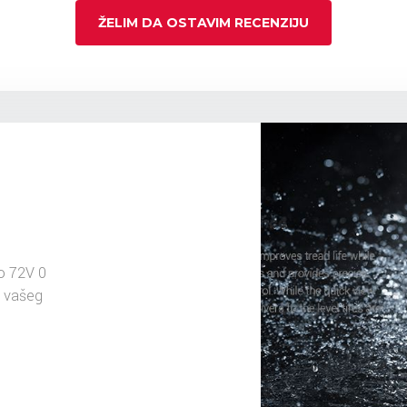
ŽELIM DA OSTAVIM RECENZIJU
o 72V 0
u vašeg