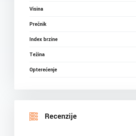
Visina
Prečnik
Index brzine
Težina
Opterećenje
Recenzije