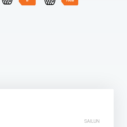
B
70dB
SAILUN