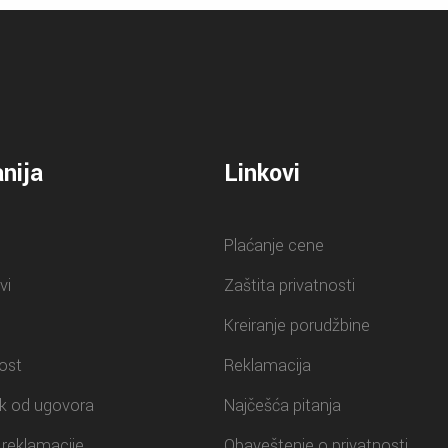
nija
Linkovi
Plaćanje cene
vi
Zaštita privatnosti
Kreiranje porudžbine
ost
Reklamacija
k od ugovora
Najčešća pitanja
reklamacije
Obaveštenje o privatnosti