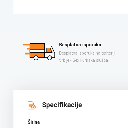
Besplatna isporuka
Besplatna isporuka na teritoriji
Srbije - Bex kurirska služba
Specifikacije
Širina