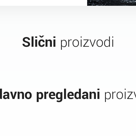
Slični
proizvodi
avno pregledani
proiz