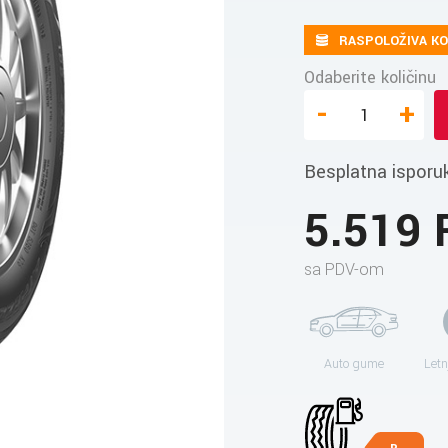
RASPOLOŽIVA KO
Odaberite količinu
-
+
Besplatna isporu
5.519
sa PDV-om
Auto gume
Letn