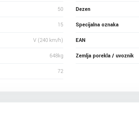
50
Dezen
15
Specijalna oznaka
V (240 km/h)
EAN
648kg
Zemlja porekla / uvoznik
72