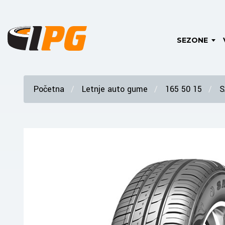
SEZONE
Početna
Letnje auto gume
165 50 15
S