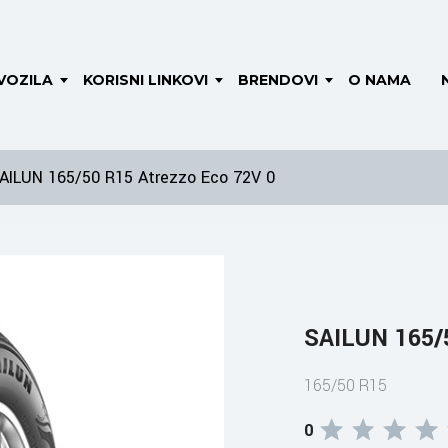
VOZILA
KORISNI LINKOVI
BRENDOVI
O NAMA
AILUN 165/50 R15 Atrezzo Eco 72V 0
SAILUN 165/5
165/50 R15
0