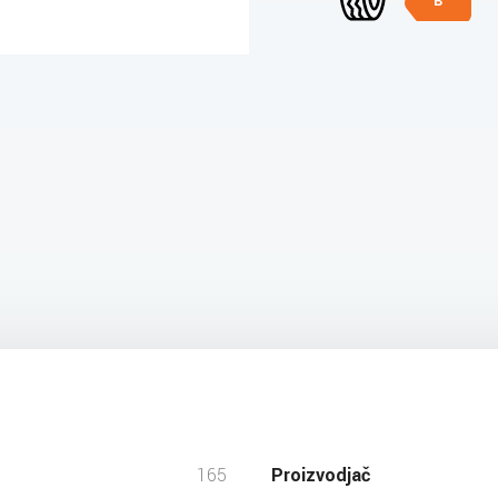
B
165
Proizvodjač