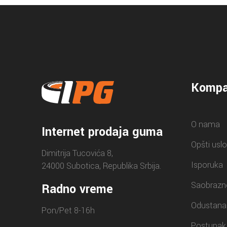
Kompa
O nama
Internet prodaja guma
Opšti uslo
Dimitrija Tucovića 8,
Isporuka
24000 Subotica, Republika Srbija.
Saobrazn
Radno vreme
Odustana
Pon/Pet 8-16h
Postupak 