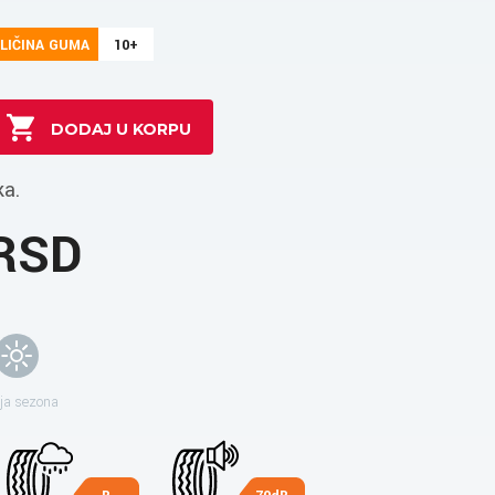
LIČINA GUMA
10+
ka.
 RSD
ja sezona