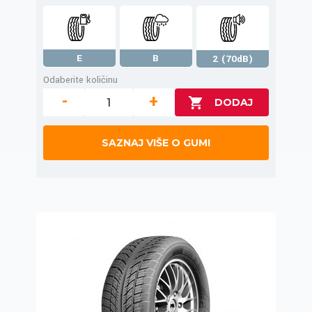
E
B
2 (70dB)
Odaberite količinu
-
+
SAZNAJ VIŠE O GUMI