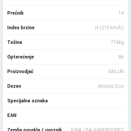
Prečnik
14
Index brzine
H (210 km/h)
Težina
716kg
Opterećenje
86
Proizvodjač
SAILUN
Dezen
Atrezzo Eco
Specijalna oznaka
EAN
Zemlja porekla / uvoznik
KINA / BALKANPROGRES