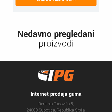
Nedavno pregledani
proizvodi
Internet prodaja guma
Dimitrija Tucovića 8,
24000 Subotica, Republika Srbija.