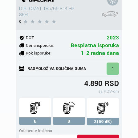
DIPLOMAT 185/65 R14 HP
86H
0
2023
DOT:
Besplatna isporuka
Cena isporuke:
1-2 radna dana
Rok isporuke:
RASPOLOŽIVA KOLIČINA GUMA
1
4.890 RSD
sa PDV-om
E
B
2(69 dB)
Odaberite količinu