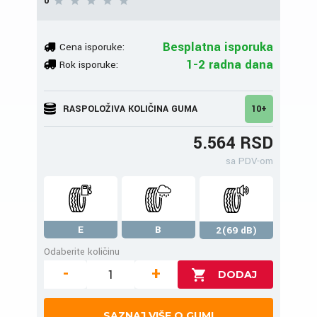
0
Besplatna isporuka
Cena isporuke:
1-2 radna dana
Rok isporuke:
RASPOLOŽIVA KOLIČINA GUMA
10+
5.564 RSD
sa PDV-om
E
B
2(69 dB)
Odaberite količinu
-
+
SAZNAJ VIŠE O GUMI