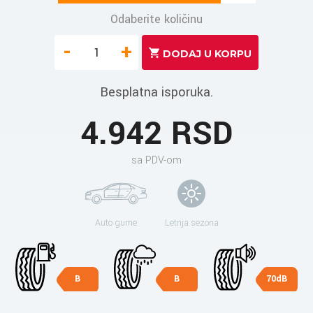
Odaberite količinu
-
+
Besplatna isporuka.
4.942 RSD
sa PDV-om
Auto gume
Letnja sezona
B
B
70dB