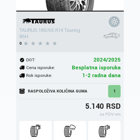
TAURUS 185/65 R14 Touring
86H
0
2024/2025
DOT:
Besplatna isporuka
Cena isporuke:
1-2 radna dana
Rok isporuke:
RASPOLOŽIVA KOLIČINA GUMA
1
5.140 RSD
sa PDV-om