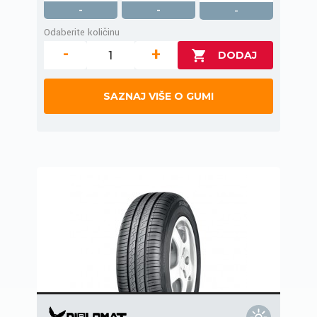
-
-
-
Odaberite količinu
-
+
SAZNAJ VIŠE O GUMI