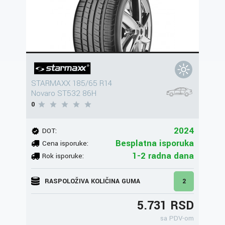
STARMAXX 185/65 R14
Novaro ST532 86H
0
2024
DOT:
Besplatna isporuka
Cena isporuke:
1-2 radna dana
Rok isporuke:
RASPOLOŽIVA KOLIČINA GUMA
2
5.731 RSD
sa PDV-om