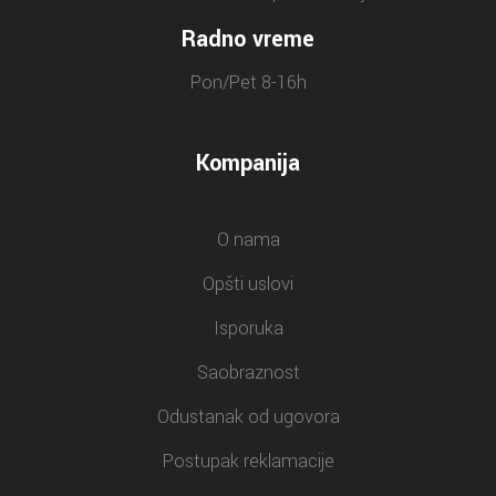
Radno vreme
Pon/Pet 8-16h
Kompanija
O nama
Opšti uslovi
Isporuka
Saobraznost
Odustanak od ugovora
Postupak reklamacije