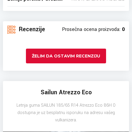
Recenzije
Prosečna ocena proizvoda:
0
ŽELIM DA OSTAVIM RECENZIJU
Sailun Atrezzo Eco
Letnja guma SAILUN 185/65 R14 Atrezzo Eco 86H 0
dostupna je uz besplatnu isporuku na adresu vašeg
vulkanizera.