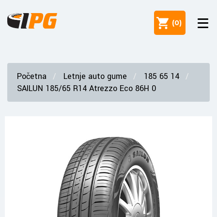
(
0
)
Početna
Letnje auto gume
185 65 14
SAILUN 185/65 R14 Atrezzo Eco 86H 0