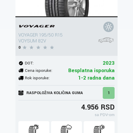
VOYAGER 195/50 R15
VOYSUM 82V
0
2023
DOT:
Besplatna isporuka
Cena isporuke:
1-2 radna dana
Rok isporuke:
RASPOLOŽIVA KOLIČINA GUMA
1
4.956 RSD
sa PDV-om