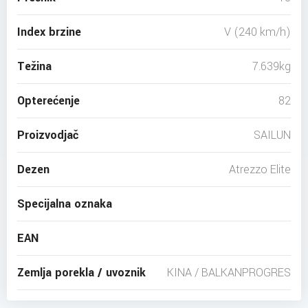
Index brzine
V (240 km/h)
Težina
7.639kg
Opterećenje
82
Proizvodjač
SAILUN
Dezen
Atrezzo Elite
Specijalna oznaka
EAN
Zemlja porekla / uvoznik
KINA / BALKANPROGRES