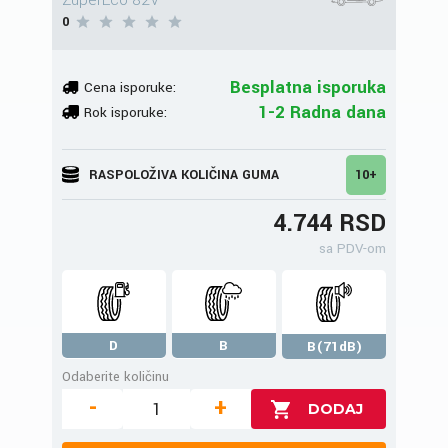
ZuperEco 82V
0
Besplatna isporuka
Cena isporuke:
1-2 Radna dana
Rok isporuke:
RASPOLOŽIVA KOLIČINA GUMA
10+
4.744 RSD
sa PDV-om
D
B
B(71dB)
Odaberite količinu
-
+