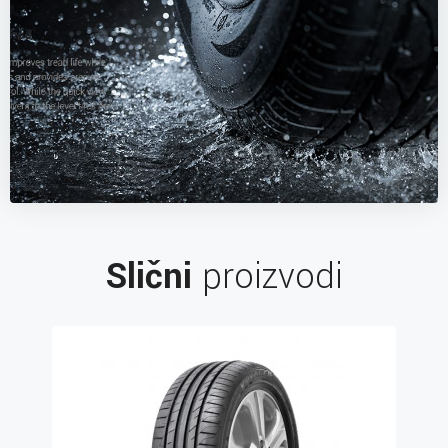
Slični
proizvodi