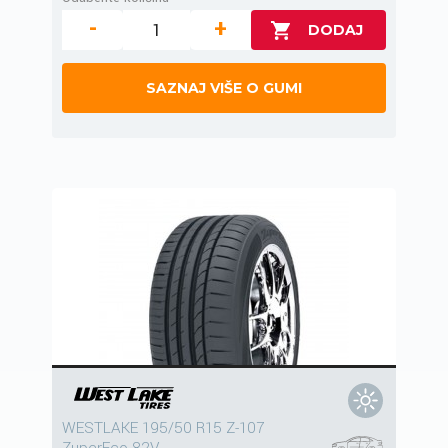
-
+
SAZNAJ VIŠE O GUMI
WESTLAKE 195/50 R15 Z-107