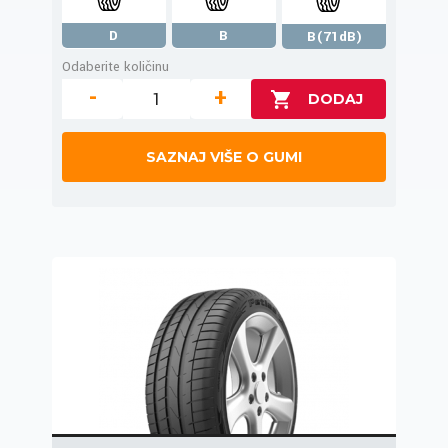
D
B
B(71dB)
Odaberite količinu
-
+
SAZNAJ VIŠE O GUMI