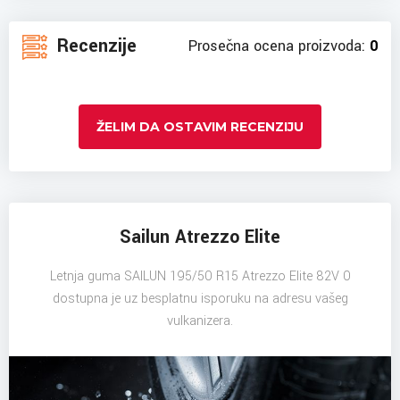
Recenzije
Prosečna ocena proizvoda:
0
ŽELIM DA OSTAVIM RECENZIJU
Sailun Atrezzo Elite
Letnja guma SAILUN 195/50 R15 Atrezzo Elite 82V 0
dostupna je uz besplatnu isporuku na adresu vašeg
vulkanizera.