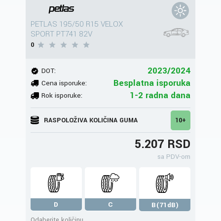
PETLAS 195/50 R15 VELOX
SPORT PT741 82V
0
2023/2024
DOT:
Besplatna isporuka
Cena isporuke:
1-2 radna dana
Rok isporuke:
RASPOLOŽIVA KOLIČINA GUMA
10+
5.207 RSD
sa PDV-om
D
C
B(71dB)
Odaberite količinu