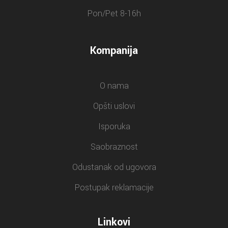
Pon/Pet 8-16h
Kompanija
O nama
Opšti uslovi
Isporuka
Saobraznost
Odustanak od ugovora
Postupak reklamacije
Linkovi