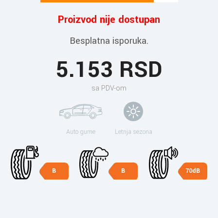
Proizvod nije dostupan
Besplatna isporuka.
5.153 RSD
sa PDV-om
Auto gume
Letnja sezona
B
B
70dB