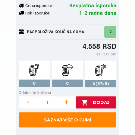
Besplatna isporuka
Cena isporuke:
1-2 radna dana
Rok isporuke:
RASPOLOŽIVA KOLIČINA GUMA
2
4.558 RSD
sa PDV-om
C
C
A(67dB)
Odaberite količinu
-
+
SAZNAJ VIŠE O GUMI