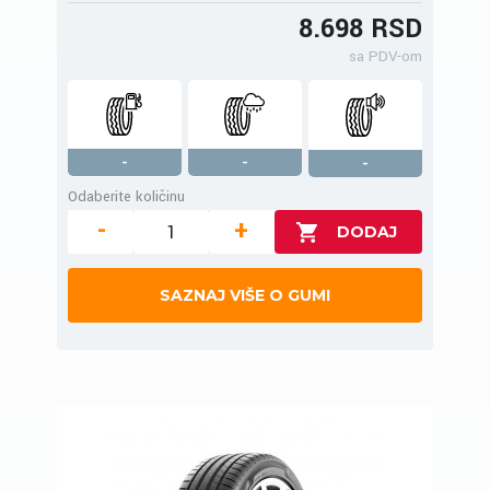
8.698 RSD
sa PDV-om
-
-
-
Odaberite količinu
-
+
SAZNAJ VIŠE O GUMI