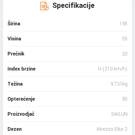
Specifikacije
Širina
195
Visina
55
Prečnik
20
Index brzine
H (210 km/h)
Težina
9.731kg
Opterećenje
95
Proizvodjač
SAILUN
Dezen
Atrezzo Elite 2