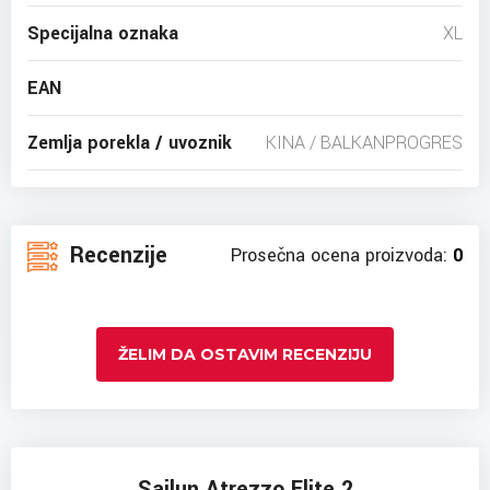
Specijalna oznaka
XL
EAN
Zemlja porekla / uvoznik
KINA / BALKANPROGRES
Recenzije
Prosečna ocena proizvoda:
0
ŽELIM DA OSTAVIM RECENZIJU
Sailun Atrezzo Elite 2