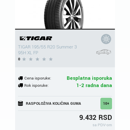
TIGAR 195/55 R20 Summer 3
95H XL FP
0
Besplatna isporuka
Cena isporuke:
1-2 radna dana
Rok isporuke:
RASPOLOŽIVA KOLIČINA GUMA
10+
9.432 RSD
sa PDV-om