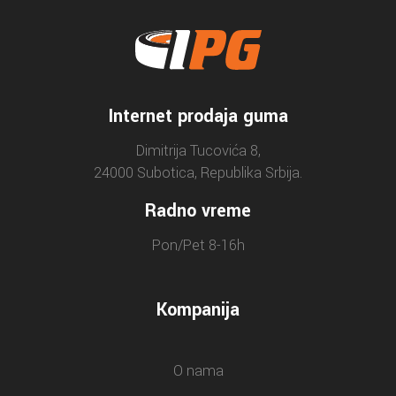
Internet prodaja guma
Dimitrija Tucovića 8,
24000 Subotica, Republika Srbija.
Radno vreme
Pon/Pet 8-16h
Kompanija
O nama