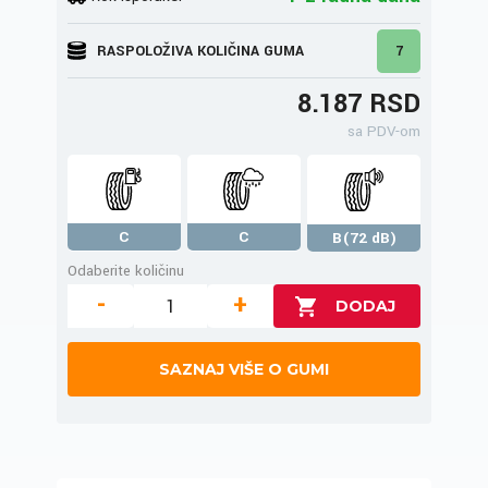
RASPOLOŽIVA KOLIČINA GUMA
7
8.187 RSD
sa PDV-om
C
C
B(72 dB)
Odaberite količinu
-
+
SAZNAJ VIŠE O GUMI