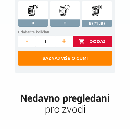
B
C
B(71dB)
Odaberite količinu
-
+
SAZNAJ VIŠE O GUMI
Nedavno pregledani
proizvodi