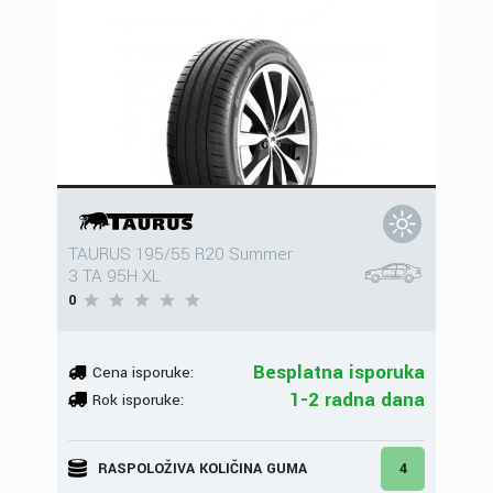
TAURUS 195/55 R20 Summer
3 TA 95H XL
0
Besplatna isporuka
Cena isporuke:
1-2 radna dana
Rok isporuke:
RASPOLOŽIVA KOLIČINA GUMA
4