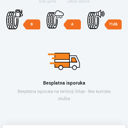
Auto gume
Letnja sezona
B
A
71dB
Besplatna isporuka
Besplatna isporuka na teritoriji Srbije - Bex kurirska
služba