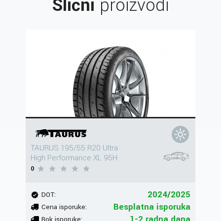
Slični
proizvodi
TAURUS 195/55 R20 Ultra
High Performance XL 95H
0
2024/2025
DOT:
Besplatna isporuka
Cena isporuke:
1-2 radna dana
Rok isporuke: