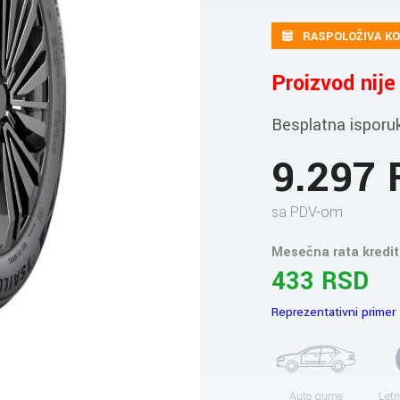
RASPOLOŽIVA KO
Proizvod nij
Besplatna isporu
9.297
sa PDV-om
Mesečna rata kredit
433 RSD
Reprezentativni primer
Auto gume
Letn