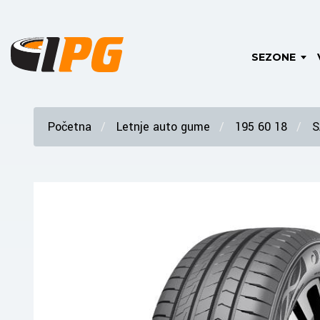
SEZONE
Početna
Letnje auto gume
195 60 18
S