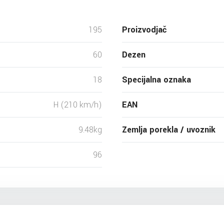
195
Proizvodjač
60
Dezen
18
Specijalna oznaka
H (210 km/h)
EAN
9.48kg
Zemlja porekla / uvoznik
96