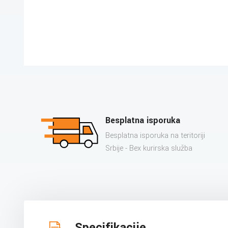
Besplatna isporuka
Besplatna isporuka na teritoriji
Srbije - Bex kurirska služba
Specifikacije