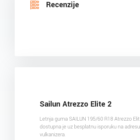
Recenzije
Sailun Atrezzo Elite 2
Letnja guma SAILUN 195/60 R18 Atrezzo Elit
dostupna je uz besplatnu isporuku na adres
vulkanizera.