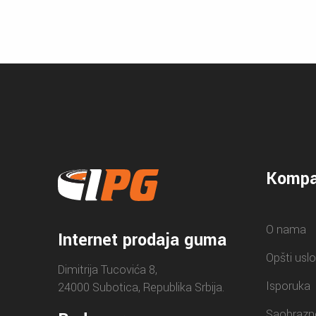
Kompa
O nama
Internet prodaja guma
Opšti uslo
Dimitrija Tucovića 8,
Isporuka
24000 Subotica, Republika Srbija.
Saobrazn