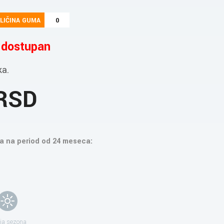
LIČINA GUMA
0
e dostupan
ka.
 RSD
a na period od 24 meseca:
ja sezona