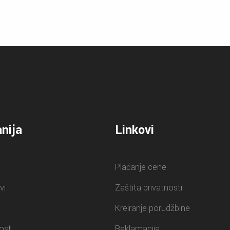
nija
Linkovi
Plaćanje cene
vi
Zaštita privatnosti
Kreiranje porudžbine
ost
Reklamacija