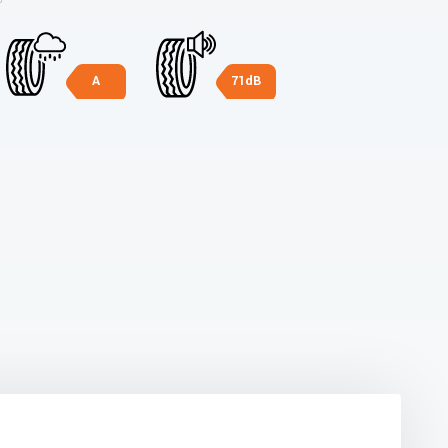
A
71dB