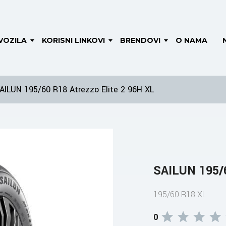
VOZILA
KORISNI LINKOVI
BRENDOVI
O NAMA
AILUN 195/60 R18 Atrezzo Elite 2 96H XL
SAILUN 195/6
195/60 R18 XL
0