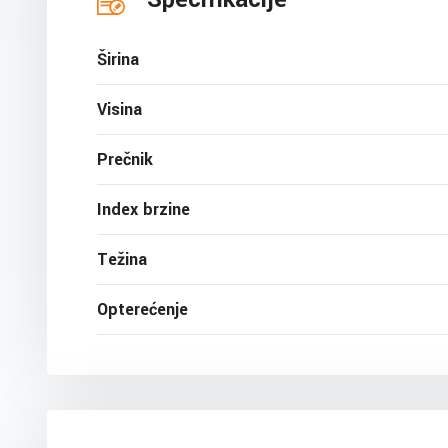
Širina
Visina
Prečnik
Index brzine
Težina
Opterećenje