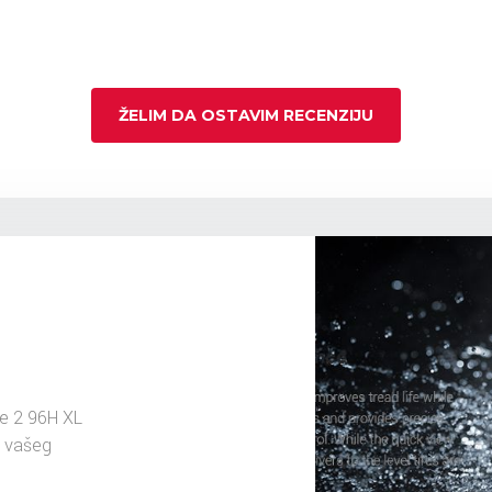
ŽELIM DA OSTAVIM RECENZIJU
e 2 96H XL
u vašeg