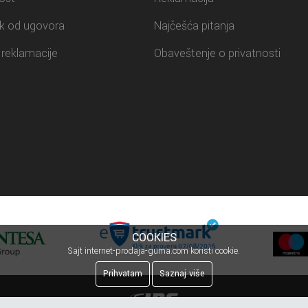
k od ugovora
Najčešća pitanja
reklamacije
Obaveštenje o privatnosti
COOKIES
Sajt internet-prodaja-guma.com koristi cookie.
Prihvatam
Saznaj više