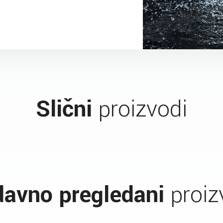
Slični
proizvodi
avno pregledani
proiz