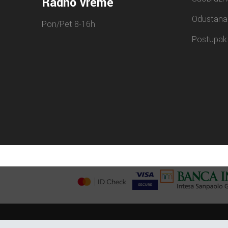
Radno vreme
Odustana
Pon/Pet 8-16h
Postupak 