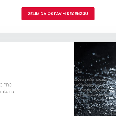
ŽELIM DA OSTAVIM RECENZIJU
IO PRO
oruku na