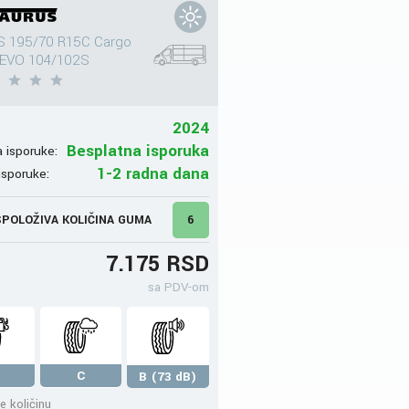
 195/70 R15C Cargo
EVO 104/102S
2024
Besplatna isporuka
 isporuke:
1-2 radna dana
isporuke:
POLOŽIVA KOLIČINA GUMA
6
7.175 RSD
sa PDV-om
C
B (73 dB)
e količinu