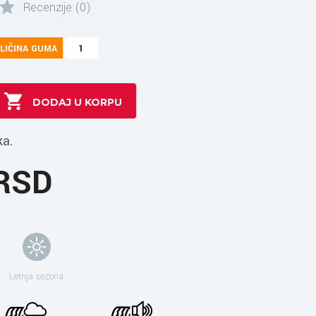
Recenzije (0)
LIČINA GUMA
1
ka.
 RSD
Letnja sezona