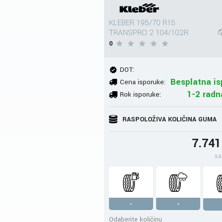
KLEBER 195/70 R15
TRANSPRO 2 104/102R
0
DOT:
Besplatna is
Cena isporuke:
1-2 radn
Rok isporuke:
RASPOLOŽIVA KOLIČINA GUMA
7.74
sa
-
-
Odaberite količinu