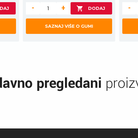
-
+
-
SAZNAJ VIŠE O GUMI
avno pregledani
proiz