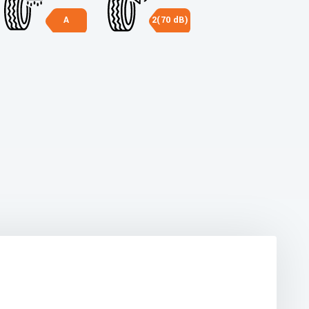
A
2(70 dB)