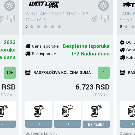
WESTLAKE 195/70 R15C H188
TAURUS
104/102R
Speed 
0
0
2023
DOT:
Besplatna isporuka
Cena isporuke:
poruka
Cena
1-2 Radna dana
Rok isporuke:
a dana
Rok 
10+
RASPOLOŽIVA KOLIČINA GUMA
1
RAS
1 RSD
6.723 RSD
 PDV-om
sa PDV-om
C
C
C
-
B(72dB)
Odaberite količinu
Odaberit