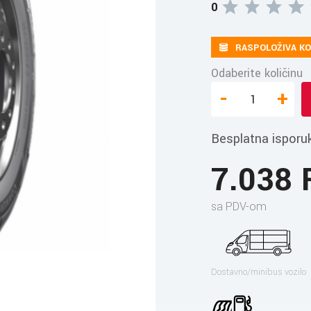
0
RASPOLOŽIVA KO
Odaberite količinu
-
+
Besplatna isporu
7.038
sa PDV-om
Dostavno/minibus vozilo