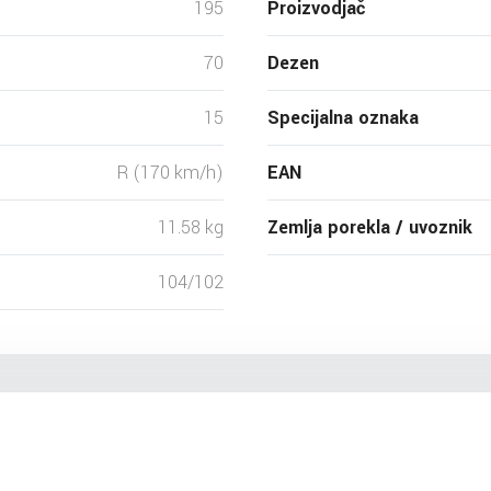
195
Proizvodjač
70
Dezen
15
Specijalna oznaka
R (170 km/h)
EAN
11.58 kg
Zemlja porekla / uvoznik
104/102