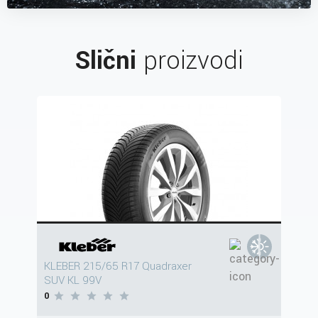
Slični
proizvodi
KLEBER 215/65 R17 Quadraxer
SUV KL 99V
0