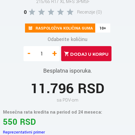
215/65 R17 XL M+S 3PMSF
0
Recenzije (0)
RASPOLOŽIVA KOLIČINA GUMA
10+
Odaberite količinu
-
+
Besplatna isporuka.
11.796 RSD
sa PDV-om
Mesečna rata kredita na period od 24 meseca:
550 RSD
Reprezentativni primer