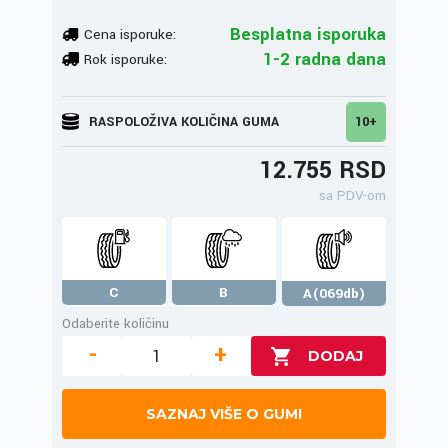
Besplatna isporuka
Cena isporuke:
1-2 radna dana
Rok isporuke:
RASPOLOŽIVA KOLIČINA GUMA
10+
12.755 RSD
sa PDV-om
C
B
A(069db)
Odaberite količinu
-
+
SAZNAJ VIŠE O GUMI