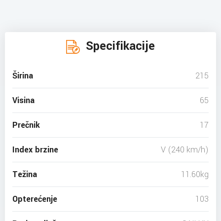
Specifikacije
Širina
215
Visina
65
Prečnik
17
Index brzine
V (240 km/h)
Težina
11.60kg
Opterećenje
103