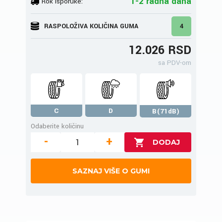
1-2 radna dana
Rok isporuke:
RASPOLOŽIVA KOLIČINA GUMA
4
12.026 RSD
sa PDV-om
C
D
B(71dB)
Odaberite količinu
-
+
SAZNAJ VIŠE O GUMI