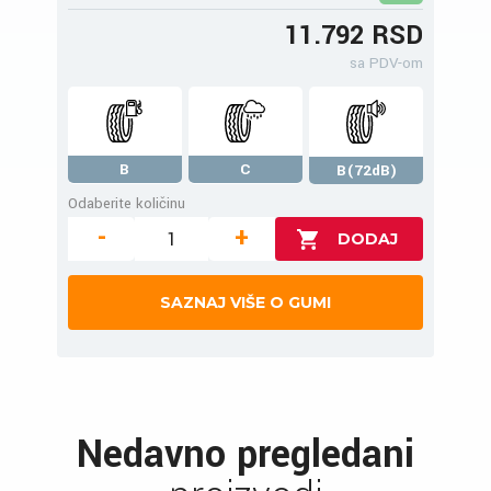
11.792 RSD
sa PDV-om
B
C
B(72dB)
Odaberite količinu
-
+
SAZNAJ VIŠE O GUMI
Nedavno pregledani