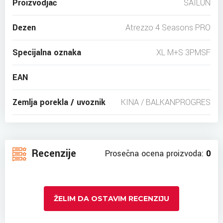
Proizvodjač
SAILUN
Dezen
Atrezzo 4 Seasons PRO
Specijalna oznaka
XL M+S 3PMSF
EAN
Zemlja porekla / uvoznik
KINA / BALKANPROGRES
Recenzije
Prosečna ocena proizvoda:
0
ŽELIM DA OSTAVIM RECENZIJU