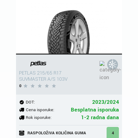
PETLAS 215/65 R17
SUVMASTER A/S 103V
0
2023/2024
DOT:
Besplatna isporuka
Cena isporuke:
1-2 radna dana
Rok isporuke:
RASPOLOŽIVA KOLIČINA GUMA
4