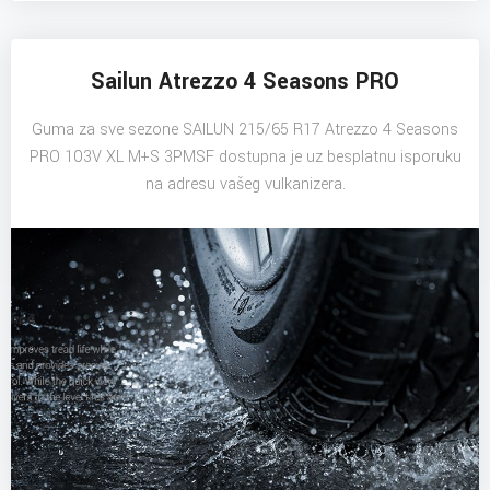
Sailun Atrezzo 4 Seasons PRO
Guma za sve sezone SAILUN 215/65 R17 Atrezzo 4 Seasons
PRO 103V XL M+S 3PMSF dostupna je uz besplatnu isporuku
na adresu vašeg vulkanizera.