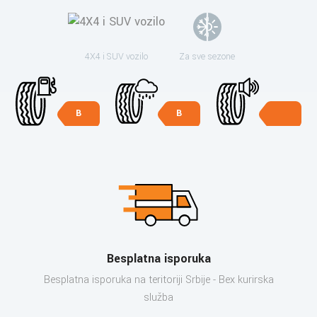
4X4 i SUV vozilo
Za sve sezone
B
B
Besplatna isporuka
Besplatna isporuka na teritoriji Srbije - Bex kurirska
služba