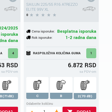
SAILUN 225/55 R16 ATREZZO
ELITE 99V XL
0
024/2025
Besplatna isporuka
Cena isporuke:
 isporuka
1-2 radna dana
Rok isporuke:
adna dana
MA
4
RASPOLOŽIVA KOLIČINA GUMA
1
53 RSD
6.872 RSD
sa PDV-om
sa PDV-om
C
B
B(71dB)
2(70 dB)
Odaberite količinu
-
+