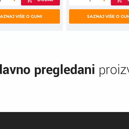
AZNAJ VIŠE O GUMI
SAZNAJ VIŠE O GU
avno pregledani
proiz