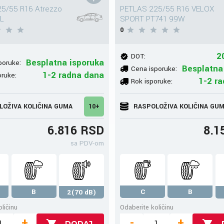
5/55 R16 Atrezzo
PETLAS 225/55 R16 VELOX
XL
SPORT PT741 99W
0
2
DOT:
Besplatna isporuka
poruke:
Besplatna
Cena isporuke:
1-2 radna dana
oruke:
1-2 r
Rok isporuke:
LOŽIVA KOLIČINA GUMA
10+
RASPOLOŽIVA KOLIČINA GU
6.816 RSD
8.1
sa PDV-om
B
C
B
2(70 dB)
ličinu
Odaberite količinu
+
-
+