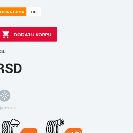
LIČINA GUMA
10+
ka.
 RSD
ja sezona