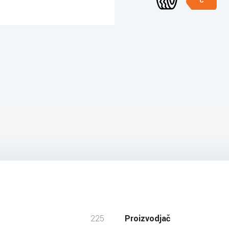
C
225
Proizvodjač