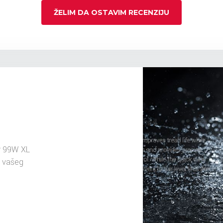
ŽELIM DA OSTAVIM RECENZIJU
r 99W XL
u vašeg