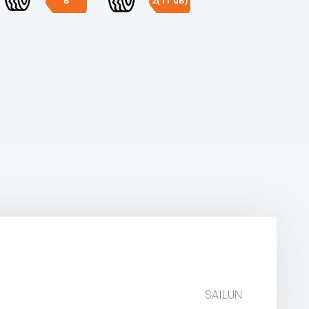
B
2(71 dB)
SAILUN