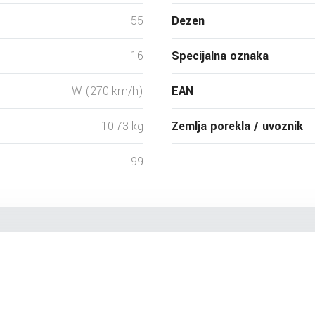
55
Dezen
16
Specijalna oznaka
W (270 km/h)
EAN
10.73 kg
Zemlja porekla / uvoznik
99