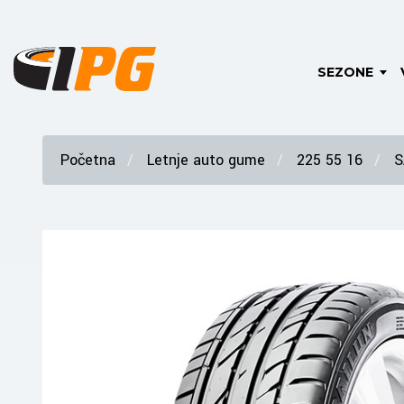
SEZONE
Početna
Letnje auto gume
225 55 16
S