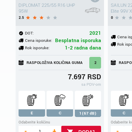
DIPLOMAT 225/55 R16 UHP
SAILUN 22
95W
Elite 99V 
2.5
0
2021
DOT:
Cena is
Besplatna isporuka
Cena isporuke:
Rok isp
1-2 radna dana
Rok isporuke:
RASPOLOŽIVA KOLIČINA GUMA
2
RASPO
7.697 RSD
sa PDV-om
E
C
C
1(67 dB)
Odaberite količinu
Odaberite ko
-
+
-