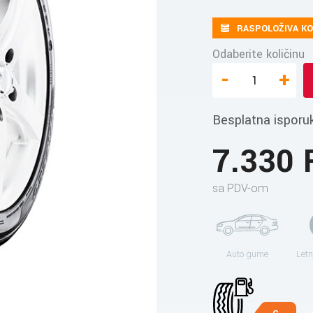
RASPOLOŽIVA KO
Odaberite količinu
-
+
Besplatna isporu
7.330
sa PDV-om
Auto gume
Letn