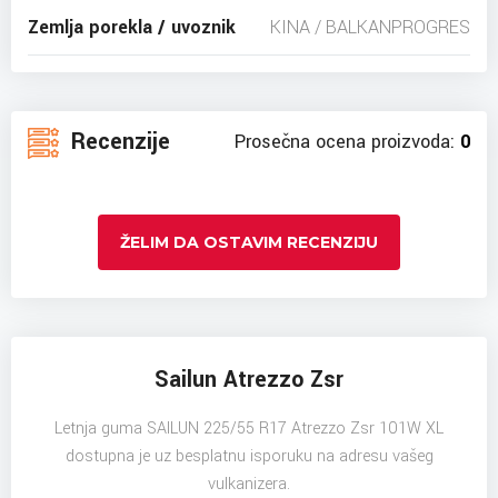
Zemlja porekla / uvoznik
KINA / BALKANPROGRES
Recenzije
Prosečna ocena proizvoda:
0
ŽELIM DA OSTAVIM RECENZIJU
Sailun Atrezzo Zsr
Letnja guma SAILUN 225/55 R17 Atrezzo Zsr 101W XL
dostupna je uz besplatnu isporuku na adresu vašeg
vulkanizera.