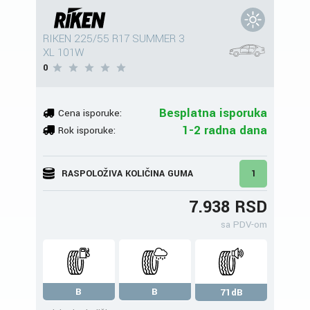
RIKEN 225/55 R17 SUMMER 3
XL 101W
0
Besplatna isporuka
Cena isporuke:
1-2 radna dana
Rok isporuke:
RASPOLOŽIVA KOLIČINA GUMA
1
7.938 RSD
sa PDV-om
B
B
71dB