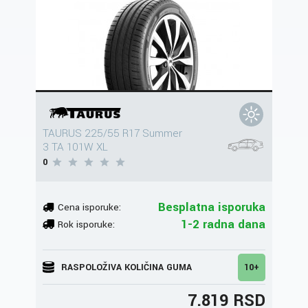
TAURUS 225/55 R17 Summer
3 TA 101W XL
0
Besplatna isporuka
Cena isporuke:
1-2 radna dana
Rok isporuke:
RASPOLOŽIVA KOLIČINA GUMA
10+
7.819 RSD