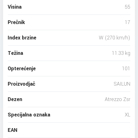
Visina
55
Prečnik
17
Index brzine
W (270 km/h)
Težina
11.33 kg
Opterećenje
101
Proizvodjač
SAILUN
Dezen
Atrezzo Zsr
Specijalna oznaka
XL
EAN