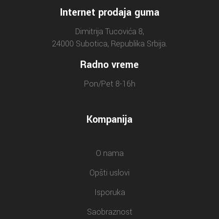
Internet prodaja guma
Dimitrija Tucovića 8,
24000 Subotica, Republika Srbija.
Radno vreme
Pon/Pet 8-16h
Kompanija
O nama
Opšti uslovi
Isporuka
Saobraznost