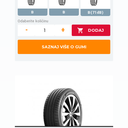
B
B
B(71dB)
Odaberite količinu
-
+
SAZNAJ VIŠE O GUMI