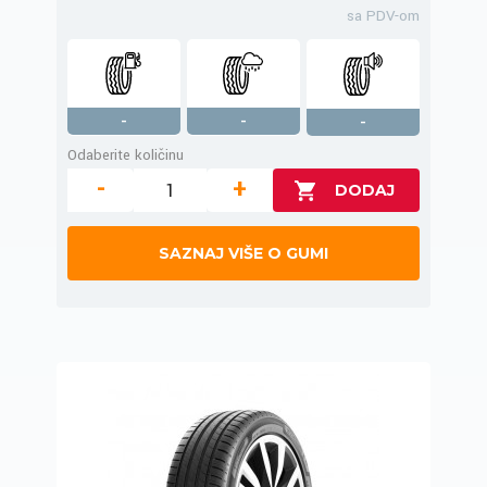
sa PDV-om
-
-
-
Odaberite količinu
-
+
SAZNAJ VIŠE O GUMI