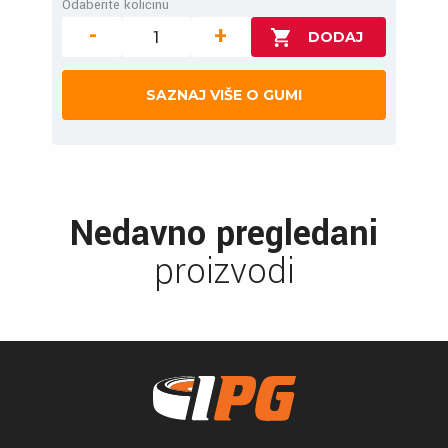
Odaberite količinu
-
+
SAZNAJ VIŠE O GUMI
Nedavno pregledani
proizvodi