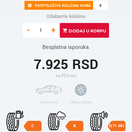
RASPOLOŽIVA KOLIČINA GUMA
5
Odaberite količinu
-
+
Besplatna isporuka.
7.925 RSD
sa PDV-om
Auto gume
Letnja sezona
C
B
2(71 dB)