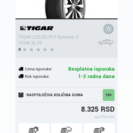
TIGAR 225/55 R17 Summer 3
101W XL FP
0
Besplatna isporuka
Cena isporuke:
1-2 radna dana
Rok isporuke:
RASPOLOŽIVA KOLIČINA GUMA
10+
8.325 RSD
sa PDV-om