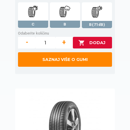
C
B
B(71dB)
Odaberite količinu
-
+
SAZNAJ VIŠE O GUMI