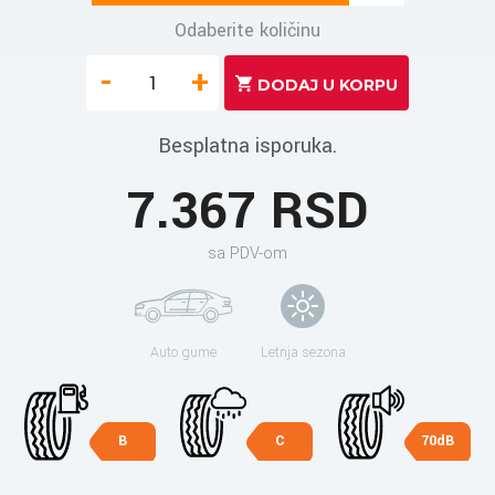
Odaberite količinu
-
+
Besplatna isporuka.
7.367 RSD
sa PDV-om
Auto gume
Letnja sezona
B
C
70dB