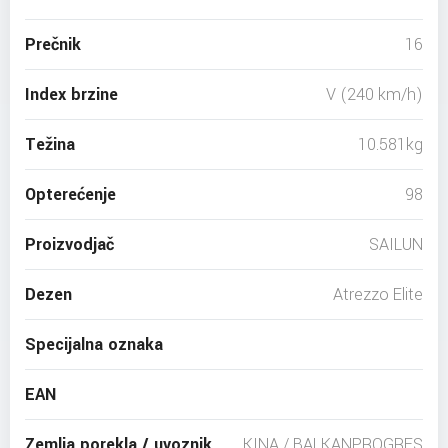
Prečnik
16
Index brzine
V (240 km/h)
Težina
10.581kg
Opterećenje
98
Proizvodjač
SAILUN
Dezen
Atrezzo Elite
Specijalna oznaka
EAN
Zemlja porekla / uvoznik
KINA / BALKANPROGRES