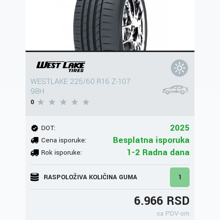
WESTLAKE 225/60 R16 Z-107
98H
0
2025
DOT:
Besplatna isporuka
Cena isporuke:
1-2 Radna dana
Rok isporuke:
RASPOLOŽIVA KOLIČINA GUMA
1
6.966 RSD
sa PDV-om