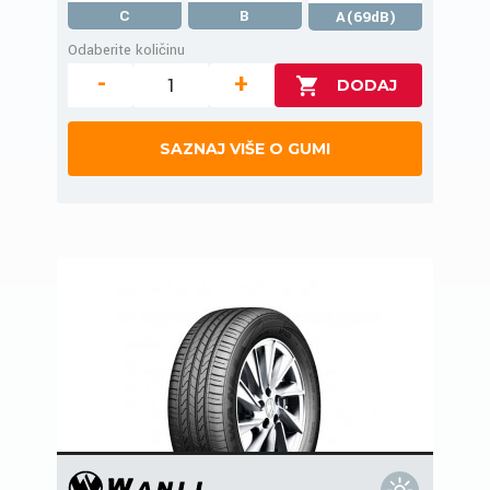
C
B
A(69dB)
Odaberite količinu
-
+
SAZNAJ VIŠE O GUMI