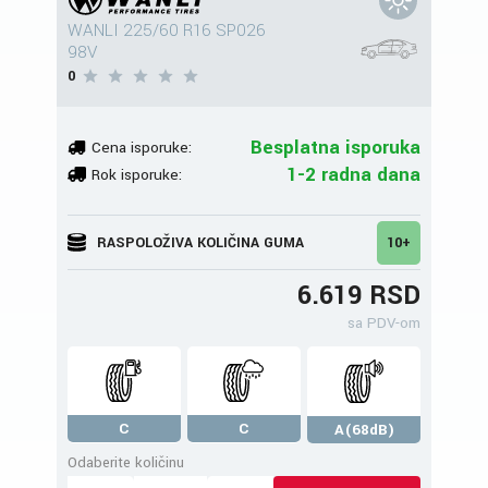
WANLI 225/60 R16 SP026
98V
0
Besplatna isporuka
Cena isporuke:
1-2 radna dana
Rok isporuke:
RASPOLOŽIVA KOLIČINA GUMA
10+
6.619 RSD
sa PDV-om
C
C
A(68dB)
Odaberite količinu