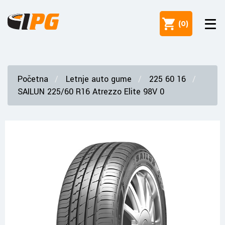
(
0
)
Početna
Letnje auto gume
225 60 16
SAILUN 225/60 R16 Atrezzo Elite 98V 0