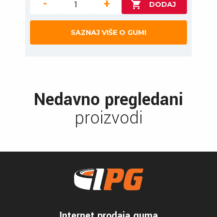
-
+
SAZNAJ VIŠE O GUMI
Nedavno pregledani
proizvodi
Internet prodaja guma