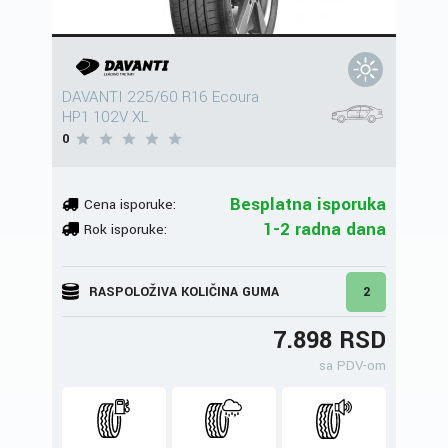
DAVANTI 225/60 R16 Ecoura
HP1 102V XL
0
Besplatna isporuka
Cena isporuke:
1-2 radna dana
Rok isporuke:
RASPOLOŽIVA KOLIČINA GUMA
2
7.898 RSD
sa PDV-om