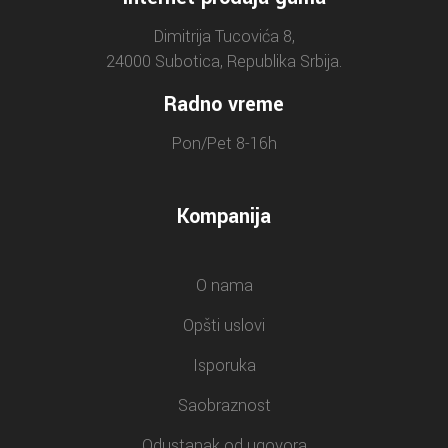
Dimitrija Tucovića 8,
24000 Subotica, Republika Srbija.
Radno vreme
Pon/Pet 8-16h
Kompanija
O nama
Opšti uslovi
Isporuka
Saobraznost
Odustanak od ugovora