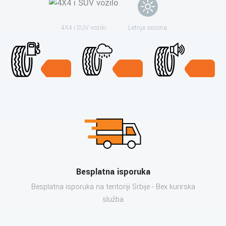
4X4 i SUV vozilo
Letnja sezona
Besplatna isporuka
Besplatna isporuka na teritoriji Srbije - Bex kurirska
služba