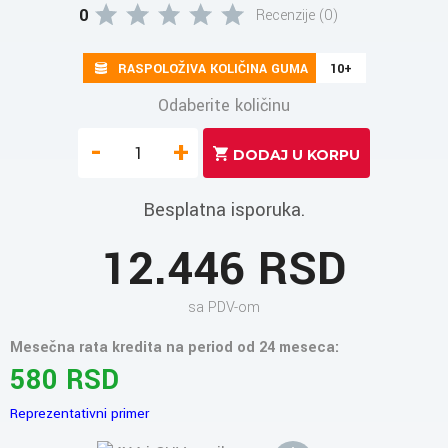
0
Recenzije (0)
RASPOLOŽIVA KOLIČINA GUMA
10+
Odaberite količinu
-
+
Besplatna isporuka.
12.446 RSD
sa PDV-om
Mesečna rata kredita na period od 24 meseca:
580 RSD
Reprezentativni primer