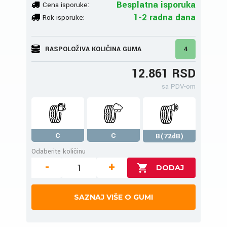
Besplatna isporuka
Cena isporuke:
1-2 radna dana
Rok isporuke:
RASPOLOŽIVA KOLIČINA GUMA
4
12.861 RSD
sa PDV-om
C
C
B(72dB)
Odaberite količinu
-
+
SAZNAJ VIŠE O GUMI