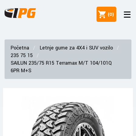
(
0
)
Početna
Letnje gume za 4X4 i SUV vozilo
235 75 15
SAILUN 235/75 R15 Terramax M/T 104/101Q
6PR M+S