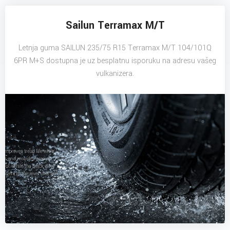
Sailun Terramax M/T
Letnja guma SAILUN 235/75 R15 Terramax M/T 104/101Q
6PR M+S dostupna je uz besplatnu isporuku na adresu vašeg
vulkanizera.