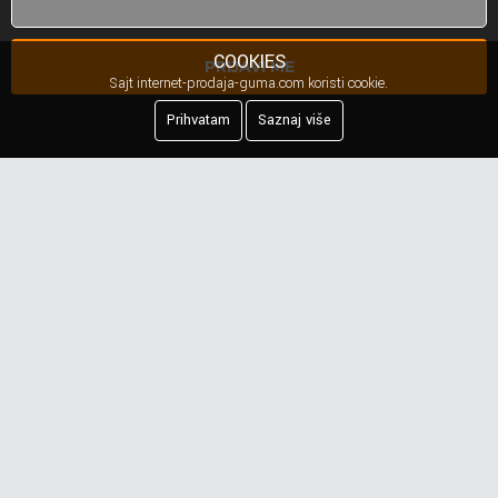
COOKIES
PRIJAVI ME
Sajt internet-prodaja-guma.com koristi cookie.
Prihvatam
Saznaj više