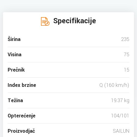
Specifikacije
Širina
235
Visina
75
Prečnik
15
Index brzine
Q (160 km/h)
Težina
19.37 kg
Opterećenje
104/101
Proizvodjač
SAILUN