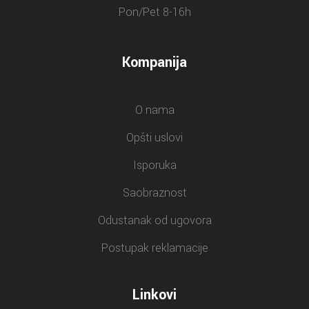
Pon/Pet 8-16h
Kompanija
O nama
Opšti uslovi
Isporuka
Saobraznost
Odustanak od ugovora
Postupak reklamacije
Linkovi