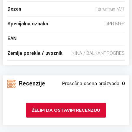
Dezen
Terramax M/T
Specijalna oznaka
6PR M+S
EAN
Zemlja porekla / uvoznik
KINA / BALKANPROGRES
Recenzije
Prosečna ocena proizvoda:
0
ŽELIM DA OSTAVIM RECENZIJU