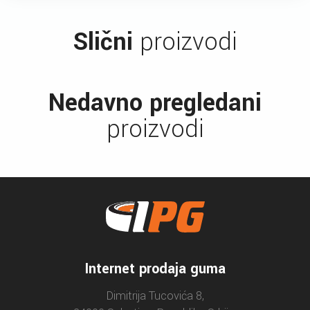
Slični
proizvodi
Nedavno pregledani
proizvodi
Internet prodaja guma
Dimitrija Tucovića 8,