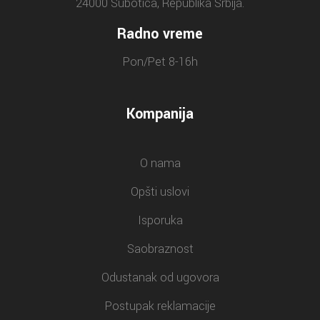
24000 Subotica, Republika Srbija.
Radno vreme
Pon/Pet 8-16h
Kompanija
O nama
Opšti uslovi
Isporuka
Saobraznost
Odustanak od ugovora
Postupak reklamacije