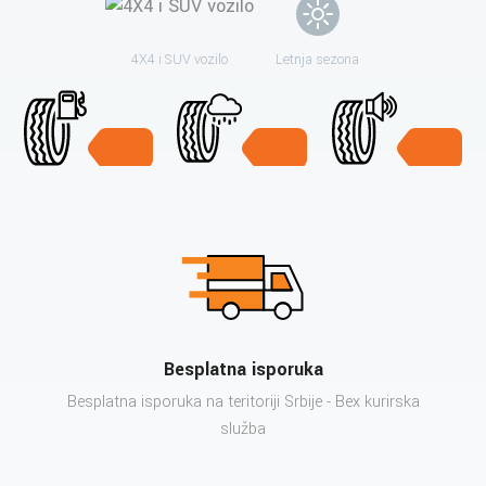
4X4 i SUV vozilo
Letnja sezona
Besplatna isporuka
Besplatna isporuka na teritoriji Srbije - Bex kurirska
služba