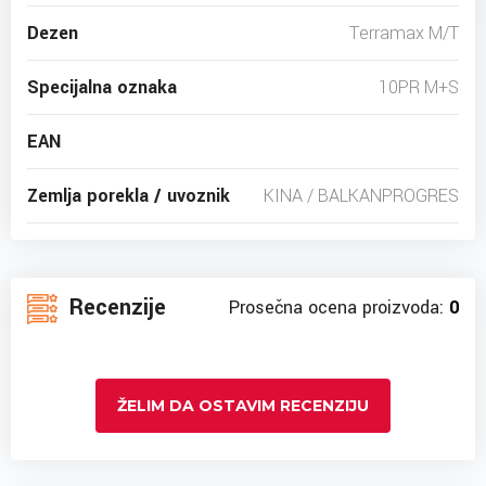
Dezen
Terramax M/T
Specijalna oznaka
10PR M+S
EAN
Zemlja porekla / uvoznik
KINA / BALKANPROGRES
Recenzije
Prosečna ocena proizvoda:
0
ŽELIM DA OSTAVIM RECENZIJU