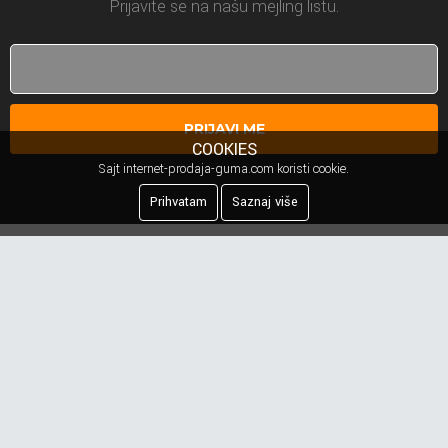
Prijavite se na našu mejling listu.
PRIJAVI ME
COOKIES
Sajt internet-prodaja-guma.com koristi cookie.
Prihvatam
Saznaj više