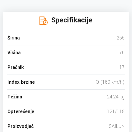
Specifikacije
Širina
265
Visina
70
Prečnik
17
Index brzine
Q (160 km/h)
Težina
24.24 kg
Opterećenje
121/118
Proizvodjač
SAILUN