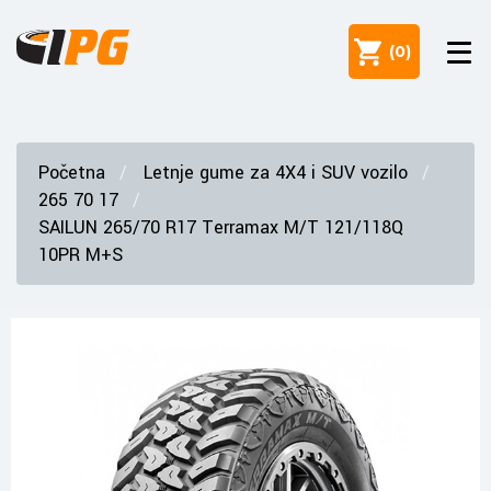
(
0
)
Početna
Letnje gume za 4X4 i SUV vozilo
265 70 17
SAILUN 265/70 R17 Terramax M/T 121/118Q
10PR M+S