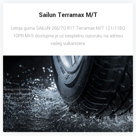
Sailun Terramax M/T
Letnja guma SAILUN 265/70 R17 Terramax M/T 121/118Q
10PR M+S dostupna je uz besplatnu isporuku na adresu
vašeg vulkanizera.