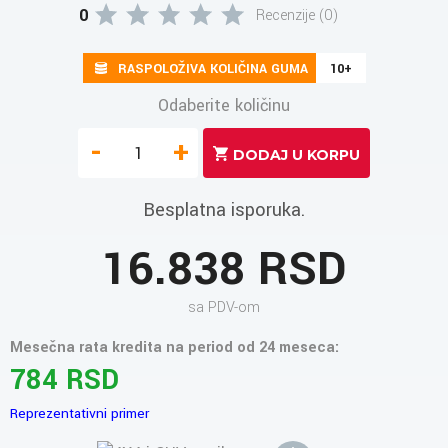
0
Recenzije (0)
RASPOLOŽIVA KOLIČINA GUMA
10+
Odaberite količinu
-
+
Besplatna isporuka.
16.838 RSD
sa PDV-om
Mesečna rata kredita na period od 24 meseca:
784 RSD
Reprezentativni primer