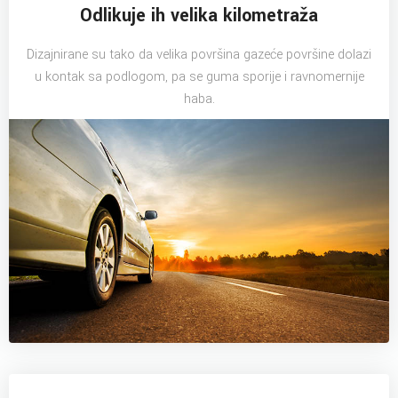
Odlikuje ih velika kilometraža
Dizajnirane su tako da velika površina gazeće površine dolazi
u kontak sa podlogom, pa se guma sporije i ravnomernije
haba.