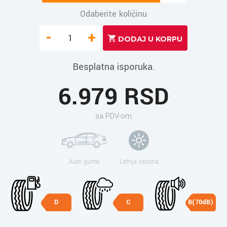
Odaberite količinu
-
+
Besplatna isporuka.
6.979 RSD
sa PDV-om
Auto gume
Letnja sezona
D
C
B(70dB)