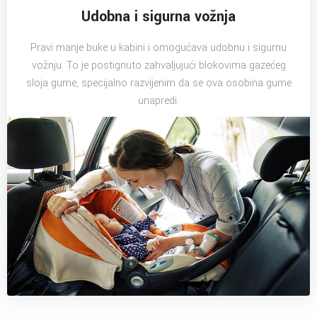
Udobna i sigurna vožnja
Pravi manje buke u kabini i omogućava udobnu i sigurnu
vožnju. To je postignuto zahvaljujući blokovima gazećeg
sloja gume, specijalno razvijenim da se ova osobina gume
unapredi.