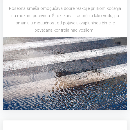
Posebna smeša omogućava dobre reakcije prilikom kočenja
na mokrim putevima. Široki kanali raspršuju lako vodu, pa
smanjuju mogućnost od pojave akvaplaninga čime je
povećana kontrola nad vozilom.