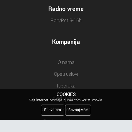
Radno vreme
Pon/Pet 8-16h
Kompanija
O nama
Opšti uslovi
Isporuka
COOKIES
Saobraznost
Sajt internet-prodaja-guma.com koristi cookie.
Odustanak od ugovora
Prihvatam
Saznaj više
Postupak reklamacije