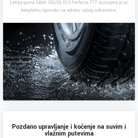
Letnja guma SAVA 165/65 R13 Perfecta 77T dostupna je uz
besplatnu isporuku na adresu vašeg vulkanizera.
Pozdano upravljanje i kočenje na suvim i
vlažnim putevima