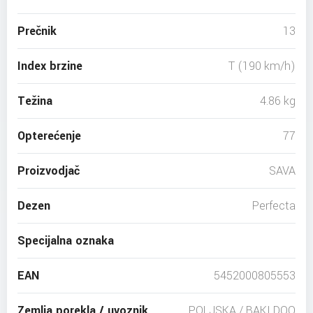
Prečnik
13
Index brzine
T (190 km/h)
Težina
4.86 kg
Opterećenje
77
Proizvodjač
SAVA
Dezen
Perfecta
Specijalna oznaka
EAN
5452000805553
Zemlja porekla / uvoznik
POLJSKA / BAKI DOO