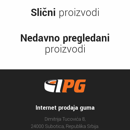
Slični
proizvodi
Nedavno pregledani
proizvodi
Internet prodaja guma
Dimitrija Tucovića 8,
24000 Subotica, Republika Srbija.