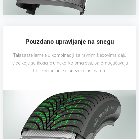
Pouzdano upravljanje na snegu
Talasaste lamele u kombinaciji sa ravnim žlebovima daju
ivice koje su ikošene u nekoliko smerova, pa omogućavaju
bolje prijanjanje u snežnim uslovima.