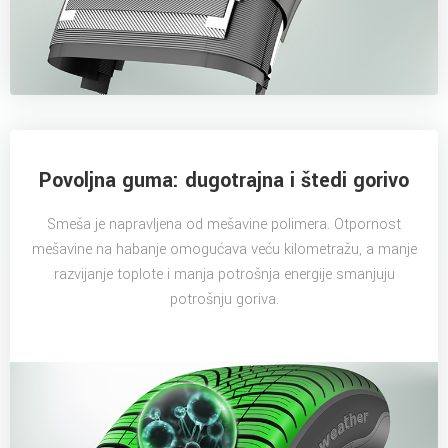
Povoljna guma: dugotrajna i štedi gorivo
Smeša je napravljena od mešavine polimera. Otpornost
mešavine na habanje omogućava veću kilometražu, a manje
razvijanje toplote i manja potrošnja energije smanjuju
potrošnju goriva.