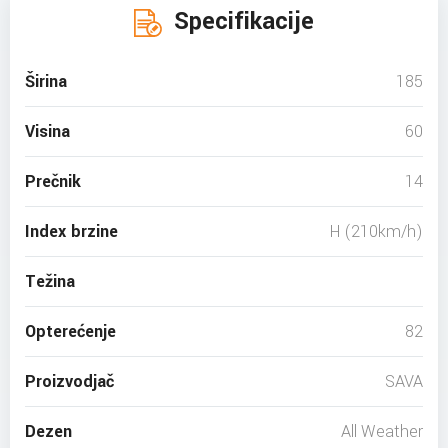
Specifikacije
Širina
185
Visina
60
Prečnik
14
Index brzine
H (210km/h)
Težina
Opterećenje
82
Proizvodjač
SAVA
Dezen
All Weather