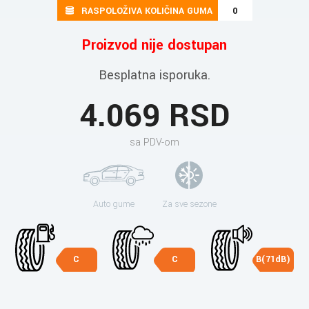
RASPOLOŽIVA KOLIČINA GUMA
0
Proizvod nije dostupan
Besplatna isporuka.
4.069 RSD
sa PDV-om
Auto gume
Za sve sezone
C
C
B(71dB)