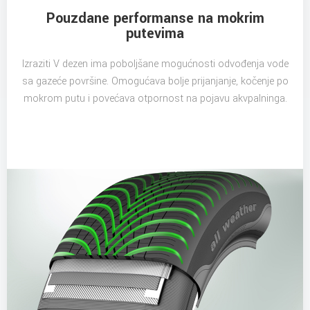
Pouzdane performanse na mokrim
putevima
Izraziti V dezen ima poboljšane mogućnosti odvođenja vode
sa gazeće površine. Omogućava bolje prijanjanje, kočenje po
mokrom putu i povećava otpornost na pojavu akvpalninga.