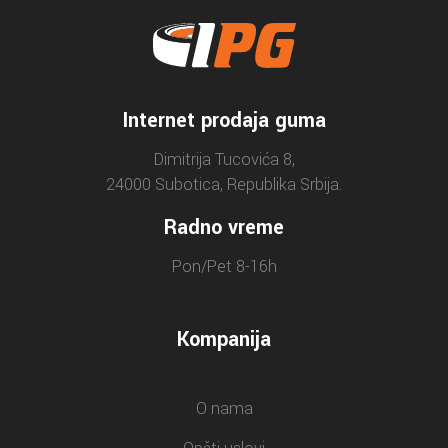
Internet prodaja guma
Dimitrija Tucovića 8,
24000 Subotica, Republika Srbija.
Radno vreme
Pon/Pet 8-16h
Kompanija
O nama