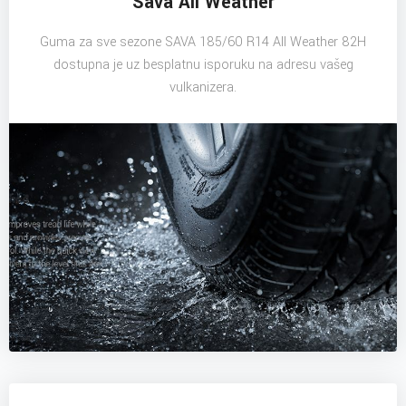
Sava All Weather
Guma za sve sezone SAVA 185/60 R14 All Weather 82H
dostupna je uz besplatnu isporuku na adresu vašeg
vulkanizera.