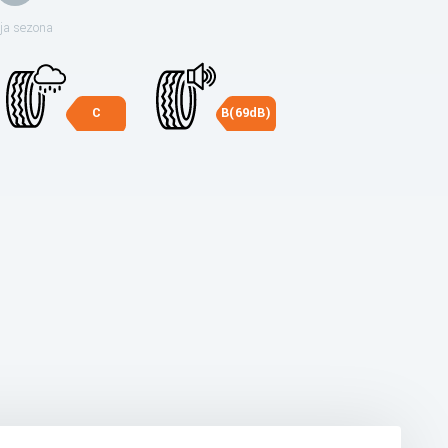
ja sezona
C
B(69dB)