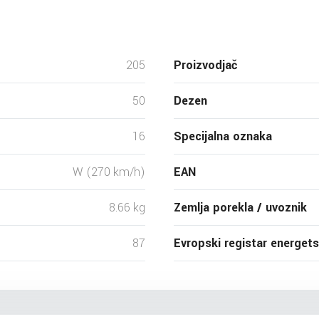
205
Proizvodjač
50
Dezen
16
Specijalna oznaka
W (270 km/h)
EAN
8.66 kg
Zemlja porekla / uvoznik
87
Evropski registar energet