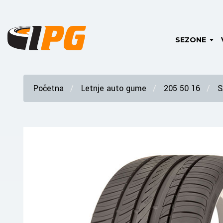
SEZONE
Početna
Letnje auto gume
205 50 16
S