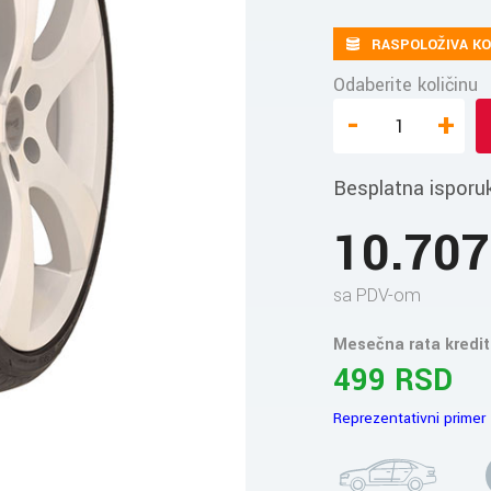
RASPOLOŽIVA KO
Odaberite količinu
-
+
Besplatna isporu
10.70
sa PDV-om
Mesečna rata kredit
499 RSD
Reprezentativni primer