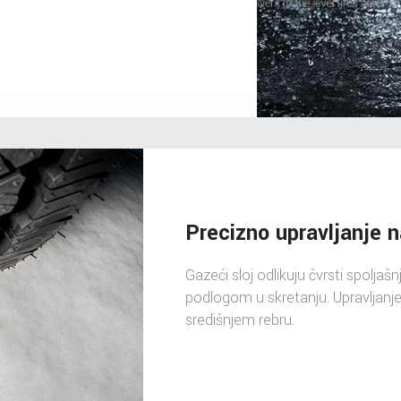
Precizno upravljanje 
Gazeći sloj odlikuju čvrsti spoljaš
podlogom u skretanju. Upravljanje 
središnjem rebru.