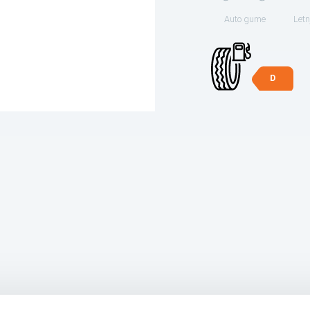
Auto gume
Letn
D