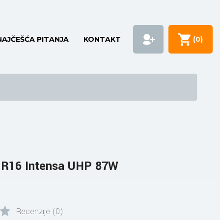
NAJČEŠĆA PITANJA
KONTAKT
(
0
)
 R16 Intensa UHP 87W
Recenzije (0)