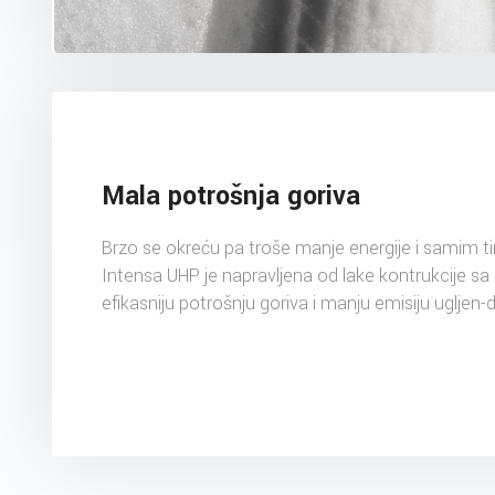
Mala potrošnja goriva
Brzo se okreću pa troše manje energije i samim t
Intensa UHP je napravljena od lake kontrukcije s
efikasniju potrošnju goriva i manju emisiju ugljen-d