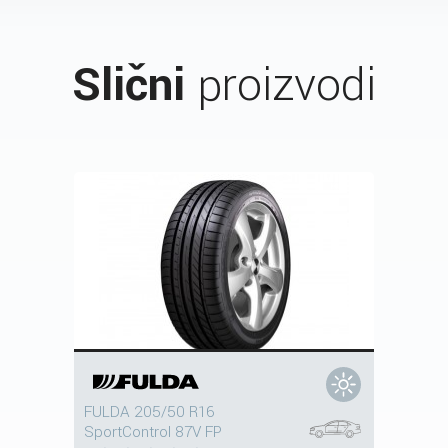
Slični
proizvodi
FULDA 205/50 R16
SportControl 87V FP