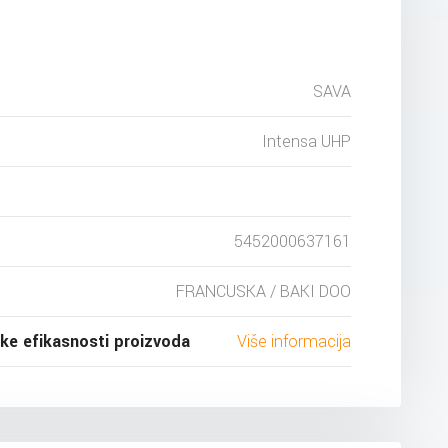
SAVA
Intensa UHP
5452000637161
FRANCUSKA / BAKI DOO
ske efikasnosti proizvoda
Više informacija