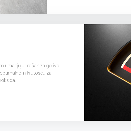
im umanjuju trošak za gorivo.
a optimalnom krutošću za
ioksida.