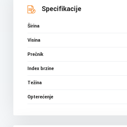
Specifikacije
Širina
Visina
Prečnik
Index brzine
Težina
Opterećenje