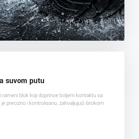
na suvom putu
nji rameni blok koji doprinoe boljem kontaktu sa
je precizno i kontrolisano, zahvaljujući širokom