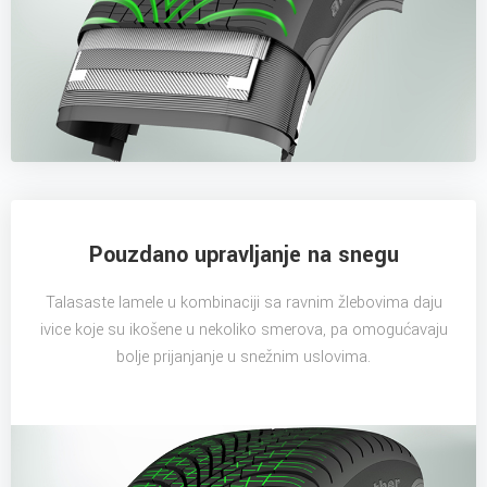
Pouzdano upravljanje na snegu
Talasaste lamele u kombinaciji sa ravnim žlebovima daju
ivice koje su ikošene u nekoliko smerova, pa omogućavaju
bolje prijanjanje u snežnim uslovima.