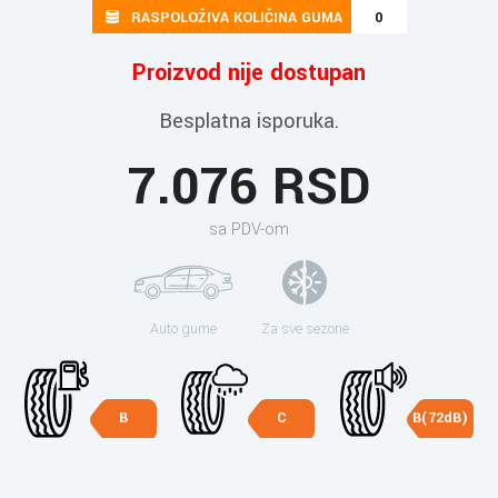
RASPOLOŽIVA KOLIČINA GUMA
0
Proizvod nije dostupan
Besplatna isporuka.
7.076 RSD
sa PDV-om
Auto gume
Za sve sezone
B
C
B(72dB)