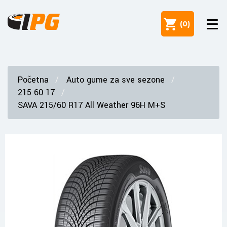
(
0
)
Početna
Auto gume za sve sezone
215 60 17
SAVA 215/60 R17 All Weather 96H M+S