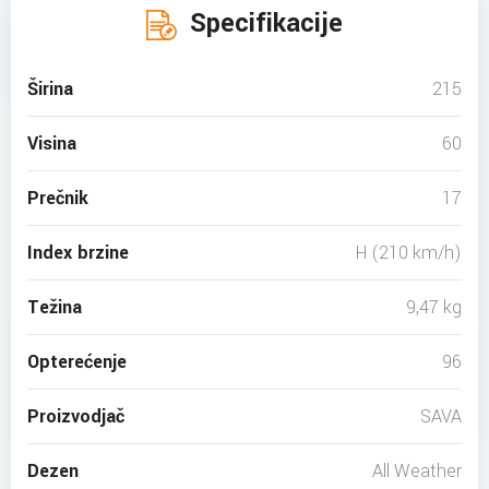
Specifikacije
Širina
215
Visina
60
Prečnik
17
Index brzine
H (210 km/h)
Težina
9,47 kg
Opterećenje
96
Proizvodjač
SAVA
Dezen
All Weather