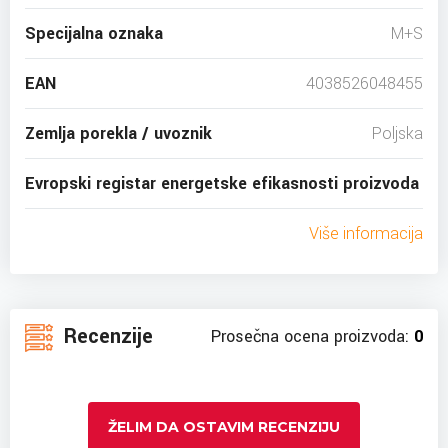
Specijalna oznaka
M+S
EAN
4038526048455
Zemlja porekla / uvoznik
Poljska
Evropski registar energetske efikasnosti proizvoda
Više informacija
Recenzije
Prosečna ocena proizvoda:
0
ŽELIM DA OSTAVIM RECENZIJU