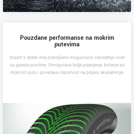
Pouzdane performanse na mokrim
putevima
Izraziti V dezen ima poboljšane mogućnosti odvođenja vode
sa gazeće površine. Omogućava bolje prijanjanje, kočenje po
mokrom putu i povećava otpornost na pojavu akvpalninga.