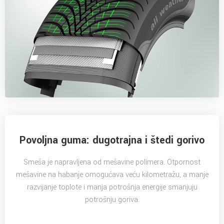
Povoljna guma: dugotrajna i štedi gorivo
Smeša je napravljena od mešavine polimera. Otpornost
mešavine na habanje omogućava veću kilometražu, a manje
razvijanje toplote i manja potrošnja energije smanjuju
potrošnju goriva.