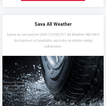
Sava All Weather
Guma za sve sezone SAVA 215/60 R17 All Weather 96H M+S
dostupna je uz besplatnu isporuku na adresu vašeg
vulkanizera.