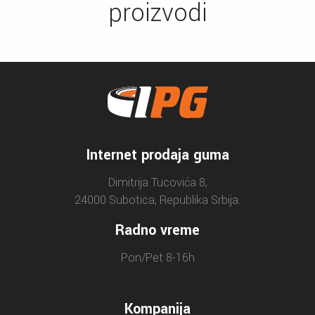
proizvodi
Internet prodaja guma
Dimitrija Tucovića 8,
24000 Subotica, Republika Srbija.
Radno vreme
Pon/Pet 8-16h
Kompanija