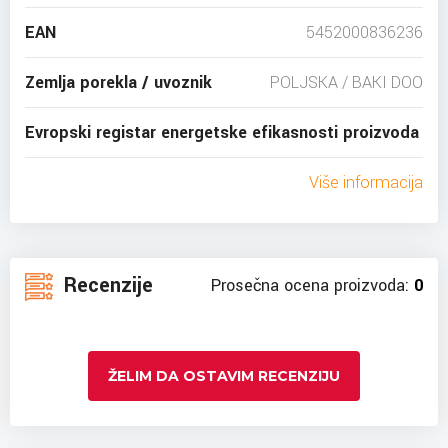
EAN
5452000836236
Zemlja porekla / uvoznik
POLJSKA / BAKI DOO
Evropski registar energetske efikasnosti proizvoda
Više informacija
Recenzije
Prosečna ocena proizvoda:
0
ŽELIM DA OSTAVIM RECENZIJU