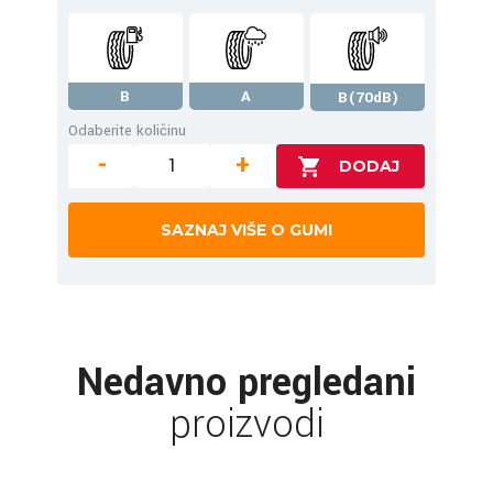
B
A
B(70dB)
Odaberite količinu
-
+
SAZNAJ VIŠE O GUMI
Nedavno pregledani
proizvodi