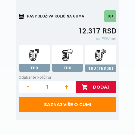
RASPOLOŽIVA KOLIČINA GUMA
10+
12.317 RSD
sa PDV-om
TBD
TBD
TBD(TBDdB)
Odaberite količinu
-
+
SAZNAJ VIŠE O GUMI