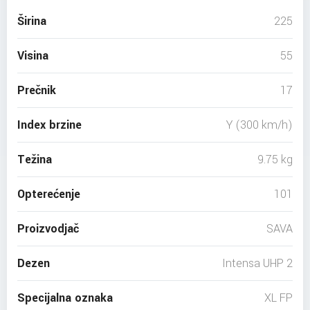
Širina
225
Visina
55
Prečnik
17
Index brzine
Y (300 km/h)
Težina
9.75 kg
Opterećenje
101
Proizvodjač
SAVA
Dezen
Intensa UHP 2
Specijalna oznaka
XL FP