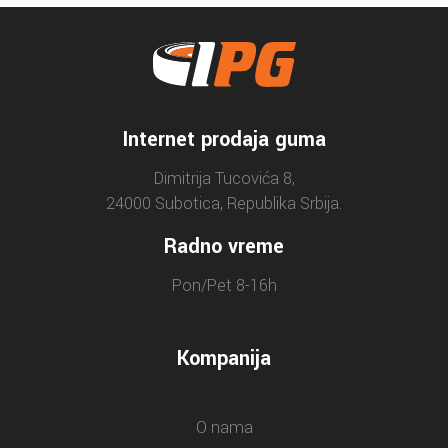
Internet prodaja guma
Dimitrija Tucovića 8,
24000 Subotica, Republika Srbija.
Radno vreme
Pon/Pet 8-16h
Kompanija
O nama