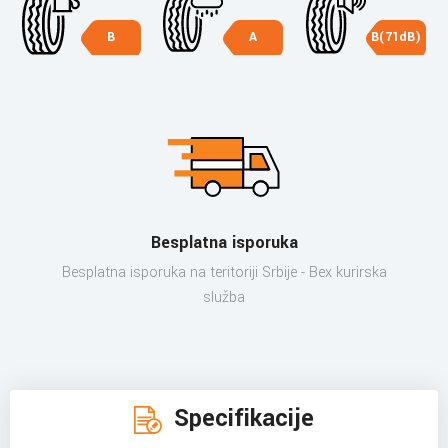
B
A
B(71dB)
Besplatna isporuka
Besplatna isporuka na teritoriji Srbije - Bex kurirska
služba
Specifikacije