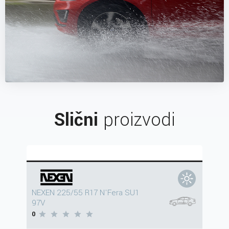
Slični
proizvodi
NEXEN 225/55 R17 N'Fera SU1
97V
0