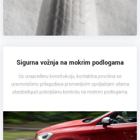
Sigurna vožnja na mokrim podlogama
Uz unapređenu konstrukciju, kontaktna površina se
uravnoteženo prilagođava promenljivim spoljašnjim silama
obezbeđujući poboljšanu kontrolu na mokrim podlogama.