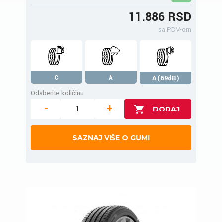
11.886 RSD
sa PDV-om
C
A
A(69dB)
Odaberite količinu
-
+
SAZNAJ VIŠE O GUMI