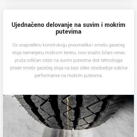
Ujednačeno delovanje na suvim i mokrim
putevima
Uz unapređenu konstrukciju pneumatika i smešu gazećeg
sloja namenjenu mokrom terenu, novi snažni žičani venac
pruža odličan odziv na suvim putevima dok tehnologija
izrade smeše gazećeg sloja na bazi silike obezbeđuje odlične
performanse na mokrim putevima.