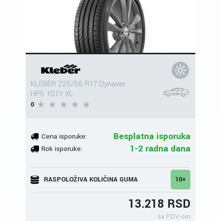
KLEBER 225/55 R17 Dynaxer
HP5 101Y XL
0
Besplatna isporuka
Cena isporuke:
1-2 radna dana
Rok isporuke:
RASPOLOŽIVA KOLIČINA GUMA
10+
13.218 RSD
sa PDV-om