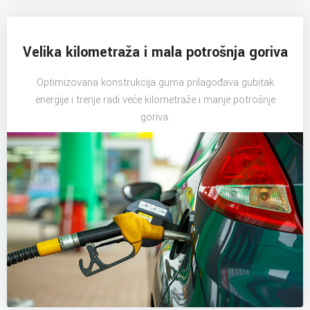
Velika kilometraža i mala potrošnja goriva
Optimizovana konstrukcija guma prilagođava gubitak
energije i trenje radi veće kilometraže i manje potrošnje
goriva.