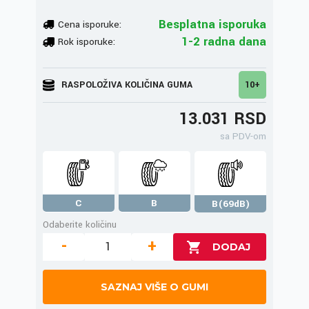
Besplatna isporuka
Cena isporuke:
1-2 radna dana
Rok isporuke:
RASPOLOŽIVA KOLIČINA GUMA
10+
13.031 RSD
sa PDV-om
C
B
B(69dB)
Odaberite količinu
-
+
SAZNAJ VIŠE O GUMI