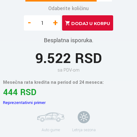
Odaberite količinu
-
+
Besplatna isporuka.
9.522 RSD
sa PDV-om
Mesečna rata kredita na period od 24 meseca:
444 RSD
Reprezentativni primer
Auto gume
Letnja sezona