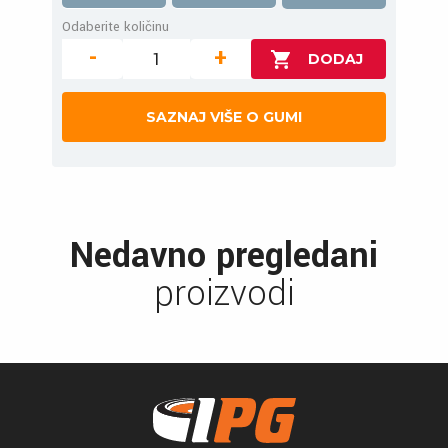
Odaberite količinu
-
+
SAZNAJ VIŠE O GUMI
Nedavno pregledani
proizvodi