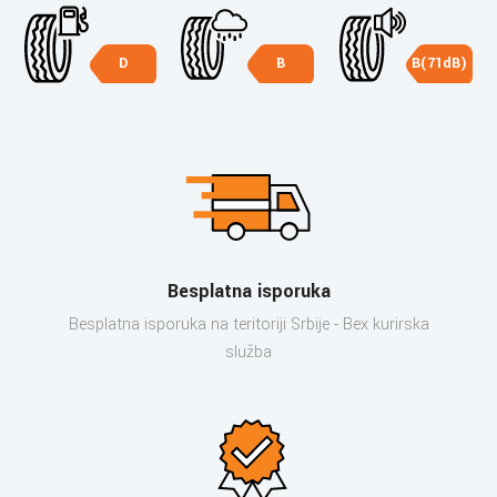
D
B
B(71dB)
Besplatna isporuka
Besplatna isporuka na teritoriji Srbije - Bex kurirska
služba