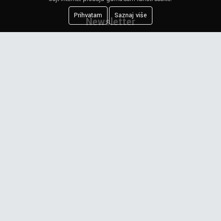
Prihvatam
Saznaj više
Newsletter
Prijavite se na našu mejling listu.
PRIJAVI ME