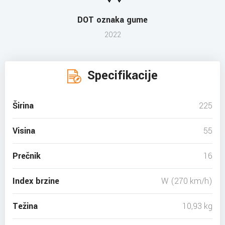
DOT oznaka gume
2022
Specifikacije
Širina
225
Visina
55
Prečnik
16
Index brzine
W (270 km/h)
Težina
10,93 kg