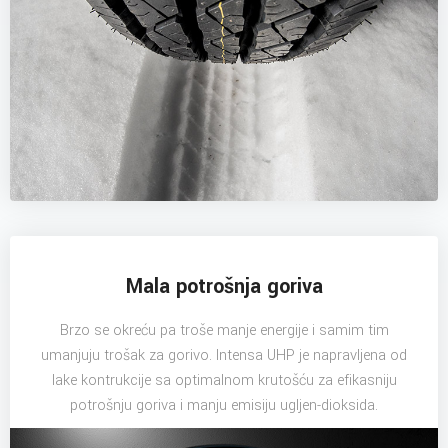
Mala potrošnja goriva
Brzo se okreću pa troše manje energije i samim tim
umanjuju trošak za gorivo. Intensa UHP je napravljena od
lake kontrukcije sa optimalnom krutošću za efikasniju
potrošnju goriva i manju emisiju ugljen-dioksida.