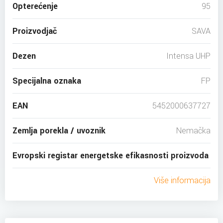
Opterećenje
95
Proizvodjač
SAVA
Dezen
Intensa UHP
Specijalna oznaka
FP
EAN
5452000637727
Zemlja porekla / uvoznik
Nemačka
Evropski registar energetske efikasnosti proizvoda
Više informacija