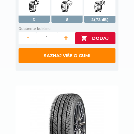
C
B
2(72 dB)
Odaberite količinu
-
+
SAZNAJ VIŠE O GUMI