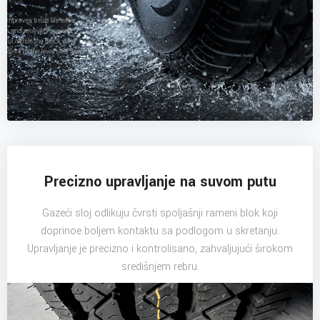
Precizno upravljanje na suvom putu
Gazeći sloj odlikuju čvrsti spoljašnji rameni blok koji
doprinoe boljem kontaktu sa podlogom u skretanju.
Upravljanje je precizno i kontrolisano, zahvaljujući širokom
središnjem rebru.