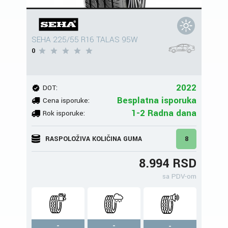
SEHA 225/55 R16 TALAS 95W
0
2022
DOT:
Besplatna isporuka
Cena isporuke:
1-2 Radna dana
Rok isporuke:
RASPOLOŽIVA KOLIČINA GUMA
8
8.994 RSD
sa PDV-om
-
-
-