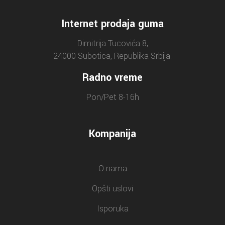
Internet prodaja guma
Dimitrija Tucovića 8,
24000 Subotica, Republika Srbija.
Radno vreme
Pon/Pet 8-16h
Kompanija
O nama
Opšti uslovi
Isporuka