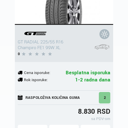
GT RADIAL 225/55 R16
Champiro FE1 99W XL
0
Besplatna isporuka
Cena isporuke:
1-2 radna dana
Rok isporuke:
RASPOLOŽIVA KOLIČINA GUMA
2
8.830 RSD
sa PDV-om