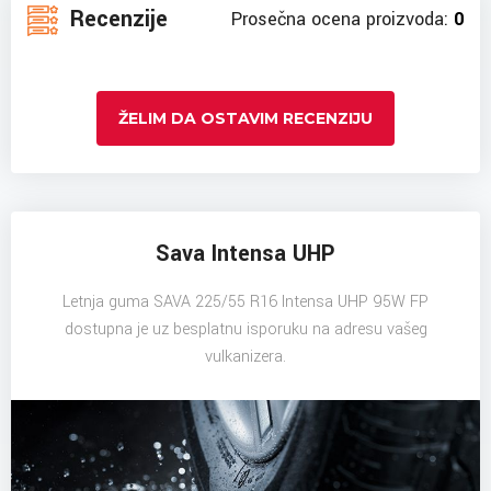
Recenzije
Prosečna ocena proizvoda:
0
ŽELIM DA OSTAVIM RECENZIJU
Sava Intensa UHP
Letnja guma SAVA 225/55 R16 Intensa UHP 95W FP
dostupna je uz besplatnu isporuku na adresu vašeg
vulkanizera.