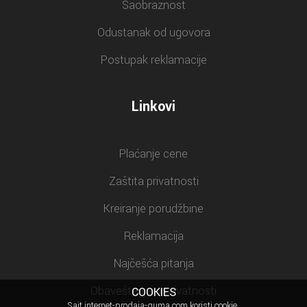
Saobraznost
Odustanak od ugovora
Postupak reklamacije
Linkovi
Plaćanje cene
Zaštita privatnosti
Kreiranje porudžbine
Reklamacija
Najčešća pitanja
Obaveštenje o privatnosti
COOKIES
Sajt internet-prodaja-guma.com koristi cookie.