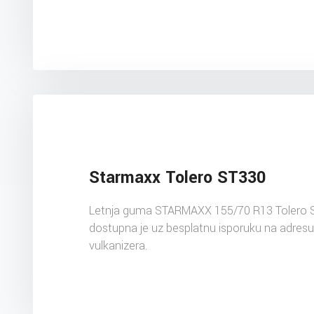
Starmaxx Tolero ST330
Letnja guma STARMAXX 155/70 R13 Tolero 
dostupna je uz besplatnu isporuku na adres
vulkanizera.