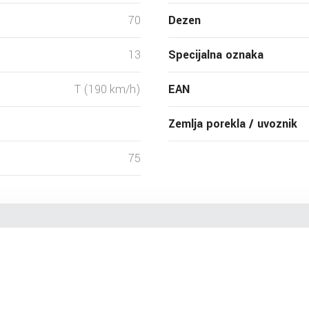
70
Dezen
13
Specijalna oznaka
T (190 km/h)
EAN
Zemlja porekla / uvoznik
75