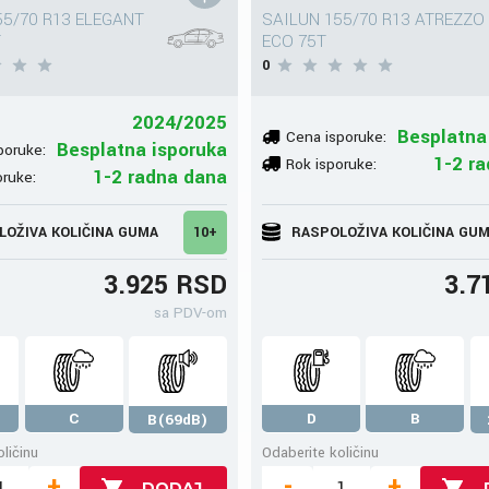
55/70 R13 ELEGANT
SAILUN 155/70 R13 ATREZZO
T
ECO 75T
0
2024/2025
Besplatna
Cena isporuke:
Besplatna isporuka
poruke:
1-2 r
Rok isporuke:
1-2 radna dana
oruke:
LOŽIVA KOLIČINA GUMA
10+
RASPOLOŽIVA KOLIČINA GU
3.925 RSD
3.7
sa PDV-om
C
D
B
B(69dB)
ličinu
Odaberite količinu
+
-
+