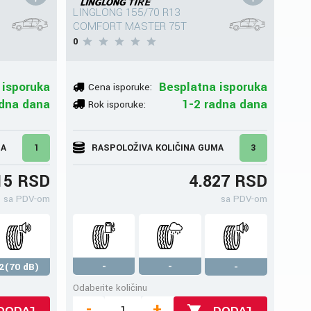
LINGLONG 155/70 R13
COMFORT MASTER 75T
0
 isporuka
Besplatna isporuka
Cena isporuke:
adna dana
1-2 radna dana
Rok isporuke:
MA
1
RASPOLOŽIVA KOLIČINA GUMA
3
15 RSD
4.827 RSD
sa PDV-om
sa PDV-om
-
-
2(70 dB)
-
Odaberite količinu
-
+