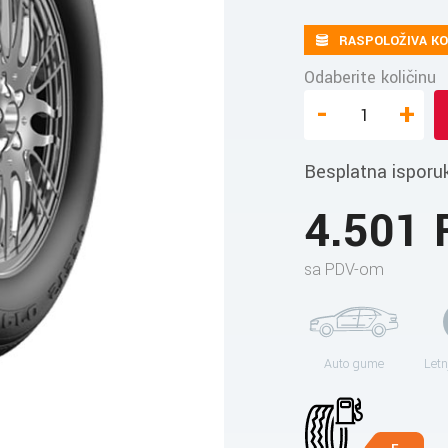
RASPOLOŽIVA KO
Odaberite količinu
-
+
Besplatna isporu
4.501
sa PDV-om
Auto gume
Letn