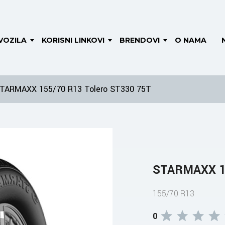
VOZILA
KORISNI LINKOVI
BRENDOVI
O NAMA
TARMAXX 155/70 R13 Tolero ST330 75T
STARMAXX 15
155/70 R13
0