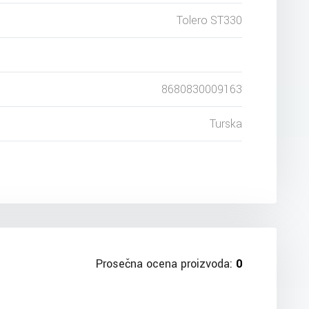
Tolero ST330
8680830009163
Turska
Prosečna ocena proizvoda:
0