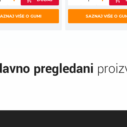
AZNAJ VIŠE O GUMI
SAZNAJ VIŠE O GU
avno pregledani
proiz