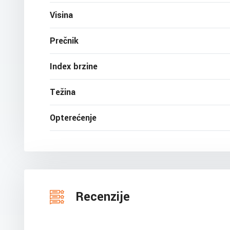
Visina
Prečnik
Index brzine
Težina
Opterećenje
Recenzije