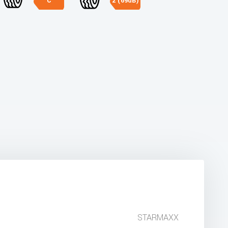
C
2 (69dB)
STARMAXX