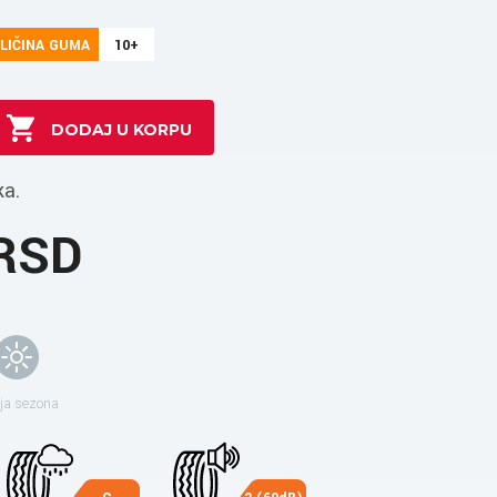
LIČINA GUMA
10+
ka.
 RSD
ja sezona