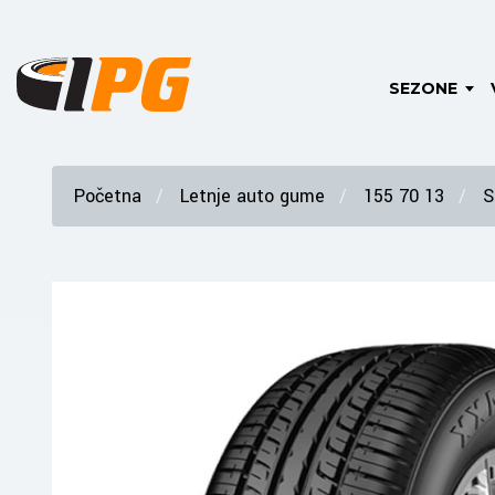
SEZONE
Početna
Letnje auto gume
155 70 13
S