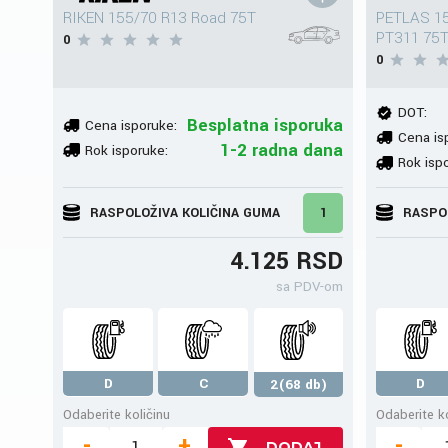
RIKEN 155/70 R13 Road 75T
PETLAS 1
PT311 75
0
0
DOT:
Besplatna isporuka
Cena isporuke:
Cena is
1-2 radna dana
Rok isporuke:
Rok isp
RASPOLOŽIVA KOLIČINA GUMA
1
RASPO
4.125 RSD
sa PDV-om
D
C
D
2(68 db)
Odaberite količinu
Odaberite ko
-
+
-