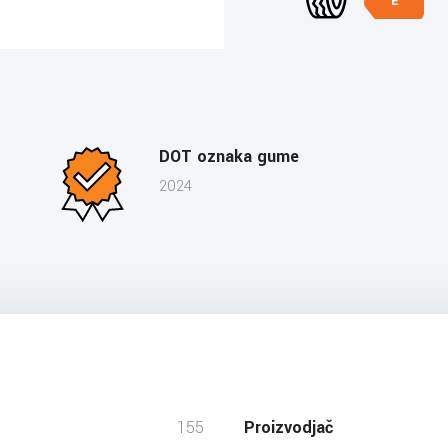
E
DOT oznaka gume
2024
155
Proizvodjač