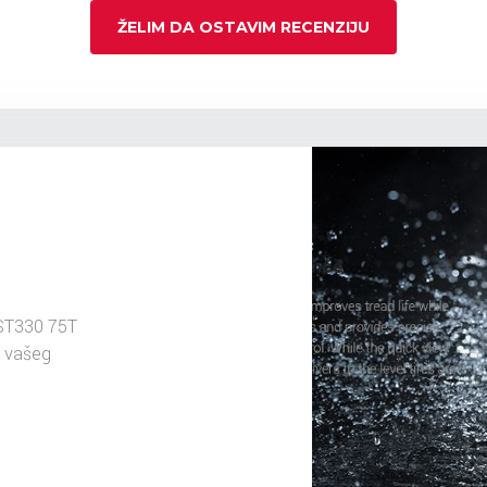
ŽELIM DA OSTAVIM RECENZIJU
ST330 75T
u vašeg