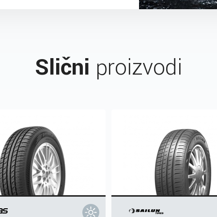
Slični
proizvodi