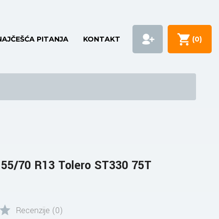
NAJČEŠĆA PITANJA
KONTAKT
(
0
)
5/70 R13 Tolero ST330 75T
Recenzije (0)