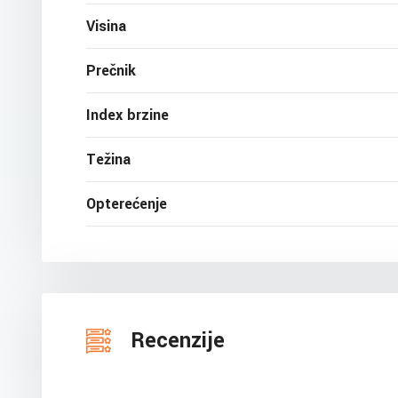
Visina
Prečnik
Index brzine
Težina
Opterećenje
Recenzije