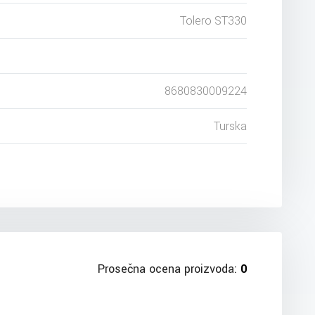
Tolero ST330
8680830009224
Turska
Prosečna ocena proizvoda:
0