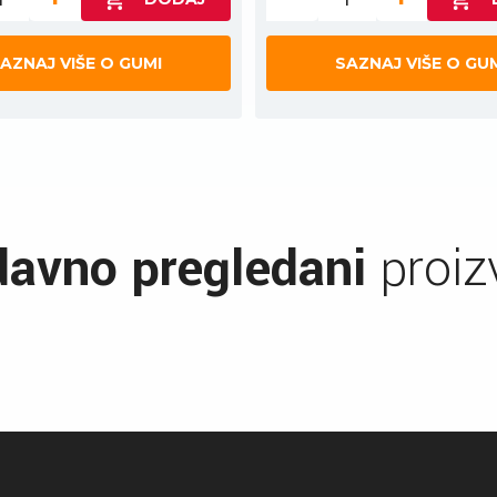
AZNAJ VIŠE O GUMI
SAZNAJ VIŠE O GU
avno pregledani
proiz