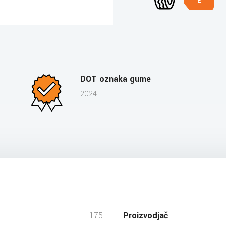
E
DOT oznaka gume
2024
175
Proizvodjač