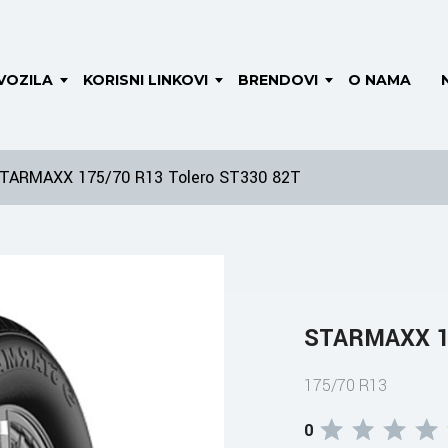
VOZILA
KORISNI LINKOVI
BRENDOVI
O NAMA
TARMAXX 175/70 R13 Tolero ST330 82T
STARMAXX 17
175/70 R13
0