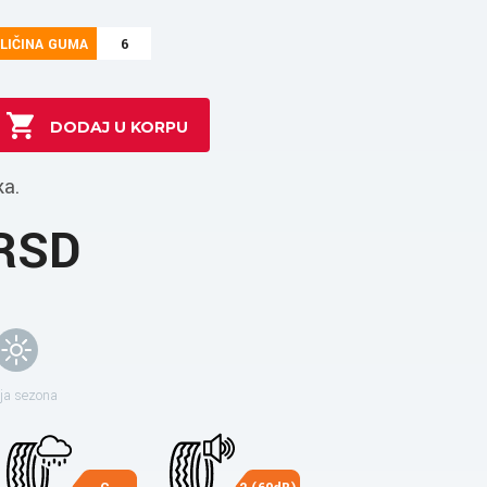
LIČINA GUMA
6
ka.
 RSD
ja sezona