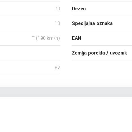
70
Dezen
13
Specijalna oznaka
T (190 km/h)
EAN
Zemlja porekla / uvoznik
82