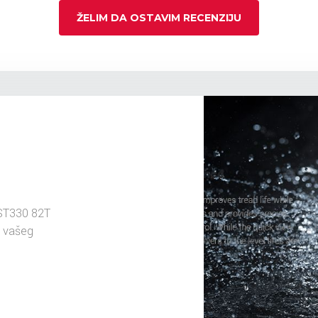
ŽELIM DA OSTAVIM RECENZIJU
ST330 82T
u vašeg