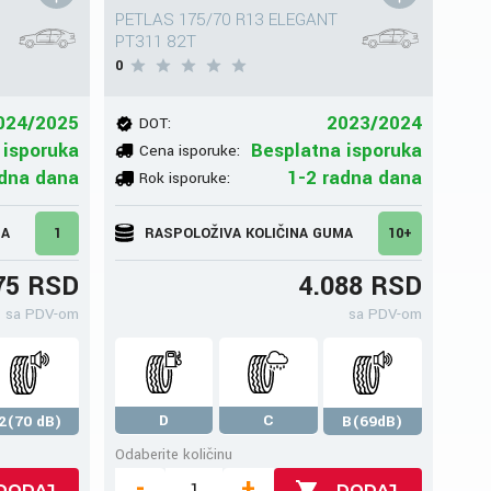
PETLAS 175/70 R13 ELEGANT
PT311 82T
0
024/2025
2023/2024
DOT:
 isporuka
Besplatna isporuka
Cena isporuke:
adna dana
1-2 radna dana
Rok isporuke:
MA
1
RASPOLOŽIVA KOLIČINA GUMA
10+
75 RSD
4.088 RSD
sa PDV-om
sa PDV-om
D
C
2(70 dB)
B(69dB)
Odaberite količinu
-
+