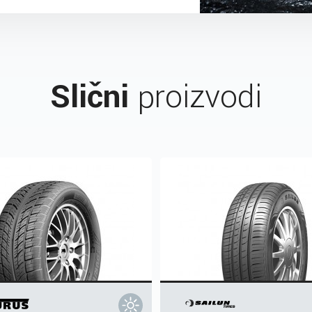
Slični
proizvodi