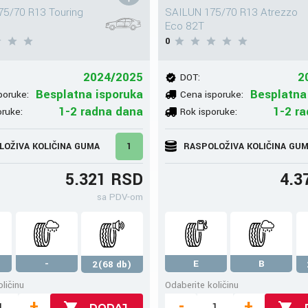
5/70 R13 Touring
SAILUN 175/70 R13 Atrezzo
Eco 82T
0
2024/2025
2
DOT:
Besplatna isporuka
Besplatna
poruke:
Cena isporuke:
1-2 radna dana
1-2 r
oruke:
Rok isporuke:
LOŽIVA KOLIČINA GUMA
1
RASPOLOŽIVA KOLIČINA GU
5.321 RSD
4.3
sa PDV-om
-
E
B
2(68 db)
ličinu
Odaberite količinu
+
-
+