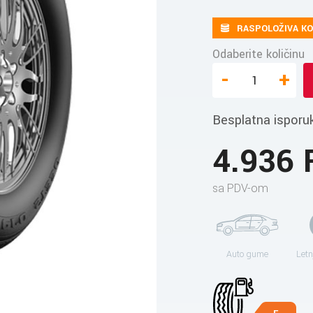
RASPOLOŽIVA KO
Odaberite količinu
-
+
Besplatna isporu
4.936
sa PDV-om
Auto gume
Letn