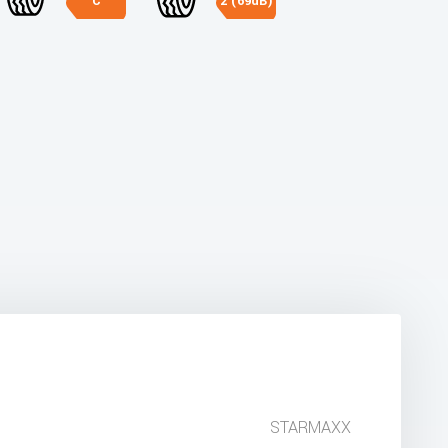
C
2 (69dB)
STARMAXX