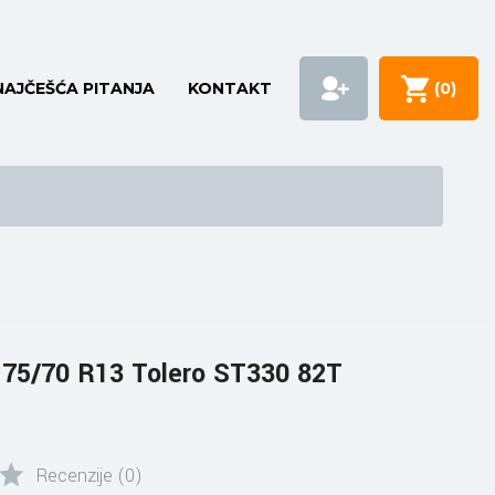
NAJČEŠĆA PITANJA
KONTAKT
(
0
)
5/70 R13 Tolero ST330 82T
Recenzije (0)