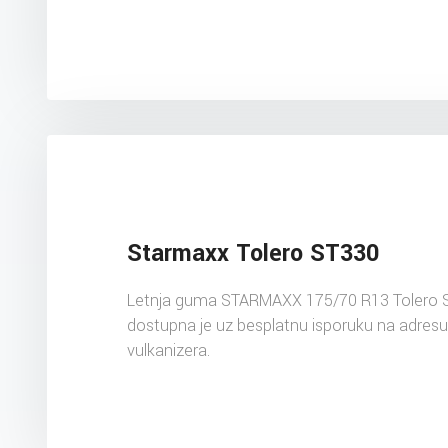
Starmaxx Tolero ST330
Letnja guma STARMAXX 175/70 R13 Tolero 
dostupna je uz besplatnu isporuku na adres
vulkanizera.