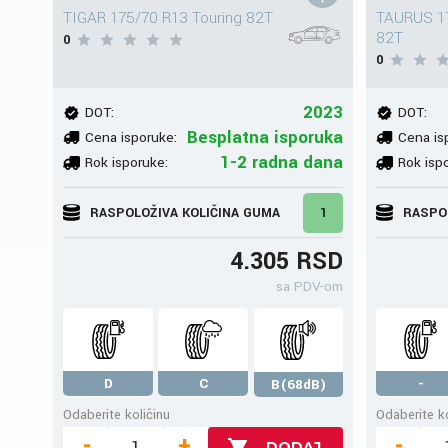
TIGAR 175/70 R13 Touring 82T
TAURUS 17
82T
0
0
2023
DOT:
DOT:
Besplatna isporuka
Cena isporuke:
Cena is
1-2 radna dana
Rok isporuke:
Rok isp
RASPOLOŽIVA KOLIČINA GUMA
1
RASPO
4.305 RSD
sa PDV-om
D
C
-
B(68dB)
Odaberite količinu
Odaberite ko
-
+
-