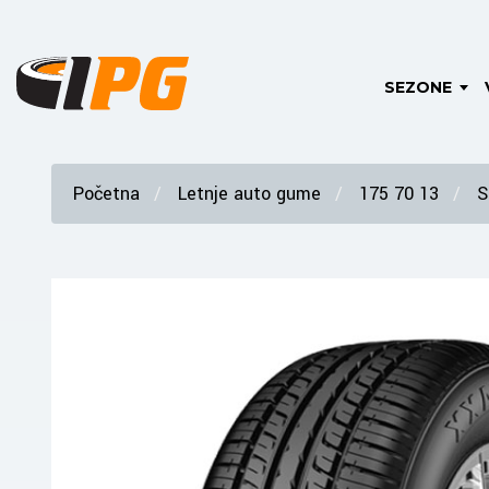
SEZONE
Početna
Letnje auto gume
175 70 13
S