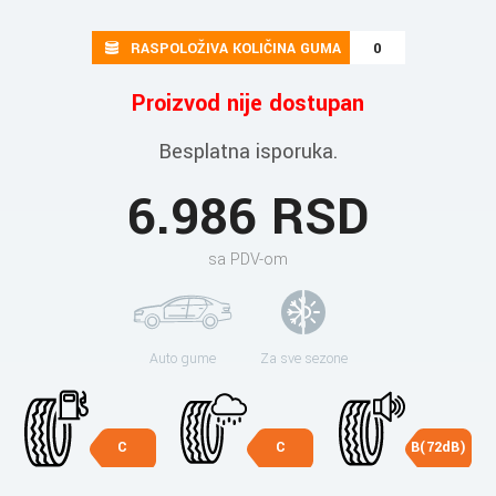
RASPOLOŽIVA KOLIČINA GUMA
0
Proizvod nije dostupan
Besplatna isporuka.
6.986 RSD
sa PDV-om
Auto gume
Za sve sezone
C
C
B(72dB)