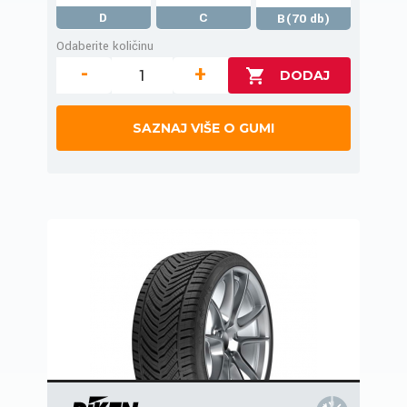
D
C
B(70 db)
Odaberite količinu
-
+
SAZNAJ VIŠE O GUMI