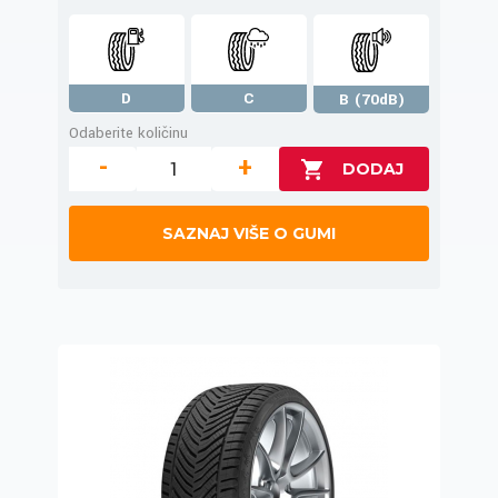
D
C
B (70dB)
Odaberite količinu
-
+
SAZNAJ VIŠE O GUMI