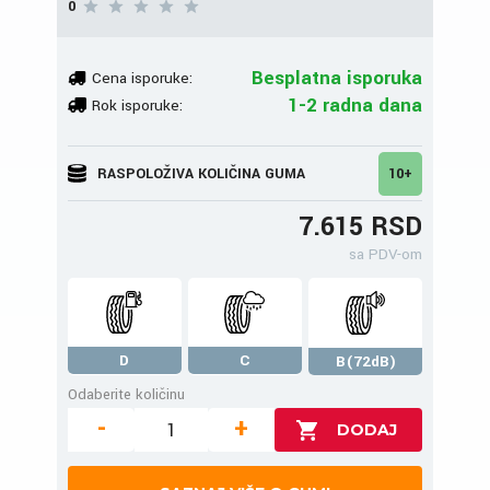
0
Besplatna isporuka
Cena isporuke:
1-2 radna dana
Rok isporuke:
RASPOLOŽIVA KOLIČINA GUMA
10+
7.615 RSD
sa PDV-om
D
C
B(72dB)
Odaberite količinu
-
+