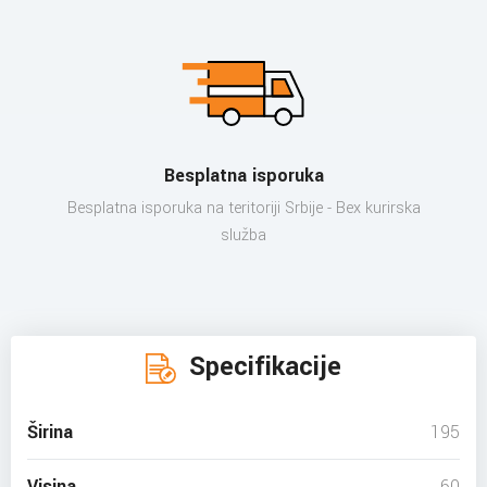
Besplatna isporuka
Besplatna isporuka na teritoriji Srbije - Bex kurirska
služba
Specifikacije
Širina
195
Visina
60