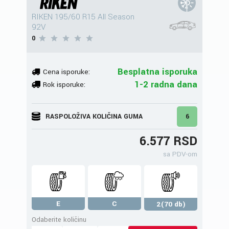
RIKEN 195/60 R15 All Season
92V
0
Besplatna isporuka
Cena isporuke:
1-2 radna dana
Rok isporuke:
RASPOLOŽIVA KOLIČINA GUMA
6
6.577 RSD
sa PDV-om
E
C
2(70 db)
Odaberite količinu