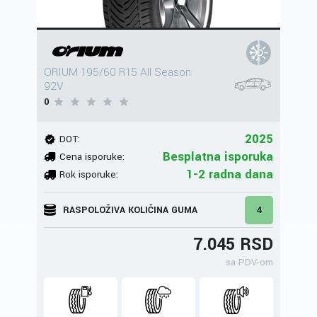
ORIUM 195/60 R15 All Season
92V
0
2025
DOT:
Besplatna isporuka
Cena isporuke:
1-2 radna dana
Rok isporuke:
RASPOLOŽIVA KOLIČINA GUMA
4
7.045 RSD
sa PDV-om