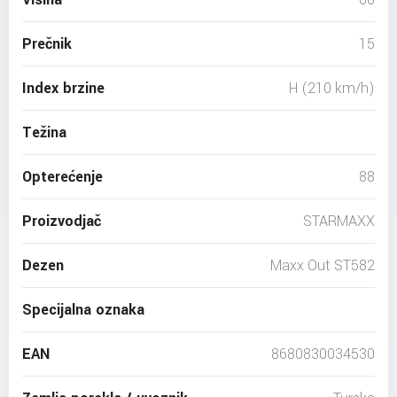
Prečnik
15
Index brzine
H (210 km/h)
Težina
Opterećenje
88
Proizvodjač
STARMAXX
Dezen
Maxx Out ST582
Specijalna oznaka
EAN
8680830034530