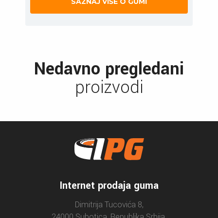
SAZNAJ VIŠE O GUMI
Nedavno pregledani
proizvodi
Internet prodaja guma
Dimitrija Tucovića 8,
24000 Subotica, Republika Srbija.