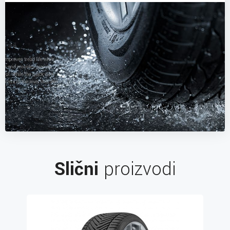
Slični
proizvodi