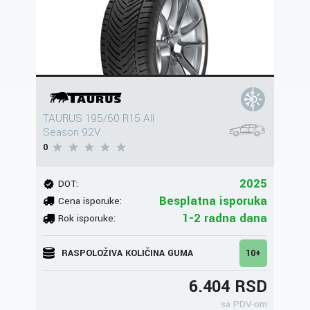
TAURUS 195/60 R15 All
Season 92V
0
2025
DOT:
Besplatna isporuka
Cena isporuke:
1-2 radna dana
Rok isporuke:
RASPOLOŽIVA KOLIČINA GUMA
10+
6.404 RSD
sa PDV-om