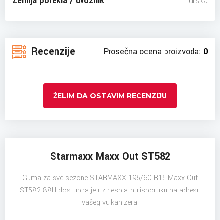
Zemlja porekla / uvoznik
Turska
Recenzije
Prosečna ocena proizvoda:
0
ŽELIM DA OSTAVIM RECENZIJU
Starmaxx Maxx Out ST582
Guma za sve sezone STARMAXX 195/60 R15 Maxx Out
ST582 88H dostupna je uz besplatnu isporuku na adresu
vašeg vulkanizera.