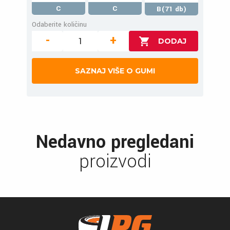
C
C
B(71 db)
Odaberite količinu
-
+
SAZNAJ VIŠE O GUMI
Nedavno pregledani
proizvodi