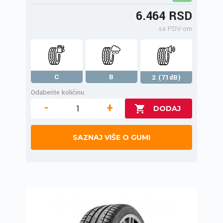
6.464 RSD
sa PDV-om
C
B
2 (71dB)
Odaberite količinu
-
+
SAZNAJ VIŠE O GUMI