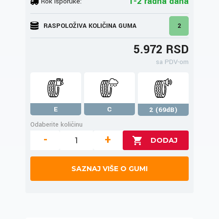
1-2 radna dana
Rok isporuke:
RASPOLOŽIVA KOLIČINA GUMA
2
5.972 RSD
sa PDV-om
E
C
2 (69dB)
Odaberite količinu
-
+
SAZNAJ VIŠE O GUMI