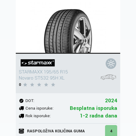
STARMAXX 195/65 R15
Novaro ST532 95H XL
0
2024
DOT:
Besplatna isporuka
Cena isporuke:
1-2 radna dana
Rok isporuke:
RASPOLOŽIVA KOLIČINA GUMA
4