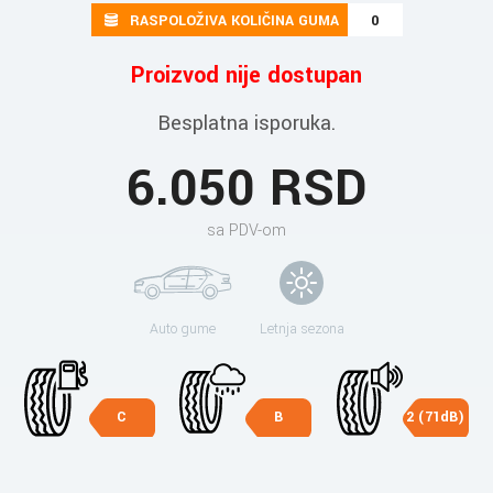
RASPOLOŽIVA KOLIČINA GUMA
0
Proizvod nije dostupan
Besplatna isporuka.
6.050 RSD
sa PDV-om
Auto gume
Letnja sezona
C
B
2 (71dB)