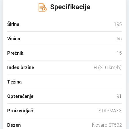
Specifikacije
Širina
195
Visina
65
Prečnik
15
Index brzine
H (210 km/h)
Težina
Opterećenje
91
Proizvodjač
STARMAXX
Dezen
Novaro ST532