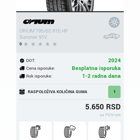
ORIUM 195/65 R15 HP
Summer 91V
0
2024
DOT:
Besplatna isporuka
Cena isporuke:
1-2 radna dana
Rok isporuke:
RASPOLOŽIVA KOLIČINA GUMA
1
5.650 RSD
sa PDV-om