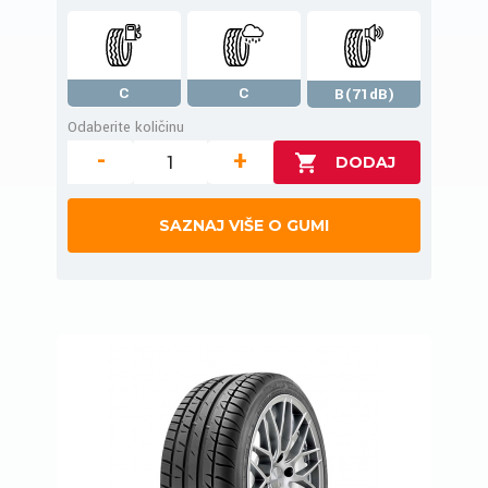
C
C
B(71dB)
Odaberite količinu
-
+
SAZNAJ VIŠE O GUMI