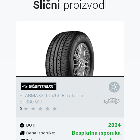
Slični
proizvodi
STARMAXX 195/65 R15 Tolero
ST330 91T
0
2024
DOT:
Besplatna isporuka
Cena isporuke: