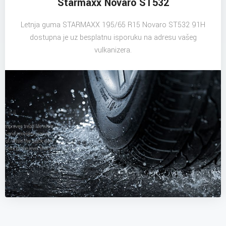
Starmaxx Novaro ST532
Letnja guma STARMAXX 195/65 R15 Novaro ST532 91H
dostupna je uz besplatnu isporuku na adresu vašeg
vulkanizera.