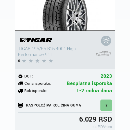
TIGAR 195/65 R15 4001 High
Performance 91T
0
2023
DOT:
Besplatna isporuka
Cena isporuke:
1-2 radna dana
Rok isporuke:
RASPOLOŽIVA KOLIČINA GUMA
2
6.029 RSD
sa PDV-om