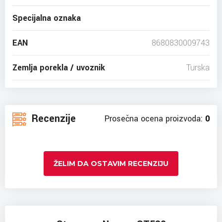
Specijalna oznaka
EAN
8680830009743
Zemlja porekla / uvoznik
Turska
Recenzije
Prosečna ocena proizvoda:
0
ŽELIM DA OSTAVIM RECENZIJU