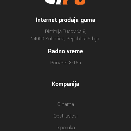
Internet prodaja guma
Dimitrija Tucovića 8,
24000 Subotica, Republika Srbija.
Radno vreme
Pon/Pet 8-16h
Kompanija
O nama
Opšti uslovi
Isporuka