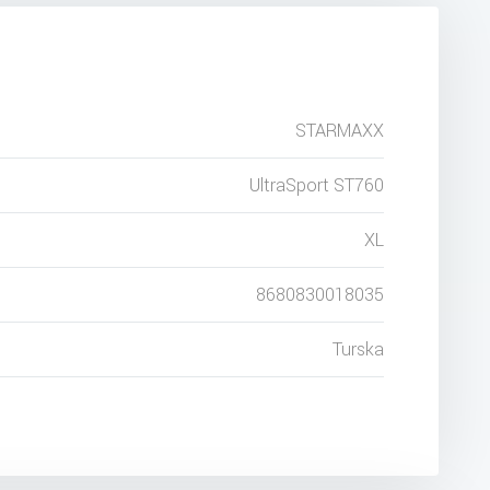
STARMAXX
UltraSport ST760
XL
8680830018035
Turska