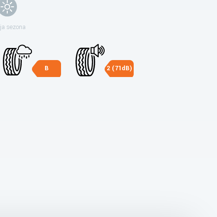
ja sezona
B
2 (71dB)