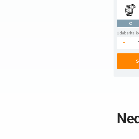
C
Odaberite ko
-
S
Ned