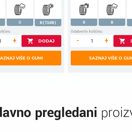
C
D
B
B(72dB)
ličinu
Odaberite količinu
+
-
+
AZNAJ VIŠE O GUMI
SAZNAJ VIŠE O GU
avno pregledani
proiz