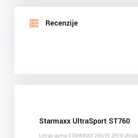
Recenzije
Starmaxx UltraSport ST760
Letnja guma STARMAXX 245/35 ZR18 UltraS