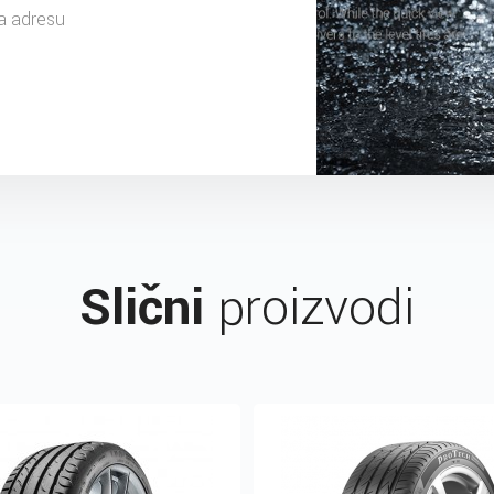
a adresu
Slični
proizvodi