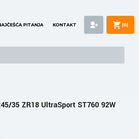
NAJČEŠĆA PITANJA
KONTAKT
(
0
)
5/35 ZR18 UltraSport ST760 92W