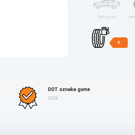
Auto gume
Letn
E
DOT oznaka gume
2024