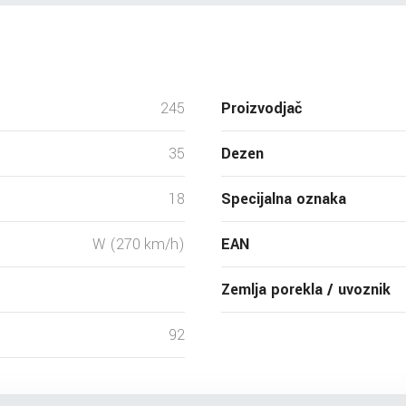
245
Proizvodjač
35
Dezen
18
Specijalna oznaka
W (270 km/h)
EAN
Zemlja porekla / uvoznik
92