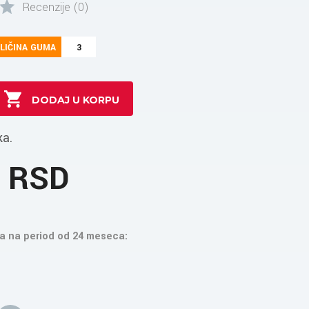
Recenzije (0)
LIČINA GUMA
3
ka.
2 RSD
a na period od 24 meseca: