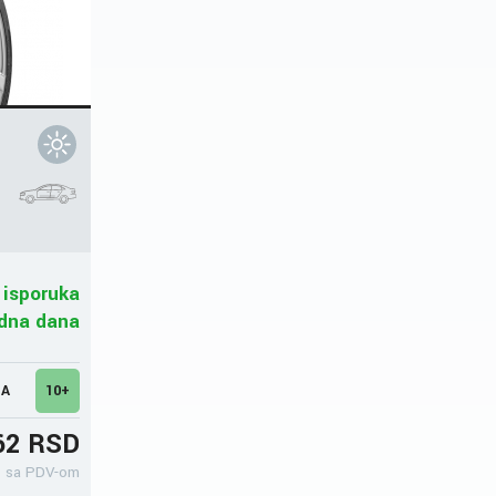
 isporuka
adna dana
MA
10+
62 RSD
sa PDV-om