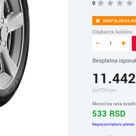
0
RASPOLOŽIVA KO
Odaberite količinu
-
+
Besplatna isporu
11.44
sa PDV-om
Mesečna rata kredit
533 RSD
Reprezentativni primer