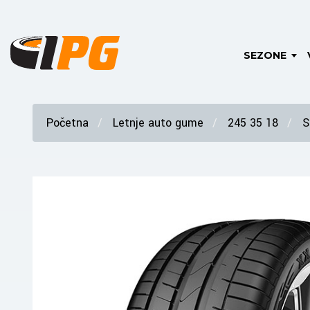
SEZONE
Početna
Letnje auto gume
245 35 18
S