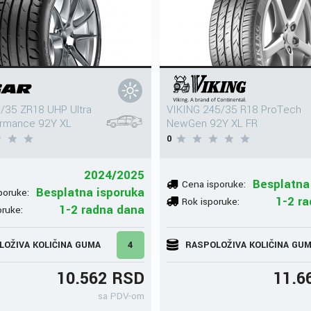
/35 ZR18 UHP Ultra
VIKING 245/35 R18 ProTech
ormance 92Y XL
NewGen 92Y XL FR
0
2024/2025
Besplatna
Cena isporuke:
Besplatna isporuka
poruke:
1-2 r
Rok isporuke:
1-2 radna dana
oruke:
LOŽIVA KOLIČINA GUMA
4
RASPOLOŽIVA KOLIČINA GU
10.562 RSD
11.6
sa PDV-om