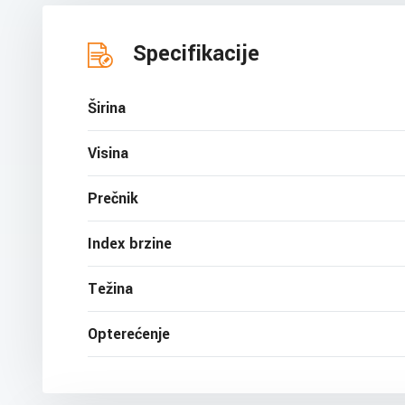
Specifikacije
Širina
Visina
Prečnik
Index brzine
Težina
Opterećenje