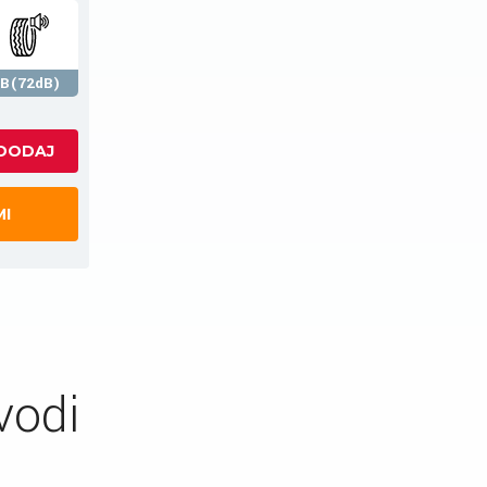
B(72dB)
MI
vodi