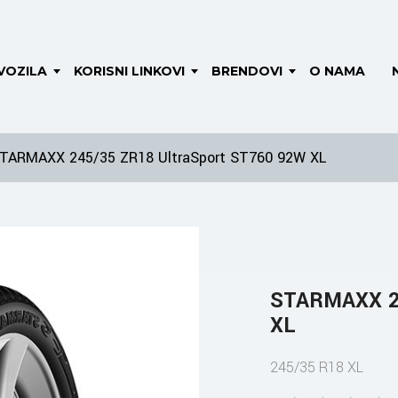
VOZILA
KORISNI LINKOVI
BRENDOVI
O NAMA
TARMAXX 245/35 ZR18 UltraSport ST760 92W XL
STARMAXX 24
XL
245/35 R18 XL