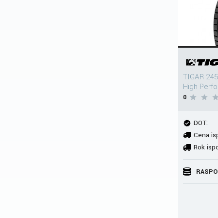
TIGAR 245
High Perf
0
DOT:
Cena is
Rok isp
RASPO