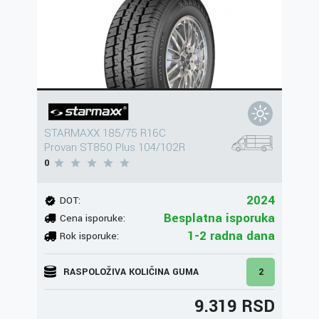
STARMAXX 185/75 R16C
Provan ST850 Plus 104/102R
0
2024
DOT:
Besplatna isporuka
Cena isporuke:
1-2 radna dana
Rok isporuke:
RASPOLOŽIVA KOLIČINA GUMA
2
9.319 RSD