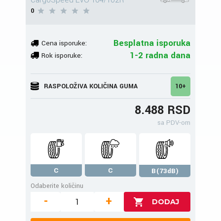
CargoSpeed EVO 104/102R
0
Besplatna isporuka
Cena isporuke:
1-2 radna dana
Rok isporuke:
RASPOLOŽIVA KOLIČINA GUMA
10+
8.488 RSD
sa PDV-om
C
C
B(73dB)
Odaberite količinu
-
+