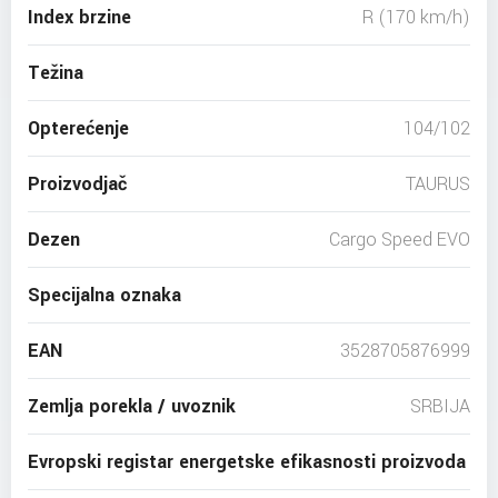
Index brzine
R (170 km/h)
Težina
Opterećenje
104/102
Proizvodjač
TAURUS
Dezen
Cargo Speed EVO
Specijalna oznaka
EAN
3528705876999
Zemlja porekla / uvoznik
SRBIJA
Evropski registar energetske efikasnosti proizvoda