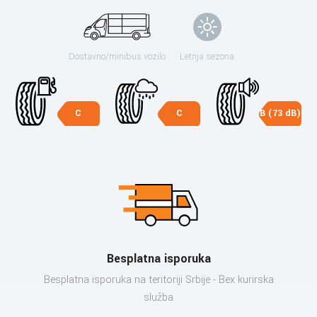
Dostavno/minibus vozilo
Letnja sezona
C
C
B (73 dB)
Besplatna isporuka
Besplatna isporuka na teritoriji Srbije - Bex kurirska
služba