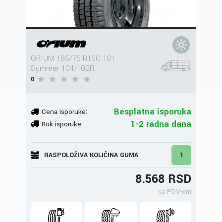
ORIUM 185/75 R16C 101
Summer 104/102R
0
Besplatna isporuka
Cena isporuke:
1-2 radna dana
Rok isporuke:
RASPOLOŽIVA KOLIČINA GUMA
1
8.568 RSD
sa PDV-om