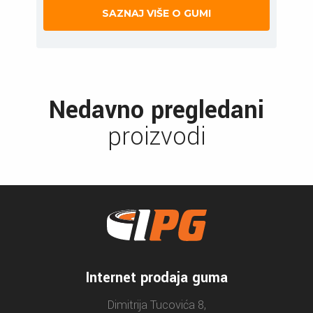
SAZNAJ VIŠE O GUMI
Nedavno pregledani
proizvodi
Internet prodaja guma
Dimitrija Tucovića 8,