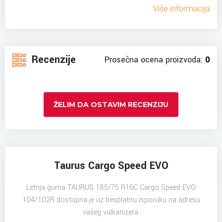
Više informacija
Recenzije
Prosečna ocena proizvoda:
0
ŽELIM DA OSTAVIM RECENZIJU
Taurus Cargo Speed EVO
Letnja guma TAURUS 185/75 R16C Cargo Speed EVO
104/102R dostupna je uz besplatnu isporuku na adresu
vašeg vulkanizera.