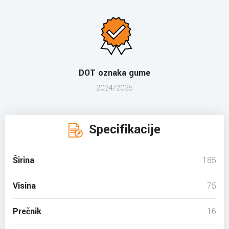
DOT oznaka gume
2024/2025
Specifikacije
Širina
185
Visina
75
Prečnik
16