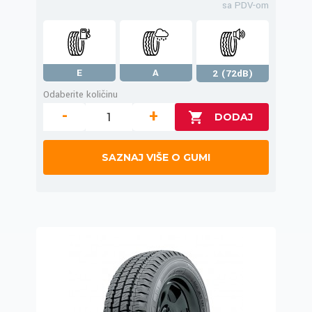
sa PDV-om
E
A
2 (72dB)
Odaberite količinu
-
+
SAZNAJ VIŠE O GUMI