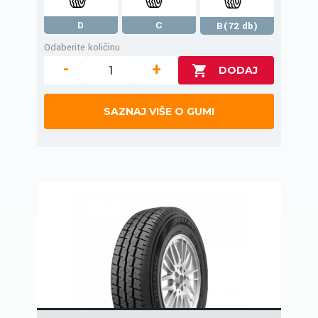
D
C
B(72 db)
Odaberite količinu
-
+
SAZNAJ VIŠE O GUMI