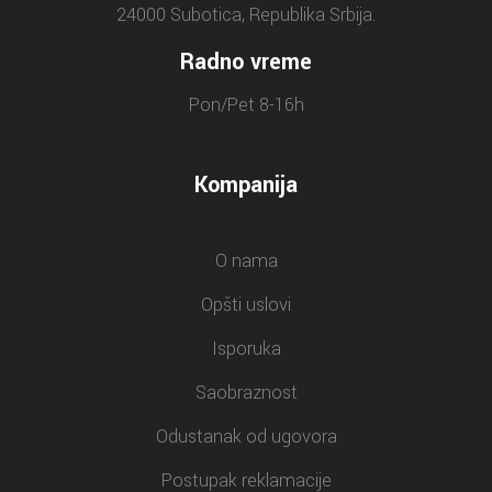
24000 Subotica, Republika Srbija.
Radno vreme
Pon/Pet 8-16h
Kompanija
O nama
Opšti uslovi
Isporuka
Saobraznost
Odustanak od ugovora
Postupak reklamacije