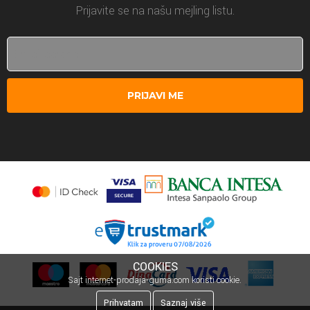
Prijavite se na našu mejling listu.
PRIJAVI ME
COOKIES
Sajt internet-prodaja-guma.com koristi cookie.
Prihvatam
Saznaj više