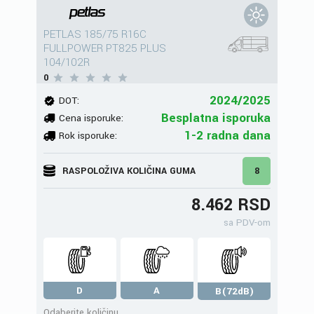
PETLAS 185/75 R16C
FULLPOWER PT825 PLUS
104/102R
0
2024/2025
DOT:
Besplatna isporuka
Cena isporuke:
1-2 radna dana
Rok isporuke:
RASPOLOŽIVA KOLIČINA GUMA
8
8.462 RSD
sa PDV-om
D
A
B(72dB)
Odaberite količinu