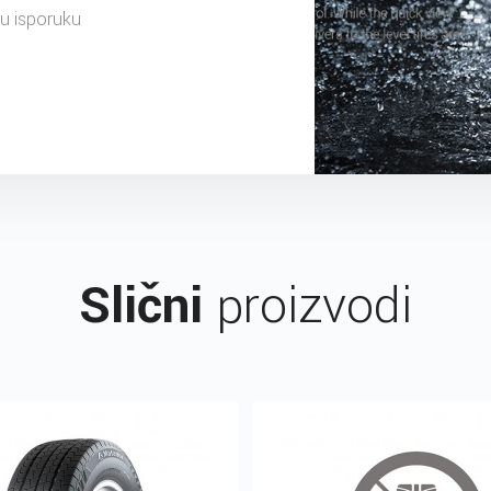
nu isporuku
Slični
proizvodi