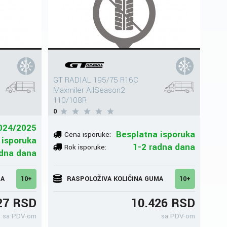
GT RADIAL 195/75 R16C
Maxmiler AllSeason2
110/108R
0
024/2025
Besplatna isporuka
Cena isporuke:
 isporuka
1-2 radna dana
Rok isporuke:
adna dana
MA
10+
RASPOLOŽIVA KOLIČINA GUMA
10+
27 RSD
10.426 RSD
sa PDV-om
sa PDV-om