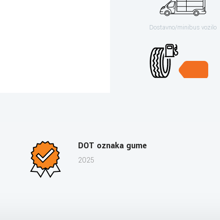
Dostavno/minibus vozilo
DOT oznaka gume
2025