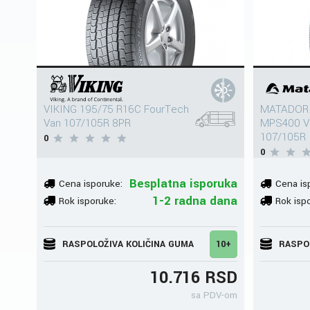
VIKING 195/75 R16C FourTech
MATADOR 
Van 107/105R 8PR
MPS400 Va
107/105R
0
0
Besplatna isporuka
Cena isporuke:
Cena is
1-2 radna dana
Rok isporuke:
Rok isp
RASPOLOŽIVA KOLIČINA GUMA
10+
RASPO
10.716 RSD
sa PDV-om