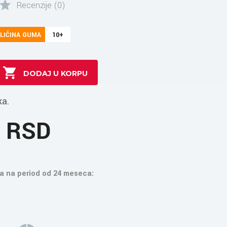
Recenzije (0)
LIČINA GUMA
10+
ka.
1 RSD
a na period od 24 meseca: