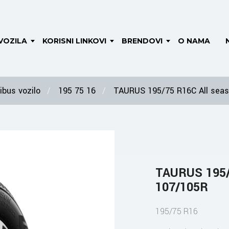
VOZILA
KORISNI LINKOVI
BRENDOVI
O NAMA
bus vozilo
195 75 16
TAURUS 195/75 R16C All seaso
TAURUS 195/7
107/105R
195/75 R16