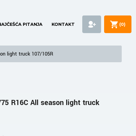
NAJČEŠĆA PITANJA
KONTAKT
(
0
)
n light truck 107/105R
5 R16C All season light truck