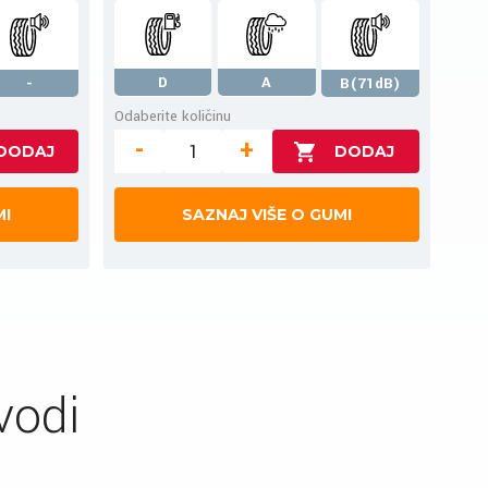
D
A
-
B(71dB)
Odaberite količinu
-
+
MI
SAZNAJ VIŠE O GUMI
vodi