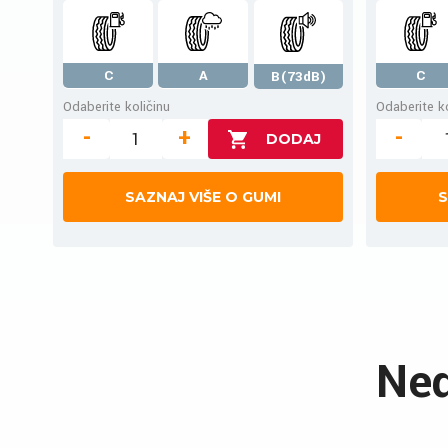
C
A
C
B(73dB)
Odaberite količinu
Odaberite ko
-
+
-
SAZNAJ VIŠE O GUMI
S
Ned