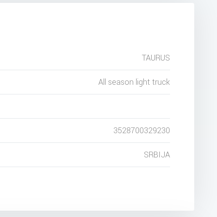
TAURUS
All season light truck
3528700329230
SRBIJA