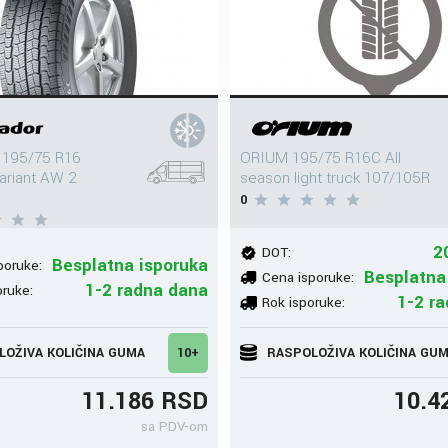
195/75 R16
ORIUM 195/75 R16C All
riant AW 2
season light truck 107/105R
0
2
DOT:
Besplatna isporuka
poruke:
Besplatna
Cena isporuke:
1-2 radna dana
oruke:
1-2 r
Rok isporuke:
LOŽIVA KOLIČINA GUMA
10+
RASPOLOŽIVA KOLIČINA GU
11.186 RSD
10.4
sa PDV-om