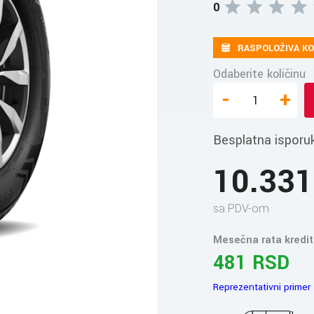
0
RASPOLOŽIVA KO
Odaberite količinu
-
+
Besplatna isporu
10.33
sa PDV-om
Mesečna rata kredit
481 RSD
Reprezentativni primer