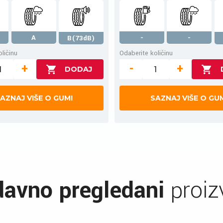
A
-
-
B(73dB)
ličinu
Odaberite količinu
+
-
+
AZNAJ VIŠE O GUMI
SAZNAJ VIŠE O GU
avno pregledani
proiz