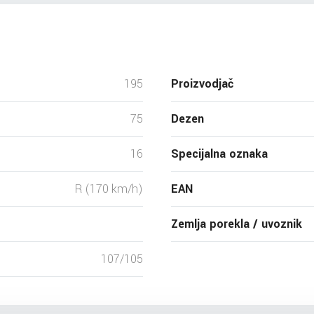
195
Proizvodjač
75
Dezen
16
Specijalna oznaka
R (170 km/h)
EAN
Zemlja porekla / uvoznik
107/105