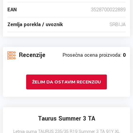
EAN
3528700022889
Zemlja porekla / uvoznik
SRBIJA
Recenzije
Prosečna ocena proizvoda:
0
ŽELIM DA OSTAVIM RECENZIJU
Taurus Summer 3 TA
Letnja guma TAURUS 235/35 R19 Summer 3 TA 91Y XL