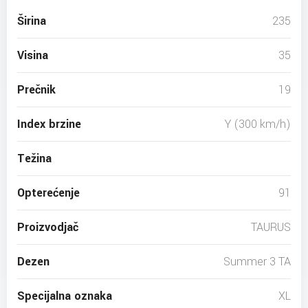
Širina
235
Visina
35
Prečnik
19
Index brzine
Y (300 km/h)
Težina
Opterećenje
91
Proizvodjač
TAURUS
Dezen
Summer 3 TA
Specijalna oznaka
XL