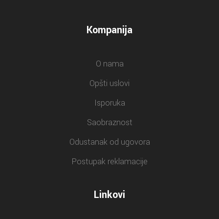
Kompanija
O nama
Opšti uslovi
Isporuka
Saobraznost
Odustanak od ugovora
Postupak reklamacije
Linkovi