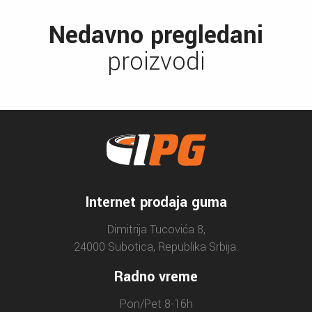
Nedavno pregledani
proizvodi
Internet prodaja guma
Dimitrija Tucovića 8,
24000 Subotica, Republika Srbija.
Radno vreme
Pon/Pet 8-16h