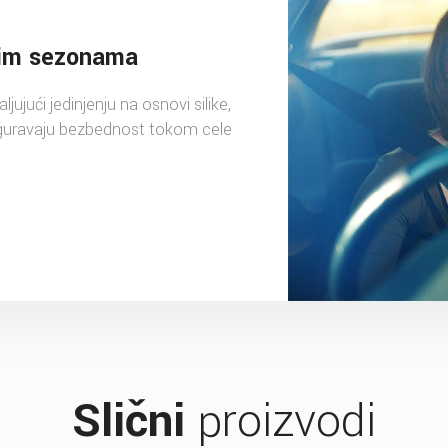
vim sezonama
ujući jedinjenju na osnovi silike,
guravaju bezbednost tokom cele
Slični
proizvodi