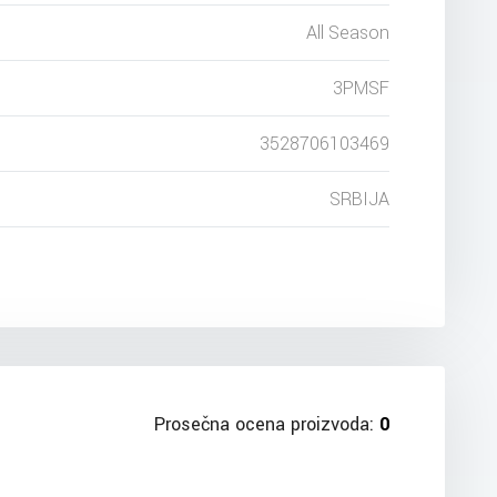
All Season
3PMSF
3528706103469
SRBIJA
Prosečna ocena proizvoda:
0