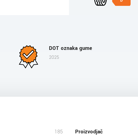
D
DOT oznaka gume
2025
185
Proizvodjač