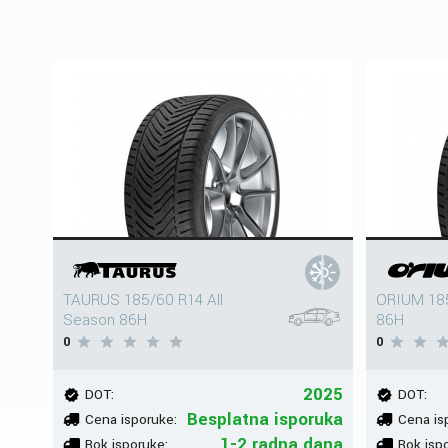
TAURUS 185/60 R14 All
ORIUM 185
Season 86H
86H
0
0
2025
DOT:
DOT:
Besplatna isporuka
Cena isporuke:
Cena is
1-2 radna dana
Rok isporuke:
Rok isp