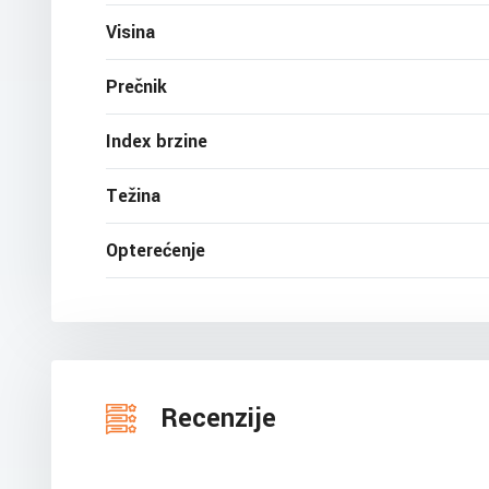
Visina
Prečnik
Index brzine
Težina
Opterećenje
Recenzije