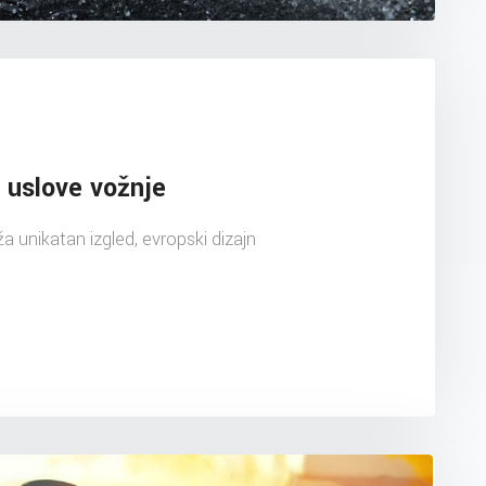
 uslove vožnje
uža unikatan izgled, evropski dizajn