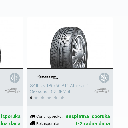
SAILUN 185/60 R14 Atrezzo 4
Seasons H82 3PMSF
0
 isporuka
Besplatna isporuka
Cena isporuke:
adna dana
1-2 radna dana
Rok isporuke: