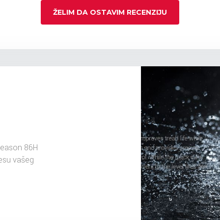
ŽELIM DA OSTAVIM RECENZIJU
Season 86H
resu vašeg