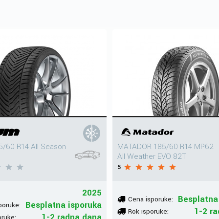
/60 R14 All Season
MATADOR 185/60 R14 MP62
All Weather EVO 82T
5
2025
Besplatna
Cena isporuke:
Besplatna isporuka
poruke:
1-2 r
Rok isporuke:
1-2 radna dana
oruke: