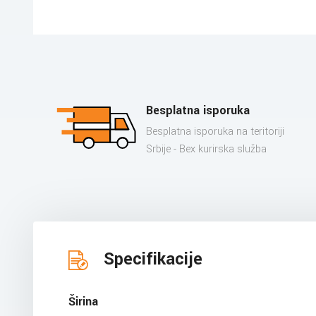
Besplatna isporuka
Besplatna isporuka na teritoriji
Srbije - Bex kurirska služba
Specifikacije
Širina