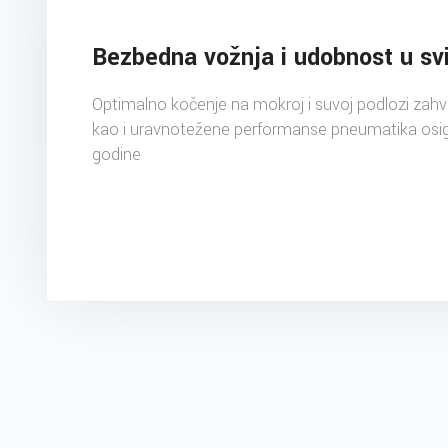
Bezbedna vožnja i udobnost u s
Optimalno kočenje na mokroj i suvoj podlozi zahvalj
kao i uravnotežene performanse pneumatika osi
godine