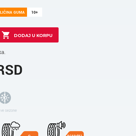
LIČINA GUMA
10+
ka.
 RSD
sve sezone