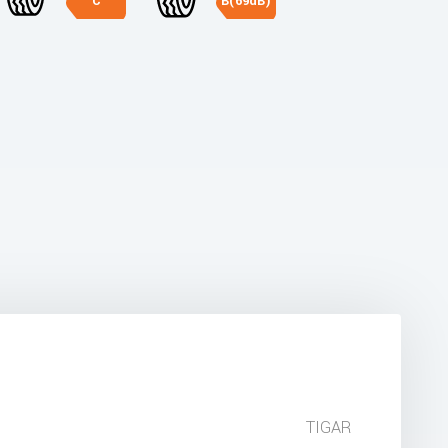
C
B(69dB)
TIGAR