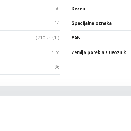
60
Dezen
14
Specijalna oznaka
H (210 km/h)
EAN
7 kg
Zemlja porekla / uvoznik
86