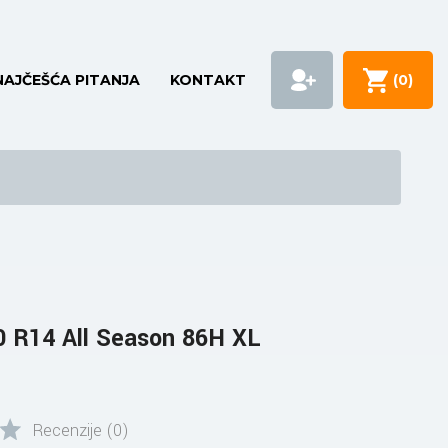
NAJČEŠĆA PITANJA
KONTAKT
(
0
)
 R14 All Season 86H XL
Recenzije (0)