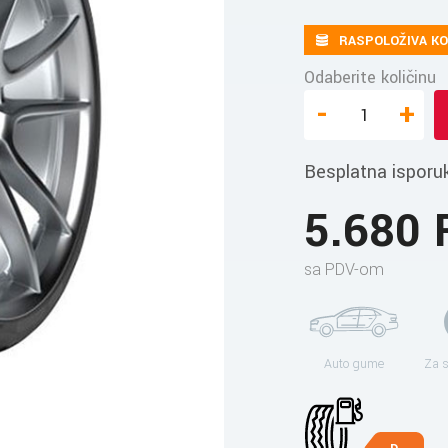
RASPOLOŽIVA KO
Odaberite količinu
-
+
Besplatna isporu
5.680
sa PDV-om
Auto gume
Za 