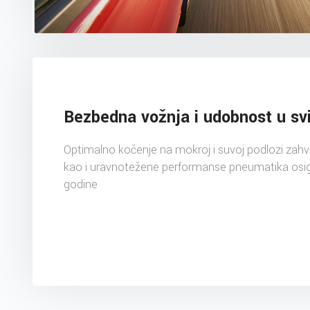
Bezbedna vožnja i udobnost u s
Optimalno kočenje na mokroj i suvoj podlozi zahvalj
kao i uravnotežene performanse pneumatika osi
godine