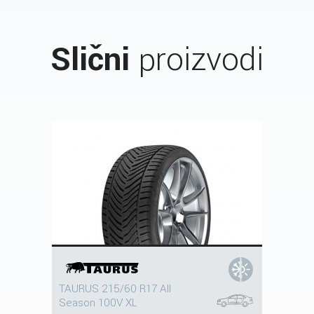
Slični
proizvodi
TAURUS 215/60 R17 All
Season 100V XL