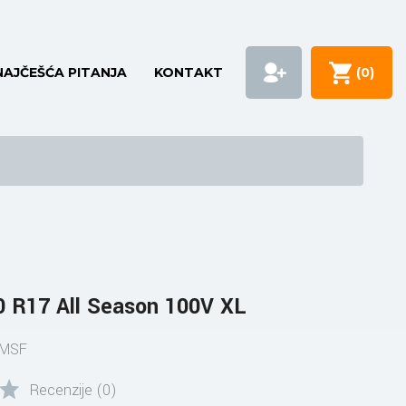
NAJČEŠĆA PITANJA
KONTAKT
(
0
)
 R17 All Season 100V XL
PMSF
Recenzije (0)