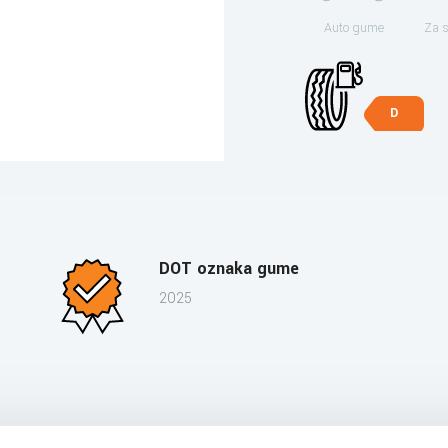
Auto gume
Za 
D
DOT oznaka gume
2025