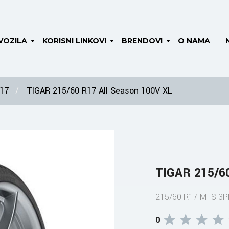
VOZILA
KORISNI LINKOVI
BRENDOVI
O NAMA
 17
TIGAR 215/60 R17 All Season 100V XL
TIGAR 215/60
215/60 R17 M+S 3
0