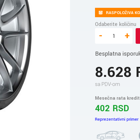
RASPOLOŽIVA KO
Odaberite količinu
-
+
Besplatna isporu
8.628
sa PDV-om
Mesečna rata kredit
402 RSD
Reprezentativni primer