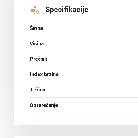
Specifikacije
Širina
Visina
Prečnik
Index brzine
Težina
Opterećenje