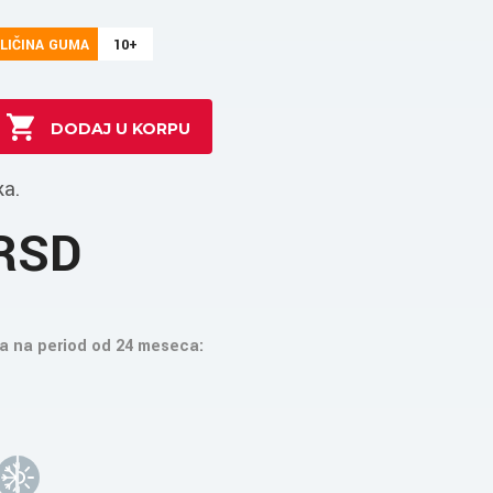
LIČINA GUMA
10+
ka.
 RSD
a na period od 24 meseca: