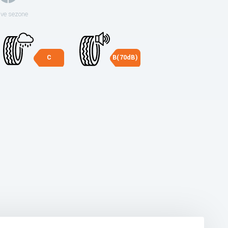
sve sezone
C
B(70dB)