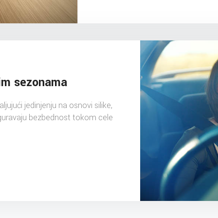
vim sezonama
ujući jedinjenju na osnovi silike,
guravaju bezbednost tokom cele