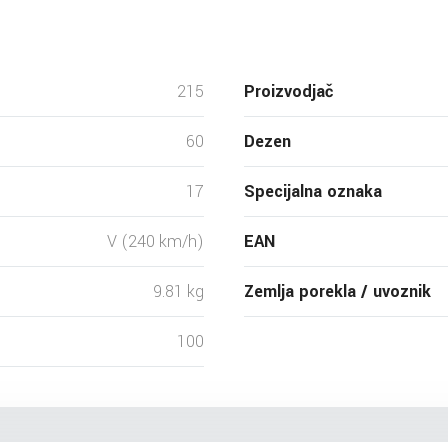
215
Proizvodjač
60
Dezen
17
Specijalna oznaka
V (240 km/h)
EAN
9.81 kg
Zemlja porekla / uvoznik
100