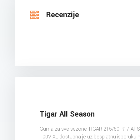
Recenzije
Tigar All Season
Guma za sve sezone TIGAR 215/60 R17 All 
100V XL dostupna je uz besplatnu isporuku 