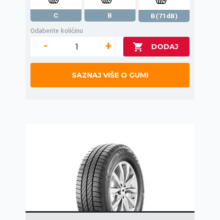
C
B
B(71dB)
Odaberite količinu
-
+
SAZNAJ VIŠE O GUMI