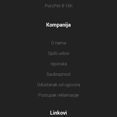
Pon/Pet 8-16h
Kompanija
O nama
Opšti uslovi
Isporuka
Saobraznost
Odustanak od ugovora
Postupak reklamacije
Linkovi