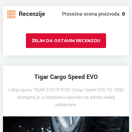
Recenzije
Prosečna ocena proizvoda:
0
ŽELIM DA OSTAVIM RECENZIJU
Tigar Cargo Speed EVO
Letnja guma TIGAR 215/70 R15C Cargo Speed EVO TG 109S
dostupna je uz besplatnu isporuku na adresu vašeg
vulkanizera.