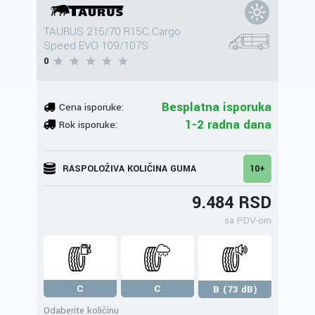
TAURUS 215/70 R15C Cargo
Speed EVO 109/107S
0
Besplatna isporuka
Cena isporuke:
1-2 radna dana
Rok isporuke:
RASPOLOŽIVA KOLIČINA GUMA
10+
9.484 RSD
sa PDV-om
C
C
B (73 dB)
Odaberite količinu