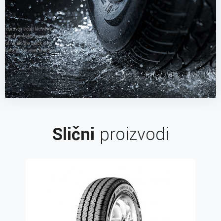
Slični
proizvodi