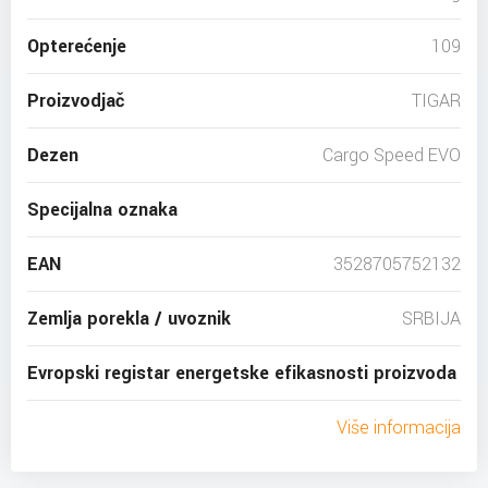
Opterećenje
109
Proizvodjač
TIGAR
Dezen
Cargo Speed EVO
Specijalna oznaka
EAN
3528705752132
Zemlja porekla / uvoznik
SRBIJA
Evropski registar energetske efikasnosti proizvoda
Više informacija