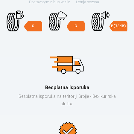
Dostavno/minibus vozilo
Letnja sezona
C
C
B(73dB)
Besplatna isporuka
Besplatna isporuka na teritoriji Srbije - Bex kurirska
služba