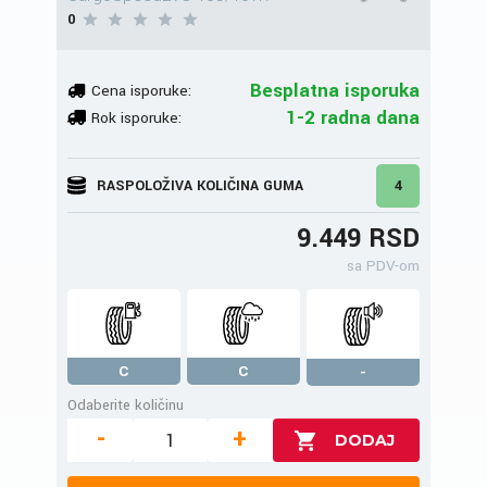
0
Besplatna isporuka
Cena isporuke:
1-2 radna dana
Rok isporuke:
RASPOLOŽIVA KOLIČINA GUMA
4
9.449 RSD
sa PDV-om
C
C
-
Odaberite količinu
-
+