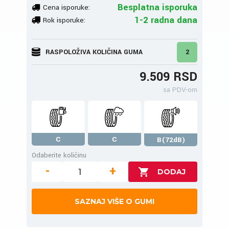
Besplatna isporuka
Cena isporuke:
1-2 radna dana
Rok isporuke:
RASPOLOŽIVA KOLIČINA GUMA
2
9.509 RSD
sa PDV-om
C
C
B(72dB)
Odaberite količinu
-
+
SAZNAJ VIŠE O GUMI