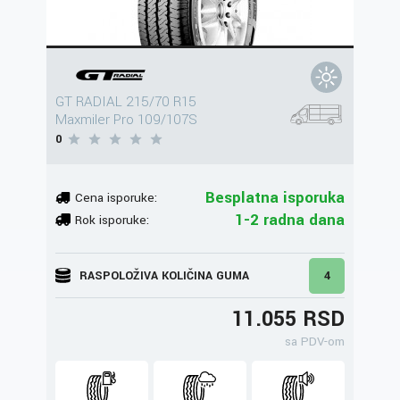
GT RADIAL 215/70 R15
Maxmiler Pro 109/107S
0
Besplatna isporuka
Cena isporuke:
1-2 radna dana
Rok isporuke:
RASPOLOŽIVA KOLIČINA GUMA
4
11.055 RSD
sa PDV-om