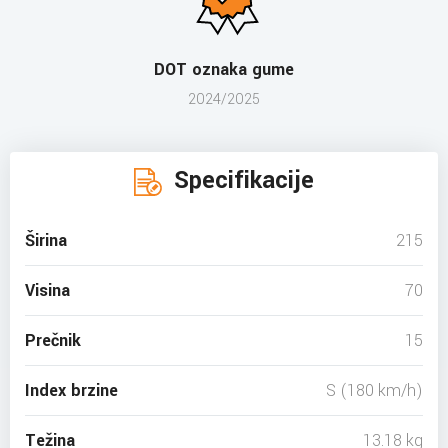
DOT oznaka gume
2024/2025
Specifikacije
Širina
215
Visina
70
Prečnik
15
Index brzine
S (180 km/h)
Težina
13.18 kg