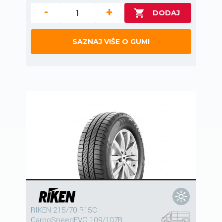
-
+
SAZNAJ VIŠE O GUMI
RIKEN 215/70 R15C
CargoSpeedEVO 109/107R