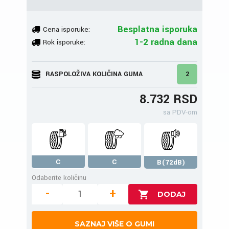
Besplatna isporuka
Cena isporuke:
1-2 radna dana
Rok isporuke:
RASPOLOŽIVA KOLIČINA GUMA
2
8.732 RSD
sa PDV-om
C
C
B(72dB)
Odaberite količinu
-
+
SAZNAJ VIŠE O GUMI