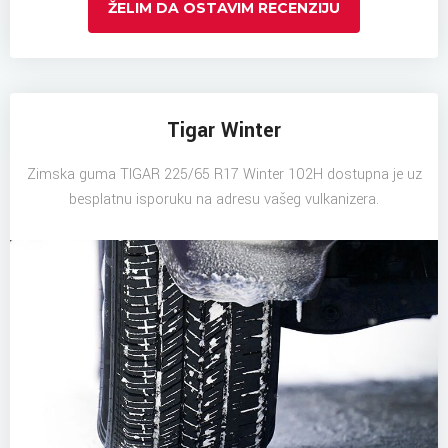
ŽELIM DA OSTAVIM RECENZIJU
Tigar Winter
Zimska guma TIGAR 225/65 R17 Winter 102H dostupna je uz
besplatnu isporuku na adresu vašeg vulkanizera.