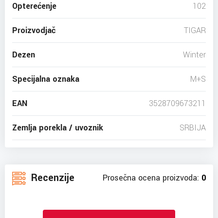
Opterećenje
102
Proizvodjač
TIGAR
Dezen
Winter
Specijalna oznaka
M+S
EAN
3528709673211
Zemlja porekla / uvoznik
SRBIJA
Recenzije
Prosečna ocena proizvoda:
0