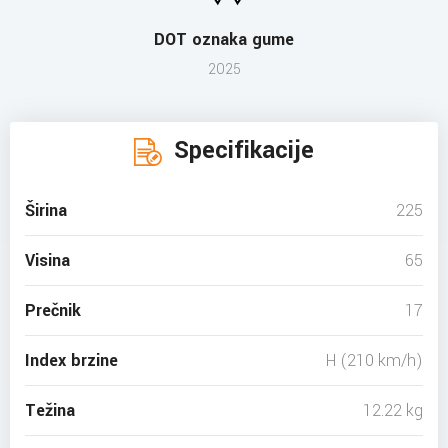
DOT oznaka gume
2025
Specifikacije
Širina
225
Visina
65
Prečnik
17
Index brzine
H (210 km/h)
Težina
12.22 kg