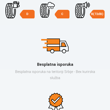
D
C
B(72dB)
Besplatna isporuka
Besplatna isporuka na teritoriji Srbije - Bex kurirska
služba