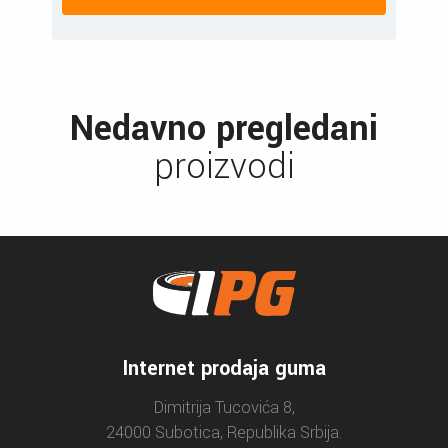
Nedavno pregledani
proizvodi
Internet prodaja guma
Dimitrija Tucovića 8,
24000 Subotica, Republika Srbija.