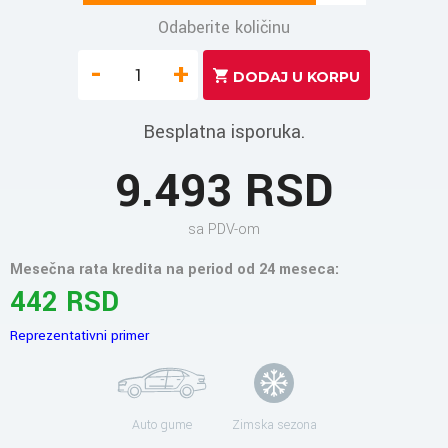
Odaberite količinu
-
+
Besplatna isporuka.
9.493 RSD
sa PDV-om
Mesečna rata kredita na period od 24 meseca:
442 RSD
Reprezentativni primer
Auto gume
Zimska sezona