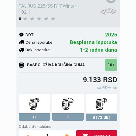
TAURUS 225/65 R17 Winter
102H
0
2025
DOT:
Besplatna isporuka
Cena isporuke:
1-2 radna dana
Rok isporuke:
RASPOLOŽIVA KOLIČINA GUMA
10+
9.133 RSD
sa PDV-om
D
C
B(72 dB)
Odaberite količinu