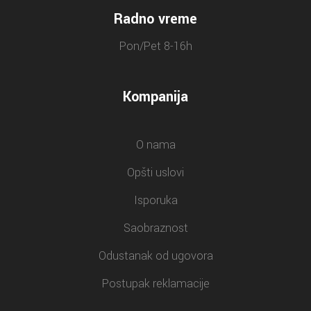
Radno vreme
Pon/Pet 8-16h
Kompanija
O nama
Opšti uslovi
Isporuka
Saobraznost
Odustanak od ugovora
Postupak reklamacije