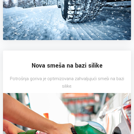
Nova smeša na bazi silike
Potrošnja goriva je optimizovana zahvaljujući smeši na bazi
silike.