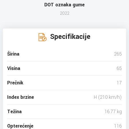
DOT oznaka gume
2022
Specifikacije
Širina
265
Visina
65
Prečnik
17
Index brzine
H (210 km/h)
Težina
16.77 kg
Opterećenje
116