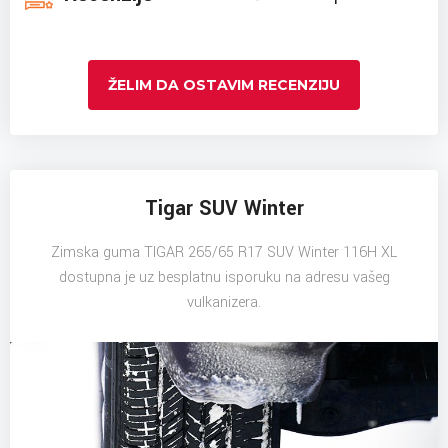
ŽELIM DA OSTAVIM RECENZIJU
Tigar SUV Winter
Zimska guma TIGAR 265/65 R17 SUV Winter 116H XL
dostupna je uz besplatnu isporuku na adresu vašeg
vulkanizera.