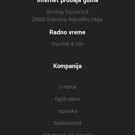
Internet prodaja guma
Dimitrija Tucovića 8,
24000 Subotica, Republika Srbija.
Radno vreme
Pon/Pet 8-16h
Kompanija
O nama
Opšti uslovi
Isporuka
Saobraznost