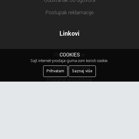
Odustanak od ugovora
Postupak reklamacije
Linkovi
COOKIES
Plaćanje cene
Sajt internet-prodaja-guma.com koristi cookie.
Zaštita privatnosti
Prihvatam
Saznaj više
Kreiranje porudžbine
Reklamacija
Najčešća pitanja
Obaveštenje o privatnosti
Newsletter