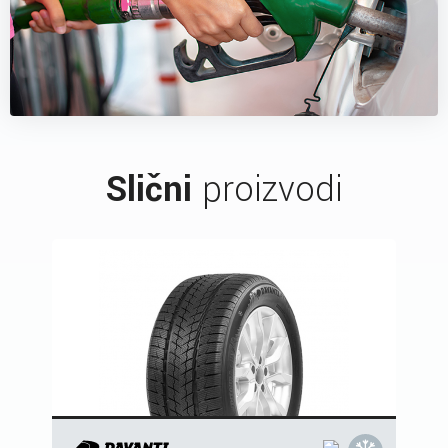
Slični
proizvodi