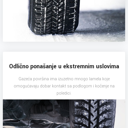
Odlično ponašanje u ekstremnim uslovima
Gazeća površina ima izuzetno mnogo lamela koje
omogućavaju dobar kontakt sa podlogom i kočenje na
poledici.