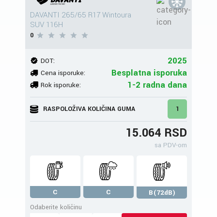
DAVANTI 265/65 R17 Wintoura
SUV 116H
0
2025
DOT:
Besplatna isporuka
Cena isporuke:
1-2 radna dana
Rok isporuke:
RASPOLOŽIVA KOLIČINA GUMA
1
15.064 RSD
sa PDV-om
C
C
B(72dB)
Odaberite količinu