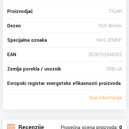
Proizvodjač
TIGAR
Dezen
SUV Winter
Specijalna oznaka
M+S 3PMSF
EAN
3528702944202
Zemlja porekla / uvoznik
SRBIJA
Evropski registar energetske efikasnosti proizvoda
Više informacija
Recenzije
Prosečna ocena proizvoda:
0