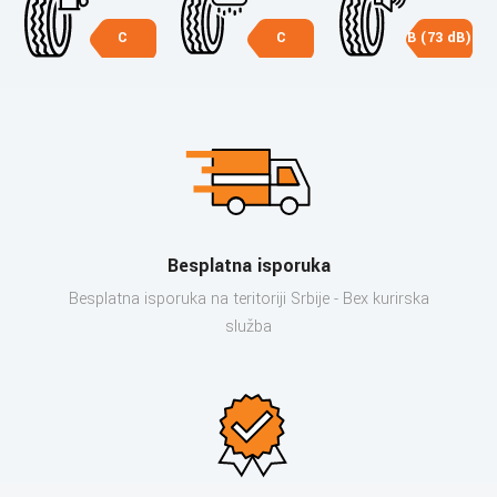
C
C
B (73 dB)
Besplatna isporuka
Besplatna isporuka na teritoriji Srbije - Bex kurirska
služba