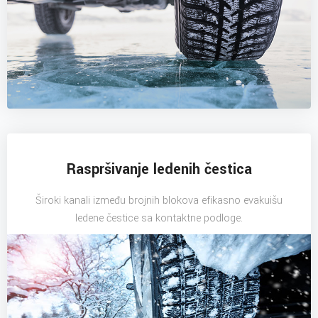
Raspršivanje ledenih čestica
Široki kanali između brojnih blokova efikasno evakuišu
ledene čestice sa kontaktne podloge.