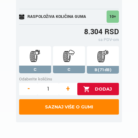
RASPOLOŽIVA KOLIČINA GUMA
10+
8.304 RSD
sa PDV-om
C
C
B(71dB)
Odaberite količinu
-
+
SAZNAJ VIŠE O GUMI