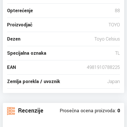
Opterećenje
88
Proizvodjač
TOYO
Dezen
Toyo Celsius
Specijalna oznaka
TL
EAN
4981910788225
Zemlja porekla / uvoznik
Japan
Recenzije
Prosečna ocena proizvoda:
0