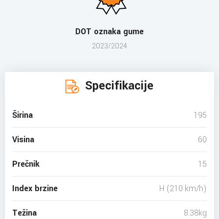
DOT oznaka gume
2023/2024
Specifikacije
Širina
195
Visina
60
Prečnik
15
Index brzine
H (210 km/h)
Težina
8.38kg