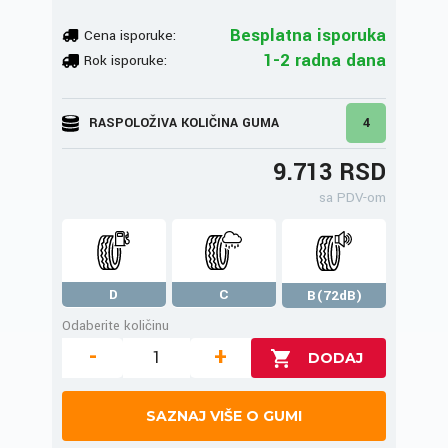
Besplatna isporuka
Cena isporuke:
1-2 radna dana
Rok isporuke:
RASPOLOŽIVA KOLIČINA GUMA
4
9.713 RSD
sa PDV-om
D
C
B(72dB)
Odaberite količinu
-
+
SAZNAJ VIŠE O GUMI