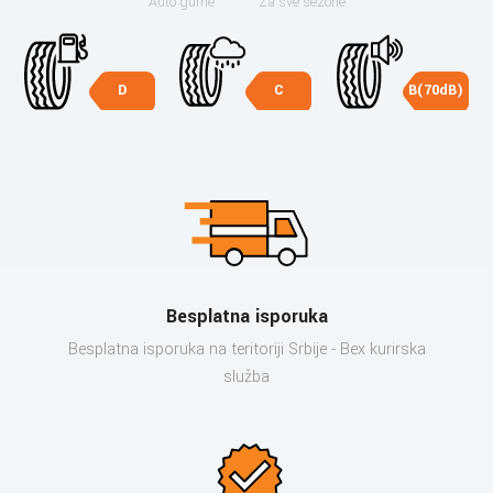
Auto gume
Za sve sezone
D
C
B(70dB)
Besplatna isporuka
Besplatna isporuka na teritoriji Srbije - Bex kurirska
služba