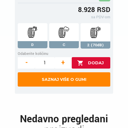
8.928 RSD
sa PDV-om
D
C
2 (70dB)
Odaberite količinu
-
+
SAZNAJ VIŠE O GUMI
Nedavno pregledani