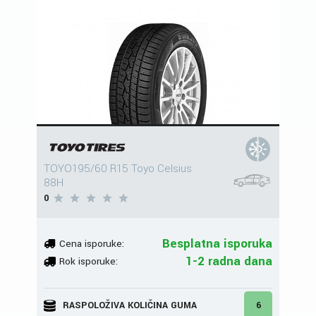
TOYO195/60 R15 Toyo Celsius
88H
0
Besplatna isporuka
Cena isporuke:
1-2 radna dana
Rok isporuke:
RASPOLOŽIVA KOLIČINA GUMA
6