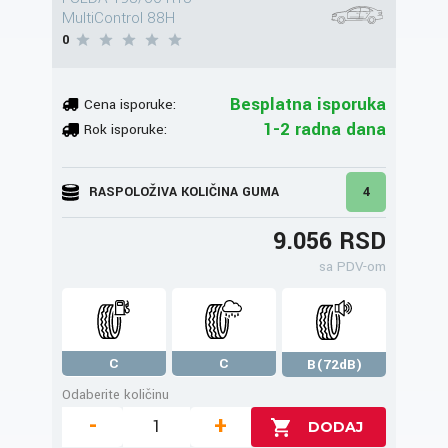
MultiControl 88H
0
Besplatna isporuka
Cena isporuke:
1-2 radna dana
Rok isporuke:
RASPOLOŽIVA KOLIČINA GUMA
4
9.056 RSD
sa PDV-om
C
C
B(72dB)
Odaberite količinu
-
+