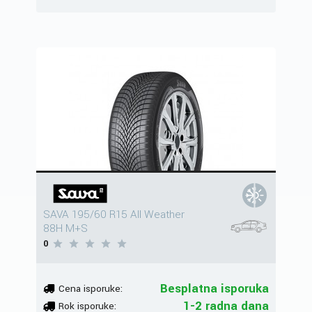
SAVA 195/60 R15 All Weather
88H M+S
0
Besplatna isporuka
Cena isporuke:
1-2 radna dana
Rok isporuke: