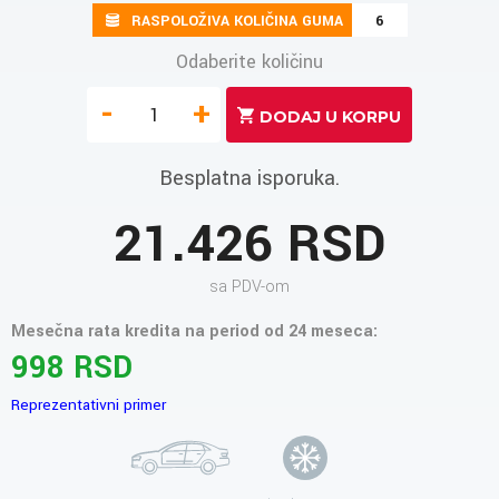
RASPOLOŽIVA KOLIČINA GUMA
6
Odaberite količinu
-
+
Besplatna isporuka.
21.426 RSD
sa PDV-om
Mesečna rata kredita na period od 24 meseca:
998 RSD
Reprezentativni primer