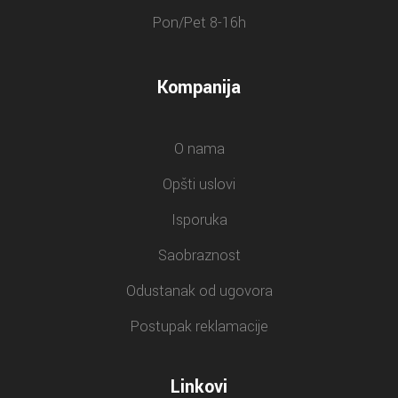
Pon/Pet 8-16h
Kompanija
O nama
Opšti uslovi
Isporuka
Saobraznost
Odustanak od ugovora
Postupak reklamacije
Linkovi