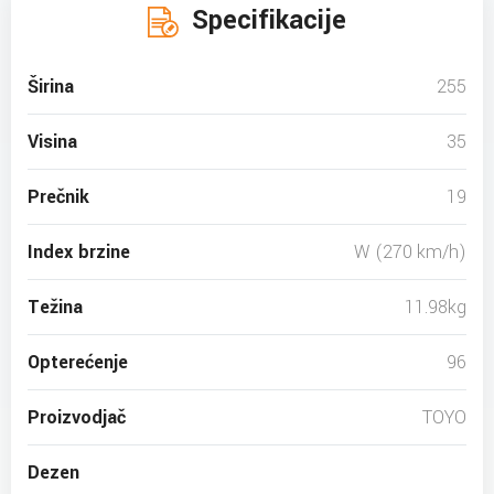
Specifikacije
Širina
255
Visina
35
Prečnik
19
Index brzine
W (270 km/h)
Težina
11.98kg
Opterećenje
96
Proizvodjač
TOYO
Dezen