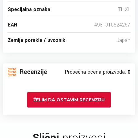
Specijalna oznaka
TL XL
EAN
4981910524267
Zemlja porekla / uvoznik
Japan
Recenzije
Prosečna ocena proizvoda:
0
ŽELIM DA OSTAVIM RECENZIJU
Slični
proizvodi