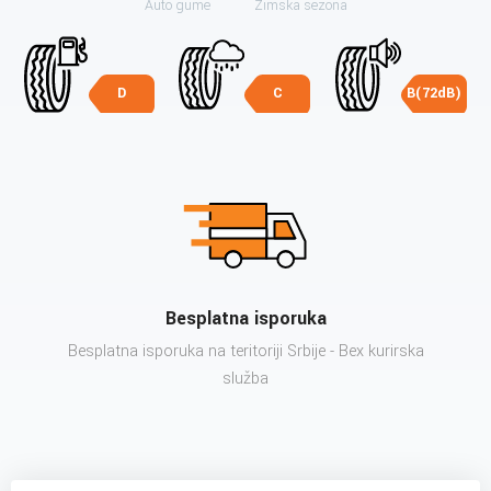
Auto gume
Zimska sezona
D
C
B(72dB)
Besplatna isporuka
Besplatna isporuka na teritoriji Srbije - Bex kurirska
služba