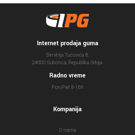
Internet prodaja guma
Dimitrija Tucovića 8,
24000 Subotica, Republika Srbija.
Radno vreme
Pon/Pet 8-16h
Kompanija
O nama