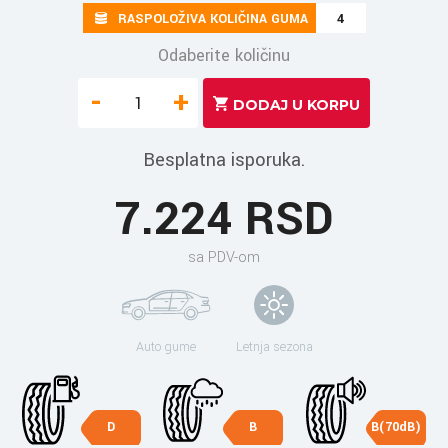
RASPOLOŽIVA KOLIČINA GUMA
4
Odaberite količinu
-
+
Besplatna isporuka.
7.224 RSD
sa PDV-om
Auto gume
Letnja sezona
D
B
B(70dB)