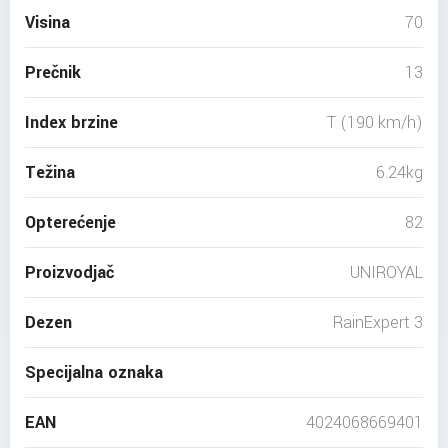
Visina
70
Prečnik
13
Index brzine
T (190 km/h)
Težina
6.24kg
Opterećenje
82
Proizvodjač
UNIROYAL
Dezen
RainExpert 3
Specijalna oznaka
EAN
4024068669401