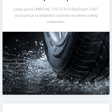
Letnja guma UNIROYAL 175/70 R13 RainExpert 3 82T
dostupna je uz besplatnu isporuku na adresu vašeg
vulkanizera.