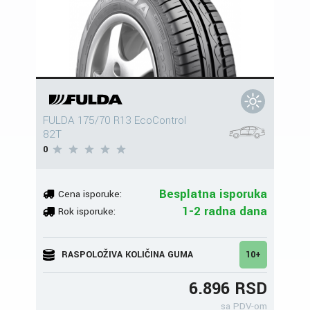
FULDA 175/70 R13 EcoControl
82T
0
Besplatna isporuka
Cena isporuke:
1-2 radna dana
Rok isporuke:
RASPOLOŽIVA KOLIČINA GUMA
10+
6.896 RSD
sa PDV-om