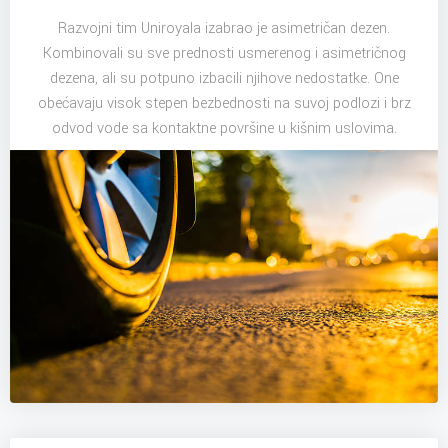
Razvojni tim Uniroyala izabrao je asimetričan dezen.
Kombinovali su sve prednosti usmerenog i asimetričnog
dezena, ali su potpuno izbacili njihove nedostatke. One
obećavaju visok stepen bezbednosti na suvoj podlozi i brz
odvod vode sa kontaktne površine u kišnim uslovima.