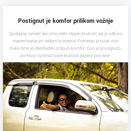
Postignut je komfor prilikom vožnje
Spoljašnji rameni deo ima veliki stepen krutosti, pa je odlično
manevrisanje pri velikim brzinama. Primetan je nizak nivo
buke čime je obezbeđen potpuni komfor. Ovo je postignuto
pomoću optimizovane krutosti gazeće površine.