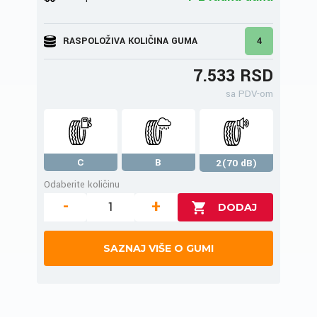
RASPOLOŽIVA KOLIČINA GUMA
4
7.533 RSD
sa PDV-om
C
B
2(70 dB)
Odaberite količinu
-
+
SAZNAJ VIŠE O GUMI