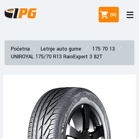
(
0
)
Početna
Letnje auto gume
175 70 13
UNIROYAL 175/70 R13 RainExpert 3 82T