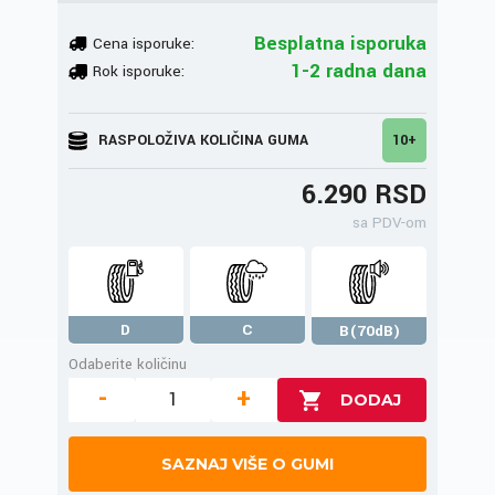
Besplatna isporuka
Cena isporuke:
1-2 radna dana
Rok isporuke:
RASPOLOŽIVA KOLIČINA GUMA
10+
6.290 RSD
sa PDV-om
D
C
B(70dB)
Odaberite količinu
-
+
SAZNAJ VIŠE O GUMI