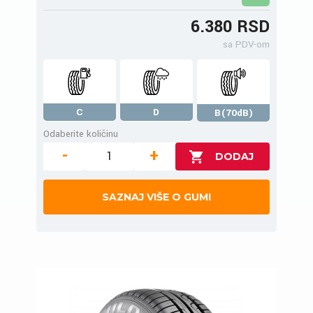
6.380 RSD
sa PDV-om
C
D
B(70dB)
Odaberite količinu
-
+
SAZNAJ VIŠE O GUMI