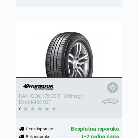
HANKOOK 175/70 R13 Kinergy
Eco2 K435 82T
0
Besplatna isporuka
Cena isporuke:
1-2 radna dana
Rok isporuke: