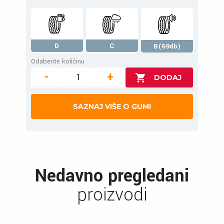
D
C
B(69db)
Odaberite količinu
-
+
SAZNAJ VIŠE O GUMI
Nedavno pregledani
proizvodi