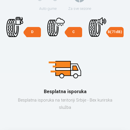
Auto gume
Za sve sezone
D
C
B(71dB)
Besplatna isporuka
Besplatna isporuka na teritoriji Srbije - Bex kurirska
služba