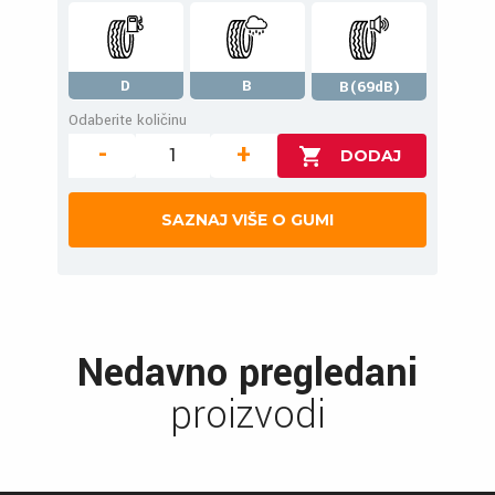
D
B
B(69dB)
Odaberite količinu
-
+
SAZNAJ VIŠE O GUMI
Nedavno pregledani
proizvodi