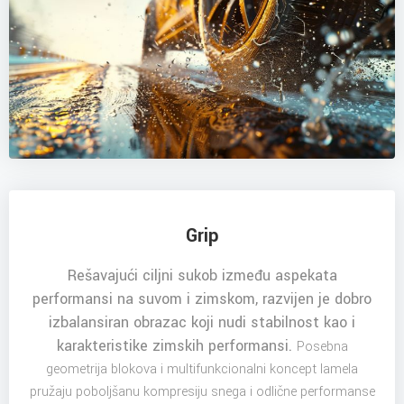
Grip
Rešavajući ciljni sukob između aspekata
performansi na suvom i zimskom, razvijen je dobro
izbalansiran obrazac koji nudi stabilnost kao i
karakteristike zimskih performansi.
Posebna
geometrija blokova i multifunkcionalni koncept lamela
pružaju poboljšanu kompresiju snega i odlične performanse