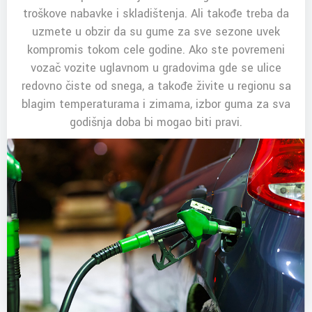
troškove nabavke i skladištenja. Ali takođe treba da
uzmete u obzir da su gume za sve sezone uvek
kompromis tokom cele godine. Ako ste povremeni
vozač vozite uglavnom u gradovima gde se ulice
redovno čiste od snega, a takođe živite u regionu sa
blagim temperaturama i zimama, izbor guma za sva
godišnja doba bi mogao biti pravi.