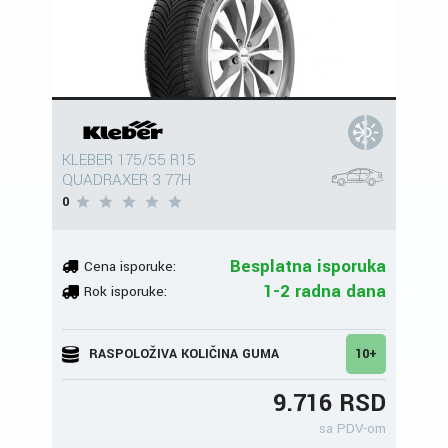
KLEBER 175/55 R15
QUADRAXER 3 77H
0
Besplatna isporuka
Cena isporuke:
1-2 radna dana
Rok isporuke:
RASPOLOŽIVA KOLIČINA GUMA
10+
9.716 RSD
sa PDV-om