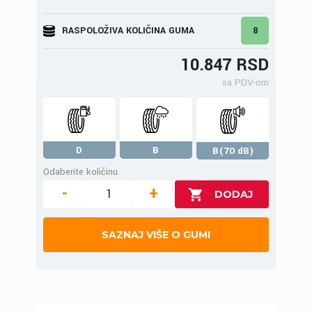
RASPOLOŽIVA KOLIČINA GUMA
8
10.847 RSD
sa PDV-om
D
B
B(70 dB)
Odaberite količinu
-
+
SAZNAJ VIŠE O GUMI