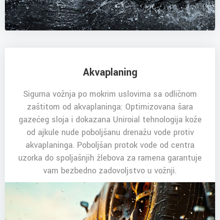
Akvaplaning
Sigurna vožnja po mokrim uslovima sa odličnom
zaštitom od akvaplaninga: Optimizovana šara
gazećeg sloja i dokazana Uniroial tehnologija kože
od ajkule nude poboljšanu drenažu vode protiv
akvaplaninga. Poboljšan protok vode od centra
uzorka do spoljašnjih žlebova za ramena garantuje
vam bezbedno zadovoljstvo u vožnji.