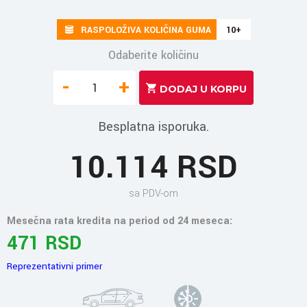
RASPOLOŽIVA KOLIČINA GUMA
10+
Odaberite količinu
-
+
Besplatna isporuka.
10.114 RSD
sa PDV-om
Mesečna rata kredita na period od 24 meseca:
471 RSD
Reprezentativni primer