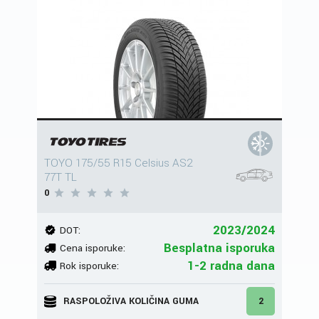
TOYO 175/55 R15 Celsius AS2
77T TL
0
2023/2024
DOT:
Besplatna isporuka
Cena isporuke:
1-2 radna dana
Rok isporuke:
RASPOLOŽIVA KOLIČINA GUMA
2