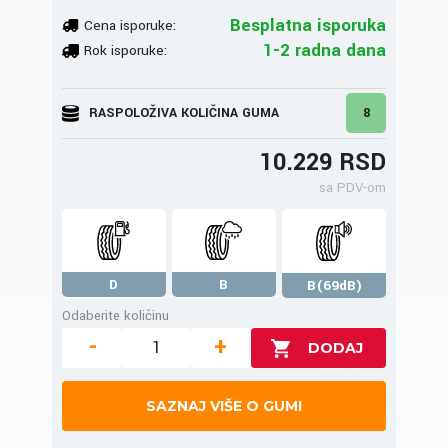
Besplatna isporuka
Cena isporuke:
1-2 radna dana
Rok isporuke:
RASPOLOŽIVA KOLIČINA GUMA
8
10.229 RSD
sa PDV-om
D
B
B(69dB)
Odaberite količinu
-
+
SAZNAJ VIŠE O GUMI