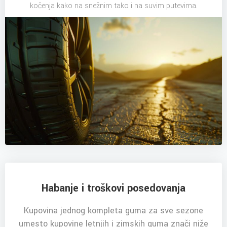
kočenja kako na snežnim tako i na suvim putevima.
Habanje i troškovi posedovanja
Kupovina jednog kompleta guma za sve sezone
umesto kupovine letnjih i zimskih guma znači niže