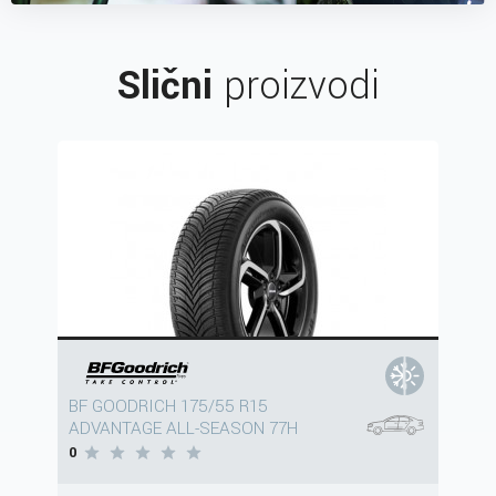
Slični
proizvodi
BF GOODRICH 175/55 R15
ADVANTAGE ALL-SEASON 77H
0