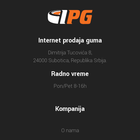
Internet prodaja guma
Dimitrija Tucovića 8,
24000 Subotica, Republika Srbija.
Radno vreme
Pon/Pet 8-16h
Kompanija
O nama