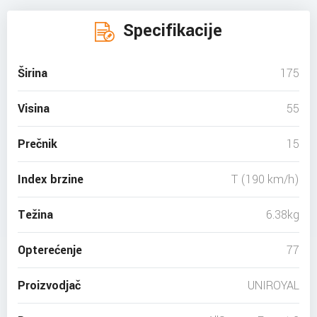
Specifikacije
Širina
175
Visina
55
Prečnik
15
Index brzine
T (190 km/h)
Težina
6.38kg
Opterećenje
77
Proizvodjač
UNIROYAL