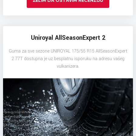
ŽELIM DA OSTAVIM RECENZIJU
Uniroyal AllSeasonExpert 2
Guma za sve sezone UNIROYAL 175/55 R15 AllSeasonExpert
2 77T dostupna je uz besplatnu isporuku na adresu vašeg
vulkanizera.