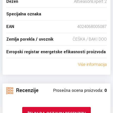
Dezen
AllSeasonExpert 2
Specijalna oznaka
EAN
4024068005087
Zemlja porekla / uvoznik
ČEŠKA / BAKI DOO
Evropski registar energetske efikasnosti proizvoda
Više informacija
Recenzije
Prosečna ocena proizvoda:
0