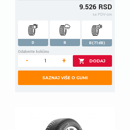
9.526 RSD
sa PDV-om
D
B
B(71dB)
Odaberite količinu
-
+
SAZNAJ VIŠE O GUMI