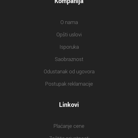
Kompanija
O nama
Opšti uslovi
Isporuka
Saobraznost
Odustanak od ugovora
Postupak reklamacije
Linkovi
Plaćanje cene