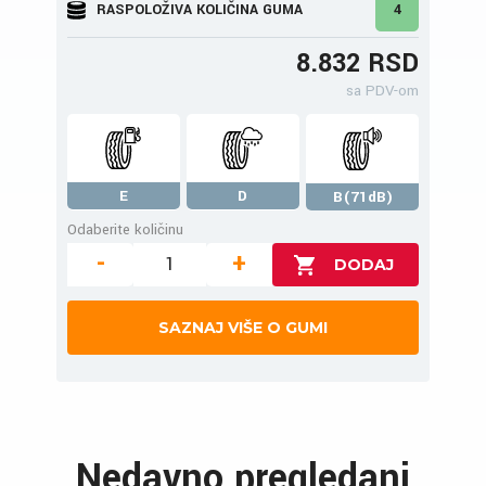
RASPOLOŽIVA KOLIČINA GUMA
4
8.832 RSD
sa PDV-om
E
D
B(71dB)
Odaberite količinu
-
+
SAZNAJ VIŠE O GUMI
Nedavno pregledani