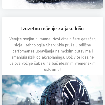
Izuzetno rešenje za jaku kišu
Verujte svojim gumama. Novi dizajn šare gazećeg
sloja i tehnologija Shark Skin pružaju odlične
performanse upravljanja na mokrim putevima i
smanjuju rizik od akvaplaninga. Doživite idealne
uslove vožnje čak i u ne baš idealnim vremenskim
uslovima!