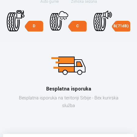
Auto gume
Zimska sezona
D
C
B(71dB)
Besplatna isporuka
Besplatna isporuka na teritoriji Srbije - Bex kurirska
služba