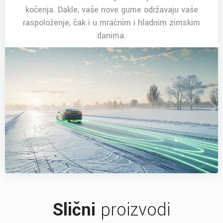
kočenja. Dakle, vaše nove gume održavaju vaše
raspoloženje, čak i u mračnim i hladnim zimskim
danima.
Slični
proizvodi