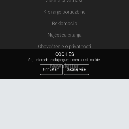
Zaštita privatnosti
Kreiranje porudžbine
Reklamacija
Najčešća pitanja
Obaveštenje o privatnosti
COOKIES
Sajt internet-prodaja-guma.com koristi cookie.
Newsletter
Prihvatam
Saznaj više
Prijavite se na našu mejling listu.
PRIJAVI ME