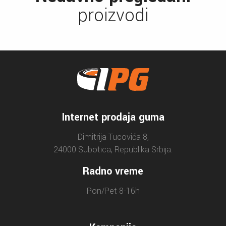
proizvodi
Internet prodaja guma
Dimitrija Tucovića 8,
24000 Subotica, Republika Srbija.
Radno vreme
Pon/Pet 8-16h