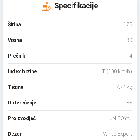
Specifikacije
Širina
175
Visina
80
Prečnik
14
Index brzine
T (190 km/h)
Težina
7,74 kg
Opterećenje
88
Proizvodjač
UNIROYAL
Dezen
WinterExpert