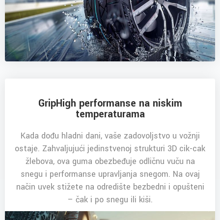
GripHigh performanse na niskim
temperaturama
Kada dođu hladni dani, vaše zadovoljstvo u vožnji
ostaje. Zahvaljujući jedinstvenoj strukturi 3D cik-cak
žlebova, ova guma obezbeđuje odličnu vuču na
snegu i performanse upravljanja snegom. Na ovaj
način uvek stižete na odredište bezbedni i opušteni
– čak i po snegu ili kiši.