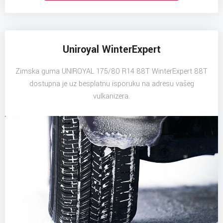
Uniroyal WinterExpert
Zimska guma UNIROYAL 175/80 R14 88T WinterExpert 88T
dostupna je uz besplatnu isporuku na adresu vašeg
vulkanizera.