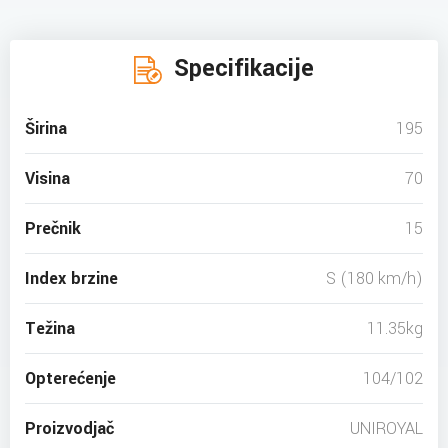
Specifikacije
Širina
195
Visina
70
Prečnik
15
Index brzine
S (180 km/h)
Težina
11.35kg
Opterećenje
104/102
Proizvodjač
UNIROYAL