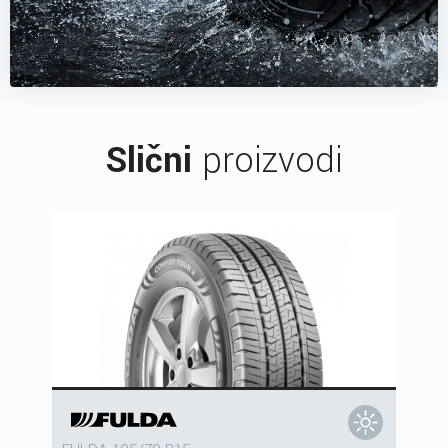
Slični
proizvodi