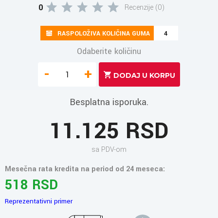
0
Recenzije (0)
RASPOLOŽIVA KOLIČINA GUMA
4
Odaberite količinu
-
+
Besplatna isporuka.
11.125 RSD
sa PDV-om
Mesečna rata kredita na period od 24 meseca:
518 RSD
Reprezentativni primer