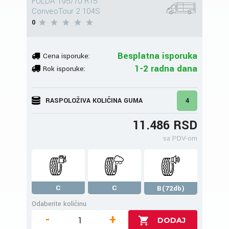
FULDA 195/70 R15
ConveoTour 2 104S
0
Besplatna isporuka
Cena isporuke:
1-2 radna dana
Rok isporuke:
RASPOLOŽIVA KOLIČINA GUMA
4
11.486 RSD
sa PDV-om
C
C
B(72db)
Odaberite količinu
-
+