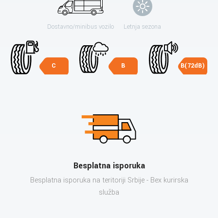
Dostavno/minibus vozilo
Letnja sezona
C
B
B(72dB)
Besplatna isporuka
Besplatna isporuka na teritoriji Srbije - Bex kurirska
služba