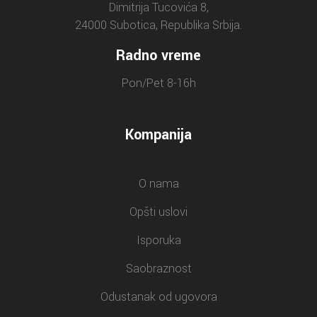
Dimitrija Tucovića 8,
24000 Subotica, Republika Srbija.
Radno vreme
Pon/Pet 8-16h
Kompanija
O nama
Opšti uslovi
Isporuka
Saobraznost
Odustanak od ugovora