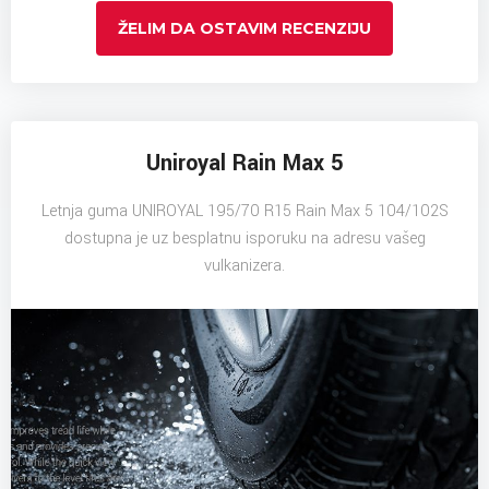
ŽELIM DA OSTAVIM RECENZIJU
Uniroyal Rain Max 5
Letnja guma UNIROYAL 195/70 R15 Rain Max 5 104/102S
dostupna je uz besplatnu isporuku na adresu vašeg
vulkanizera.