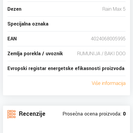
Dezen
Rain Max 5
Specijalna oznaka
EAN
4024068005995
Zemlja porekla / uvoznik
RUMUNIJA / BAKI DOO
Evropski registar energetske efikasnosti proizvoda
Više informacija
Recenzije
Prosečna ocena proizvoda:
0