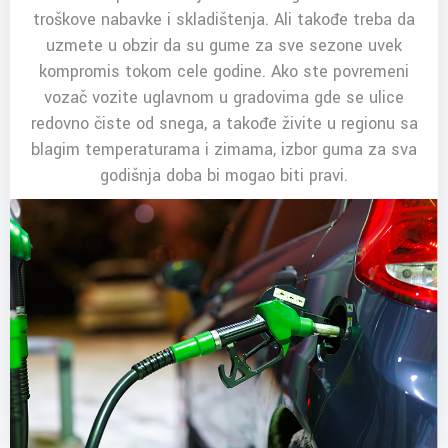
troškove nabavke i skladištenja. Ali takođe treba da
uzmete u obzir da su gume za sve sezone uvek
kompromis tokom cele godine. Ako ste povremeni
vozač vozite uglavnom u gradovima gde se ulice
redovno čiste od snega, a takođe živite u regionu sa
blagim temperaturama i zimama, izbor guma za sva
godišnja doba bi mogao biti pravi.