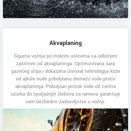
Akvaplaning
Sigurna vožnja po mokrim uslovima sa odličnom
zaštitom od akvaplaninga: Optimizovana šara
gazećeg sloja i dokazana Uniroial tehnologija kože
od ajkule nude poboljšanu drenažu vode protiv
akvaplaninga. Poboljšan protok vode od centra
uzorka do spoljašnjih žlebova za ramena garantuje
vam bezbedno zadovoljstvo u vožnji.