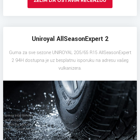
ŽELIM DA OSTAVIM RECENZIJU
Uniroyal AllSeasonExpert 2
Guma za sve sezone UNIROYAL 205/65 R15 AllSeasonExpert
2 94H dostupna je uz besplatnu isporuku na adresu vašeg
vulkanizera.