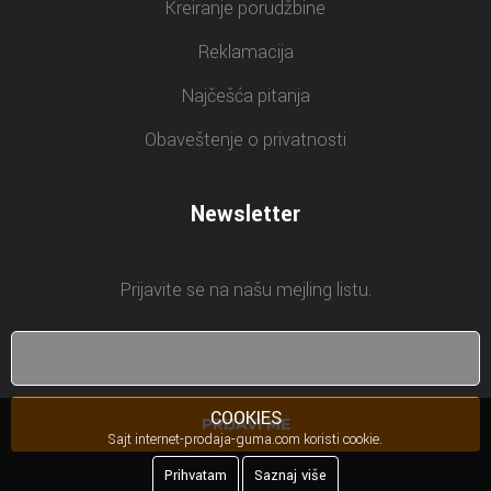
Kreiranje porudžbine
Reklamacija
Najčešća pitanja
Obaveštenje o privatnosti
Newsletter
Prijavite se na našu mejling listu.
COOKIES
PRIJAVI ME
Sajt internet-prodaja-guma.com koristi cookie.
Prihvatam
Saznaj više