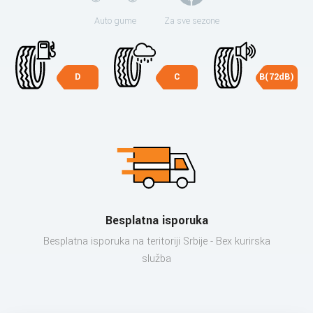
Auto gume
Za sve sezone
D
C
B(72dB)
Besplatna isporuka
Besplatna isporuka na teritoriji Srbije - Bex kurirska
služba