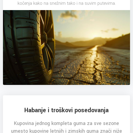
kočenja kako na snežnim tako i na suvim putevima.
Habanje i troškovi posedovanja
Kupovina jednog kompleta guma za sve sezone
umesto kupovine letnjih i zimskih guma znači niže