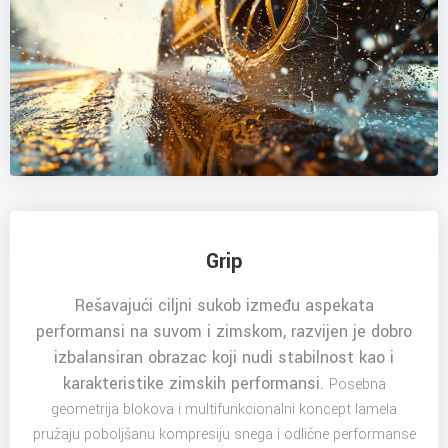
Grip
Rešavajući ciljni sukob između aspekata
performansi na suvom i zimskom, razvijen je dobro
izbalansiran obrazac koji nudi stabilnost kao i
karakteristike zimskih performansi.
Posebna
geometrija blokova i multifunkcionalni koncept lamela
pružaju poboljšanu kompresiju snega i odlične performanse