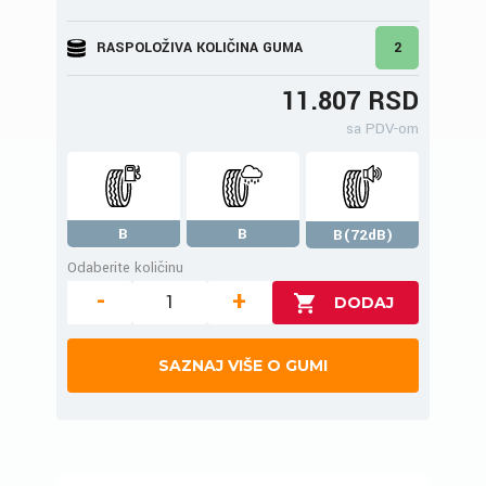
RASPOLOŽIVA KOLIČINA GUMA
2
11.807 RSD
sa PDV-om
B
B
B(72dB)
Odaberite količinu
-
+
SAZNAJ VIŠE O GUMI