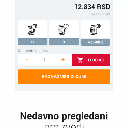
12.834 RSD
sa PDV-om
C
B
A(69dB)
Odaberite količinu
-
+
SAZNAJ VIŠE O GUMI
Nedavno pregledani
proizvodi