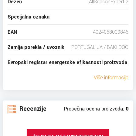
Dezen
AllSeasonExpert 2
Specijalna oznaka
EAN
4024068000846
Zemlja porekla / uvoznik
PORTUGALIJA / BAKI DOO
Evropski registar energetske efikasnosti proizvoda
Više informacija
Recenzije
Prosečna ocena proizvoda:
0