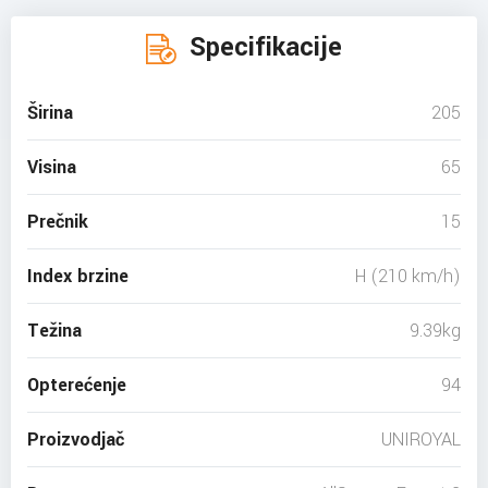
Specifikacije
Širina
205
Visina
65
Prečnik
15
Index brzine
H (210 km/h)
Težina
9.39kg
Opterećenje
94
Proizvodjač
UNIROYAL