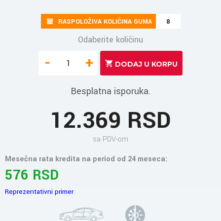
RASPOLOŽIVA KOLIČINA GUMA
8
Odaberite količinu
-
+
Besplatna isporuka.
12.369 RSD
sa PDV-om
Mesečna rata kredita na period od 24 meseca:
576 RSD
Reprezentativni primer