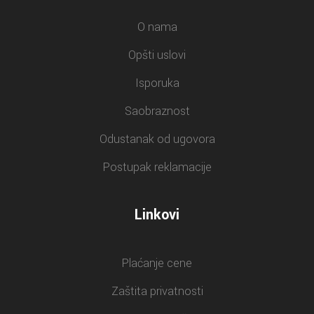
O nama
Opšti uslovi
Isporuka
Saobraznost
Odustanak od ugovora
Postupak reklamacije
Linkovi
Plaćanje cene
Zaštita privatnosti