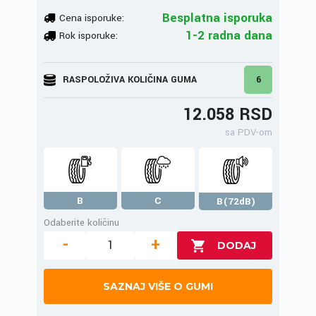
Besplatna isporuka
Cena isporuke:
1-2 radna dana
Rok isporuke:
RASPOLOŽIVA KOLIČINA GUMA
6
12.058 RSD
sa PDV-om
B
C
B(72dB)
Odaberite količinu
-
+
SAZNAJ VIŠE O GUMI