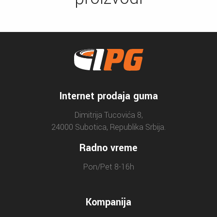
Internet prodaja guma
Dimitrija Tucovića 8,
24000 Subotica, Republika Srbija.
Radno vreme
Pon/Pet 8-16h
Kompanija