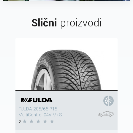
Slični
proizvodi
FULDA 205/65 R15
MultiControl 94V M+S
0