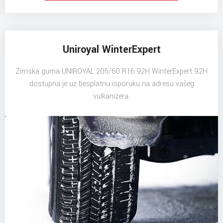
Uniroyal WinterExpert
Zimska guma UNIROYAL 205/60 R16 92H WinterExpert 92H
dostupna je uz besplatnu isporuku na adresu vašeg
vulkanizera.