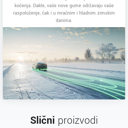
kočenja. Dakle, vaše nove gume održavaju vaše
raspoloženje, čak i u mračnim i hladnim zimskim
danima.
Slični
proizvodi