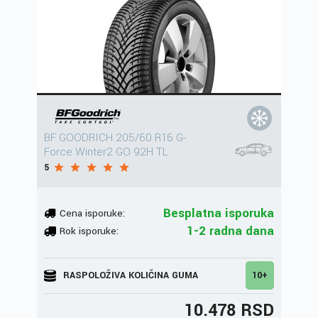
BF GOODRICH 205/60 R16 G-
Force Winter2 GO 92H TL
5
Besplatna isporuka
Cena isporuke:
1-2 radna dana
Rok isporuke:
RASPOLOŽIVA KOLIČINA GUMA
10+
10.478 RSD