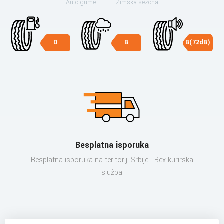
Auto gume
Zimska sezona
D
B
B(72dB)
Besplatna isporuka
Besplatna isporuka na teritoriji Srbije - Bex kurirska
služba