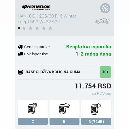
HANKOOK 205/60 R16 Winter
i-cept RS3 W462 92H
0
Besplatna isporuka
Cena isporuke:
1-2 radna dana
Rok isporuke:
RASPOLOŽIVA KOLIČINA GUMA
10+
11.754 RSD
sa PDV-om
C
B
B(72dB)