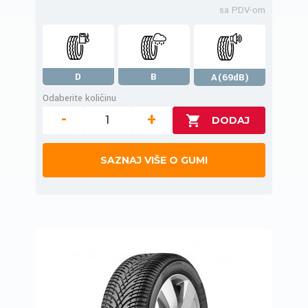
sa PDV-om
D
B
A(69dB)
Odaberite količinu
-
+
SAZNAJ VIŠE O GUMI