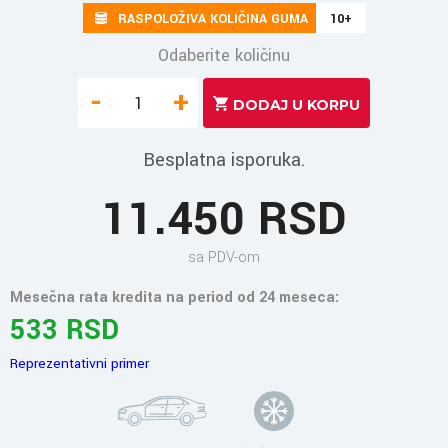
RASPOLOŽIVA KOLIČINA GUMA
10+
Odaberite količinu
-
+
Besplatna isporuka.
11.450 RSD
sa PDV-om
Mesečna rata kredita na period od 24 meseca:
533 RSD
Reprezentativni primer