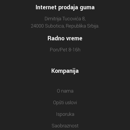
Internet prodaja guma
Dimitrija Tucovića 8,
24000 Subotica, Republika Srbija.
Radno vreme
Pon/Pet 8-16h
Kompanija
O nama
Opšti uslovi
Isporuka
Saobraznost