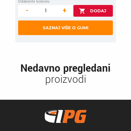
Odaberite količinu
-
+
SAZNAJ VIŠE O GUMI
Nedavno pregledani
proizvodi