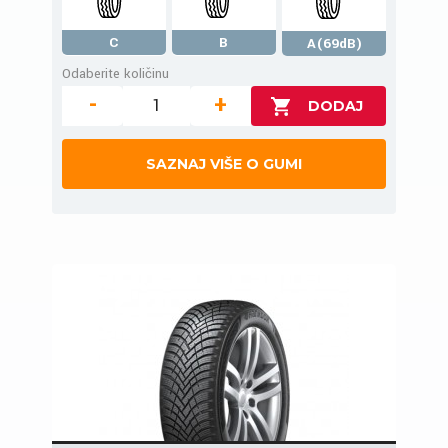
C
B
A(69dB)
Odaberite količinu
-
+
SAZNAJ VIŠE O GUMI