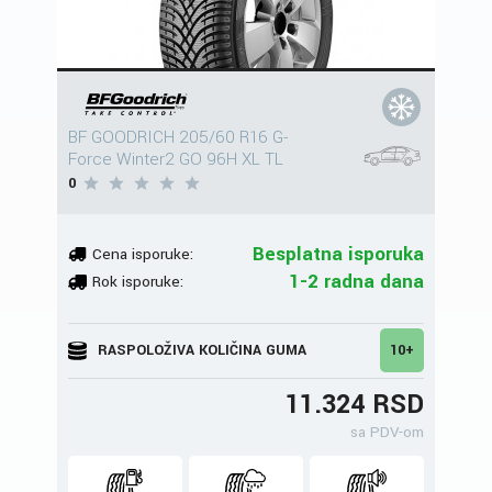
BF GOODRICH 205/60 R16 G-
Force Winter2 GO 96H XL TL
0
Besplatna isporuka
Cena isporuke:
1-2 radna dana
Rok isporuke:
RASPOLOŽIVA KOLIČINA GUMA
10+
11.324 RSD
sa PDV-om