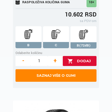
RASPOLOŽIVA KOLIČINA GUMA
10+
10.602 RSD
sa PDV-om
B
C
B(72dB)
Odaberite količinu
-
+
SAZNAJ VIŠE O GUMI