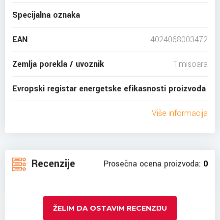
Specijalna oznaka
EAN
4024068003472
Zemlja porekla / uvoznik
Timisoara
Evropski registar energetske efikasnosti proizvoda
Više informacija
Recenzije
Prosečna ocena proizvoda:
0
ŽELIM DA OSTAVIM RECENZIJU