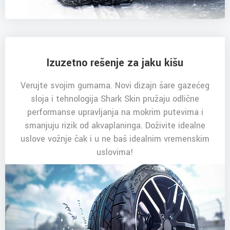
Izuzetno rešenje za jaku kišu
Verujte svojim gumama. Novi dizajn šare gazećeg
sloja i tehnologija Shark Skin pružaju odlične
performanse upravljanja na mokrim putevima i
smanjuju rizik od akvaplaninga. Doživite idealne
uslove vožnje čak i u ne baš idealnim vremenskim
uslovima!