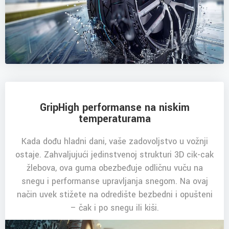
GripHigh performanse na niskim
temperaturama
Kada dođu hladni dani, vaše zadovoljstvo u vožnji
ostaje. Zahvaljujući jedinstvenoj strukturi 3D cik-cak
žlebova, ova guma obezbeđuje odličnu vuču na
snegu i performanse upravljanja snegom. Na ovaj
način uvek stižete na odredište bezbedni i opušteni
– čak i po snegu ili kiši.