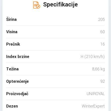
Specifikacije
Širina
205
Visina
60
Prečnik
16
Index brzine
H (210 km/h)
Težina
8,66 kg
Opterećenje
92
Proizvodjač
UNIROYAL
Dezen
WinterExpert