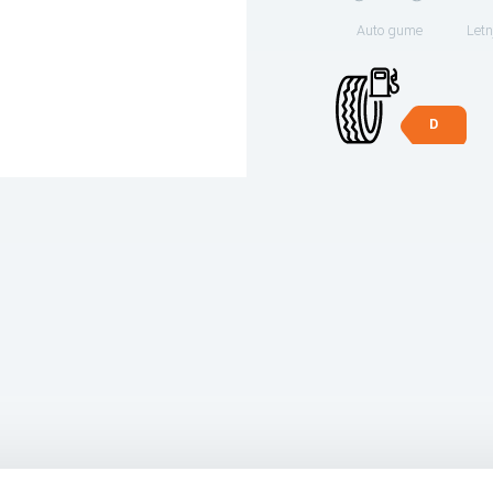
Auto gume
Letn
D