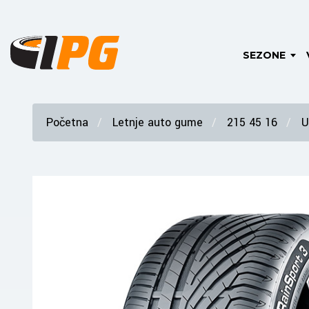
SEZONE
Početna
Letnje auto gume
215 45 16
U