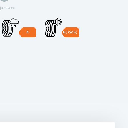
ja sezona
A
B(72dB)