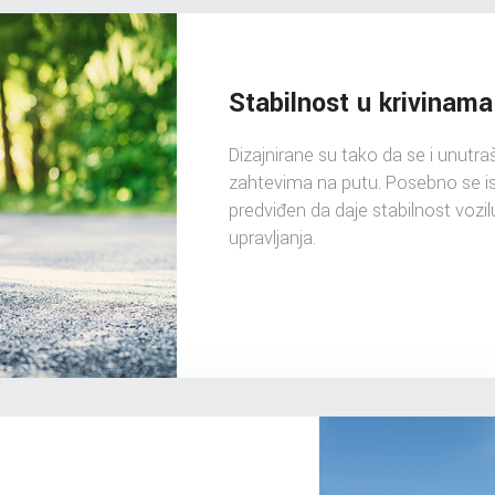
Stabilnost u krivinama
Dizajnirane su tako da se i unutraš
zahtevima na putu. Posebno se is
predviđen da daje stabilnost vozi
upravljanja.