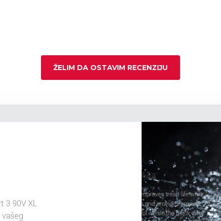
ŽELIM DA OSTAVIM RECENZIJU
t 3 90V XL
u vašeg