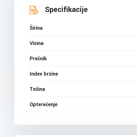
Specifikacije
Širina
Visina
Prečnik
Index brzine
Težina
Opterećenje