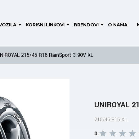
VOZILA
KORISNI LINKOVI
BRENDOVI
O NAMA
NIROYAL 215/45 R16 RainSport 3 90V XL
UNIROYAL 21
215/45 R16 XL
0