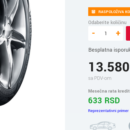
RASPOLOŽIVA KO
Odaberite količinu
-
+
Besplatna isporu
13.58
sa PDV-om
Mesečna rata kredit
633 RSD
Reprezentativni primer