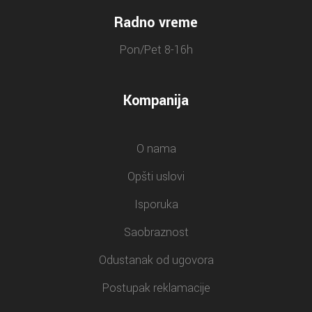
Radno vreme
Pon/Pet 8-16h
Kompanija
O nama
Opšti uslovi
Isporuka
Saobraznost
Odustanak od ugovora
Postupak reklamacije