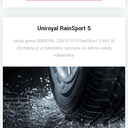
Uniroyal RainSport 5
Letnja guma UNIROYAL 225/35 R19 RainSport 5 88Y XL
dostupna je uz besplatnu isporuku na adresu vašeg
vulkanizera.