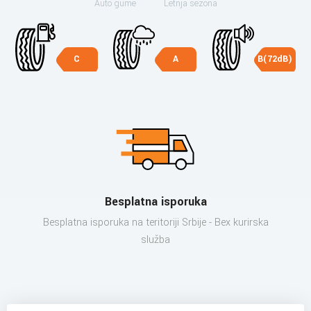
Auto gume
Letnja sezona
C
A
B(72dB)
Besplatna isporuka
Besplatna isporuka na teritoriji Srbije - Bex kurirska
služba