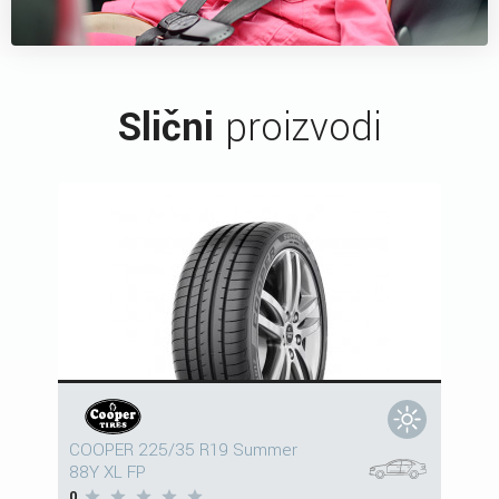
Slični
proizvodi
COOPER 225/35 R19 Summer
88Y XL FP
0