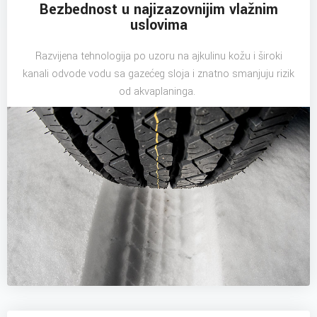
Bezbednost u najizazovnijim vlažnim
uslovima
Razvijena tehnologija po uzoru na ajkulinu kožu i široki
kanali odvode vodu sa gazećeg sloja i znatno smanjuju rizik
od akvaplaninga.