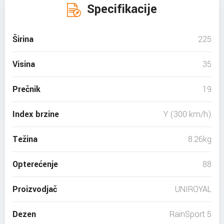
Specifikacije
Širina
225
Visina
35
Prečnik
19
Index brzine
Y (300 km/h)
Težina
8.26kg
Opterećenje
88
Proizvodjač
UNIROYAL
Dezen
RainSport 5