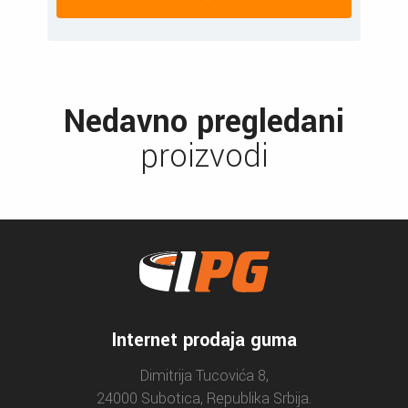
Nedavno pregledani
proizvodi
Internet prodaja guma
Dimitrija Tucovića 8,
24000 Subotica, Republika Srbija.