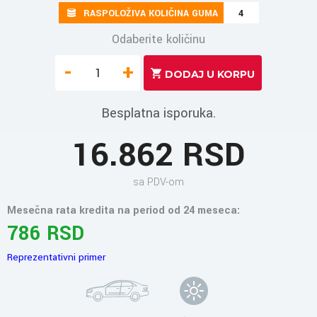
RASPOLOŽIVA KOLIČINA GUMA
4
Odaberite količinu
-
+
Besplatna isporuka.
16.862 RSD
sa PDV-om
Mesečna rata kredita na period od 24 meseca:
786 RSD
Reprezentativni primer