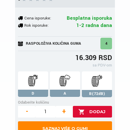
Besplatna isporuka
Cena isporuke:
1-2 radna dana
Rok isporuke:
RASPOLOŽIVA KOLIČINA GUMA
4
16.309 RSD
sa PDV-om
D
A
B(72dB)
Odaberite količinu
-
+
SAZNAJ VIŠE O GUMI