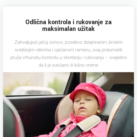
Odlična kontrola i rukovanje za
maksimalan užitak
Zahvaljujući jačoj osnovi, posebno dizajniranim širokim
središnjim rebrima i ojačanom ramenu, ovaj pneumatik
pruža vrhunsku kontrolu u skretanju i rukovanju – svejedno
da li je sunčano ili kišno vreme.