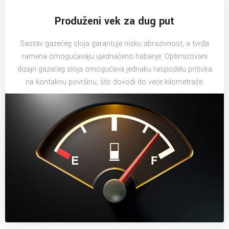
Produženi vek za dug put
Sastav gazećeg sloja garantuje nisku abrazivnost, a tvrđa
ramena omogućavaju ujednačeno habanje. Optimizovani
dizajn gazećeg sloja omogućava jednaku raspodelu pritiska
na kontaknu površinu, što dovodi do veće kilometraže.