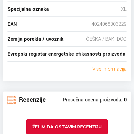
Specijalna oznaka
XL
EAN
4024068003229
Zemlja porekla / uvoznik
ČEŠKA / BAKI DOO
Evropski registar energetske efikasnosti proizvoda
Više informacija
Recenzije
Prosečna ocena proizvoda:
0
ŽELIM DA OSTAVIM RECENZIJU