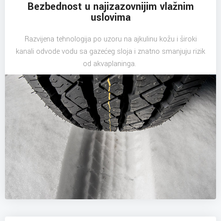
Bezbednost u najizazovnijim vlažnim
uslovima
Razvijena tehnologija po uzoru na ajkulinu kožu i široki
kanali odvode vodu sa gazećeg sloja i znatno smanjuju rizik
od akvaplaninga.