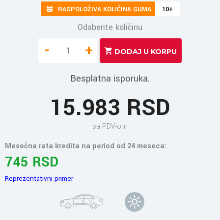
RASPOLOŽIVA KOLIČINA GUMA
10+
Odaberite količinu
-
+
Besplatna isporuka.
15.983 RSD
sa PDV-om
Mesečna rata kredita na period od 24 meseca:
745 RSD
Reprezentativni primer