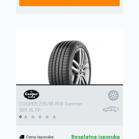
COOPER 235/45 R18 Summer
98Y XL FP
0
Besplatna isporuka
Cena isporuke: