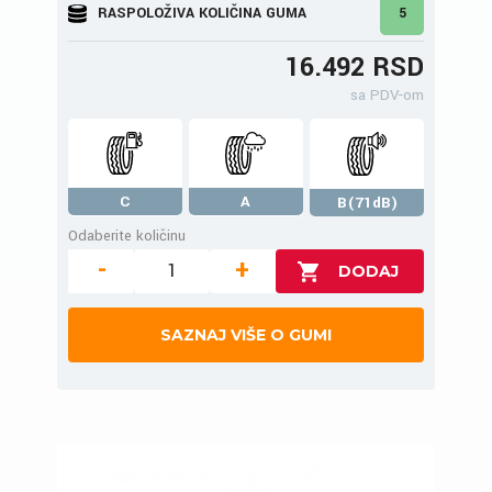
RASPOLOŽIVA KOLIČINA GUMA
5
16.492 RSD
sa PDV-om
C
A
B(71dB)
Odaberite količinu
-
+
SAZNAJ VIŠE O GUMI