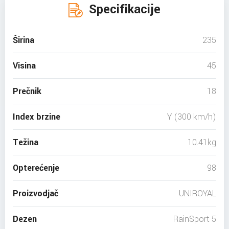
Specifikacije
Širina
235
Visina
45
Prečnik
18
Index brzine
Y (300 km/h)
Težina
10.41kg
Opterećenje
98
Proizvodjač
UNIROYAL
Dezen
RainSport 5