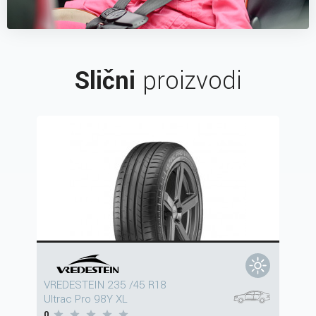
Slični
proizvodi
VREDESTEIN 235 /45 R18
Ultrac Pro 98Y XL
0