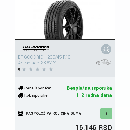
BF GOODRICH 235/45 R18
Advantage 2 98Y XL
0
Besplatna isporuka
Cena isporuke:
1-2 radna dana
Rok isporuke:
RASPOLOŽIVA KOLIČINA GUMA
9
16.146 RSD