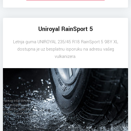
Uniroyal RainSport 5
Letnja guma UNIROYAL 235/45 R18 RainSport 5 98Y XL
dostupna je uz besplatnu isporuku na adresu vašeg
vulkanizera.