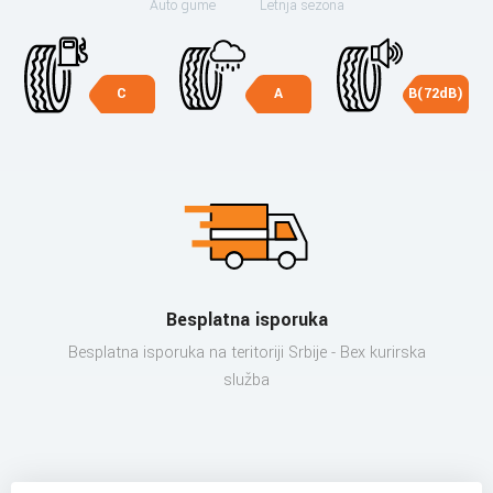
Auto gume
Letnja sezona
C
A
B(72dB)
Besplatna isporuka
Besplatna isporuka na teritoriji Srbije - Bex kurirska
služba