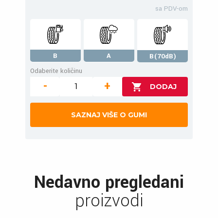
sa PDV-om
B
A
B(70dB)
Odaberite količinu
-
+
SAZNAJ VIŠE O GUMI
Nedavno pregledani
proizvodi