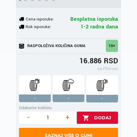
Besplatna isporuka
Cena isporuke:
1-2 radna dana
Rok isporuke:
RASPOLOŽIVA KOLIČINA GUMA
10+
16.886 RSD
sa PDV-om
-
-
-
Odaberite količinu
-
+
SAZNAJ VIŠE O GUMI