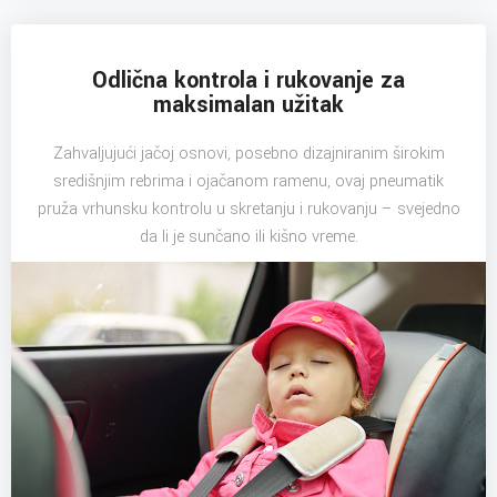
Odlična kontrola i rukovanje za
maksimalan užitak
Zahvaljujući jačoj osnovi, posebno dizajniranim širokim
središnjim rebrima i ojačanom ramenu, ovaj pneumatik
pruža vrhunsku kontrolu u skretanju i rukovanju – svejedno
da li je sunčano ili kišno vreme.