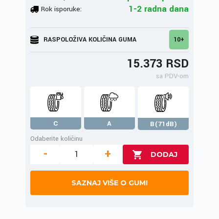
1-2 radna dana
Rok isporuke:
RASPOLOŽIVA KOLIČINA GUMA
10+
15.373 RSD
sa PDV-om
C
A
B(71dB)
Odaberite količinu
-
+
SAZNAJ VIŠE O GUMI