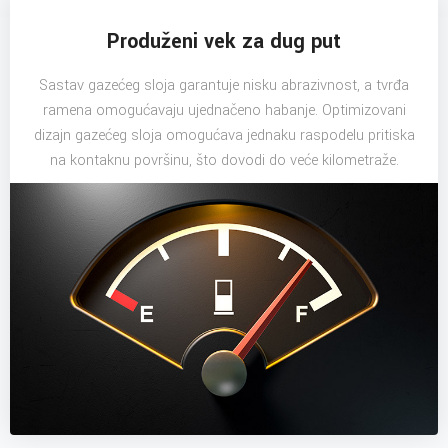
Produženi vek za dug put
Sastav gazećeg sloja garantuje nisku abrazivnost, a tvrđa
ramena omogućavaju ujednačeno habanje. Optimizovani
dizajn gazećeg sloja omogućava jednaku raspodelu pritiska
na kontaknu površinu, što dovodi do veće kilometraže.