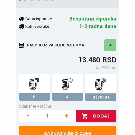
Besplatna isporuka
Cena isporuke:
1-2 radna dana
Rok isporuke:
RASPOLOŽIVA KOLIČINA GUMA
4
13.480 RSD
sa PDV-om
B
A
B(70dB)
Odaberite količinu
-
+
SAZNAJ VIŠE O GUMI