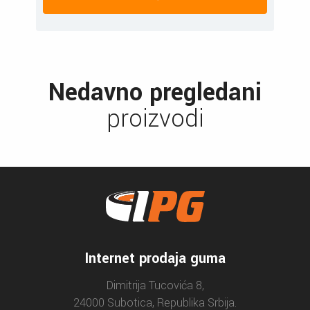
Nedavno pregledani
proizvodi
Internet prodaja guma
Dimitrija Tucovića 8,
24000 Subotica, Republika Srbija.