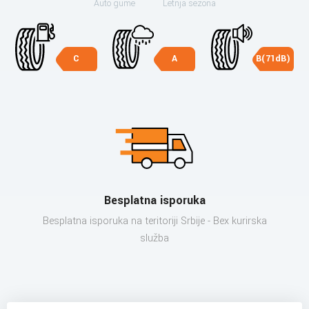
Auto gume
Letnja sezona
C
A
B(71dB)
Besplatna isporuka
Besplatna isporuka na teritoriji Srbije - Bex kurirska
služba