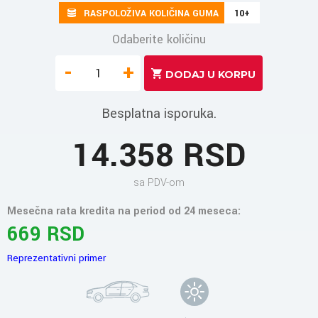
RASPOLOŽIVA KOLIČINA GUMA
10+
Odaberite količinu
-
+
Besplatna isporuka.
14.358 RSD
sa PDV-om
Mesečna rata kredita na period od 24 meseca:
669 RSD
Reprezentativni primer