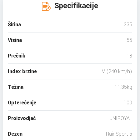
Specifikacije
Širina
235
Visina
55
Prečnik
18
Index brzine
V (240 km/h)
Težina
11.35kg
Opterećenje
100
Proizvodjač
UNIROYAL
Dezen
RainSport 5