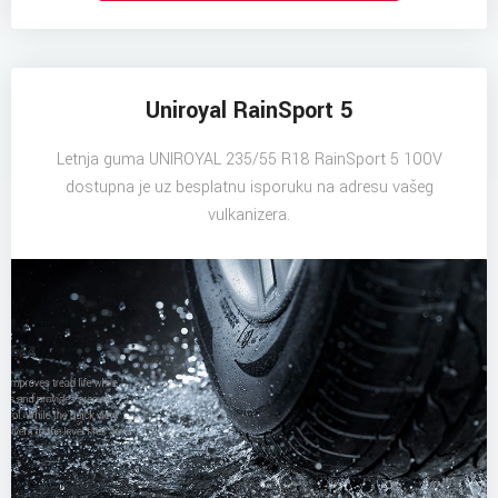
Uniroyal RainSport 5
Letnja guma UNIROYAL 235/55 R18 RainSport 5 100V
dostupna je uz besplatnu isporuku na adresu vašeg
vulkanizera.