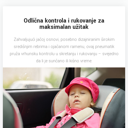
Odlična kontrola i rukovanje za
maksimalan užitak
Zahvaljujući jačoj osnovi, posebno dizajniranim širokim
središnjim rebrima i ojačanom ramenu, ovaj pneumatik
pruža vrhunsku kontrolu u skretanju i rukovanju – svejedno
da li je sunčano ili kišno vreme.