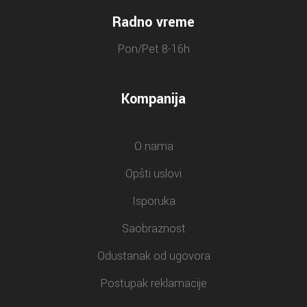
Radno vreme
Pon/Pet 8-16h
Kompanija
O nama
Opšti uslovi
Isporuka
Saobraznost
Odustanak od ugovora
Postupak reklamacije