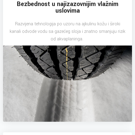
Bezbednost u najizazovnijim vlažnim
uslovima
Razvijena tehnologija po uzoru na ajkulinu kožu i široki
kanali odvode vodu sa gazećeg sloja i znatno smanjuju rizik
od akvaplaninga.