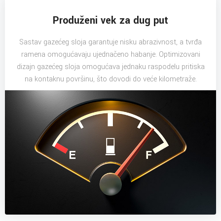
Produženi vek za dug put
Sastav gazećeg sloja garantuje nisku abrazivnost, a tvrđa
ramena omogućavaju ujednačeno habanje. Optimizovani
dizajn gazećeg sloja omogućava jednaku raspodelu pritiska
na kontaknu površinu, što dovodi do veće kilometraže.