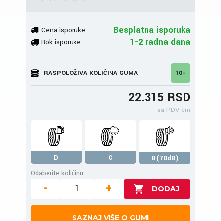
Besplatna isporuka
Cena isporuke:
1-2 radna dana
Rok isporuke:
RASPOLOŽIVA KOLIČINA GUMA
10+
22.315 RSD
sa PDV-om
D
C
B(70dB)
Odaberite količinu
-
+
SAZNAJ VIŠE O GUMI