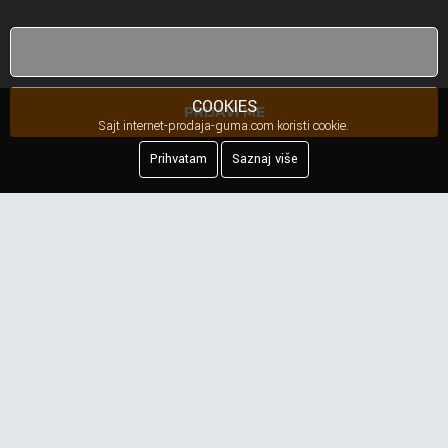
COOKIES
PRIJAVI ME
Sajt internet-prodaja-guma.com koristi cookie.
Prihvatam
Saznaj više