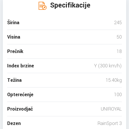
Specifikacije
Širina
245
Visina
50
Prečnik
18
Index brzine
Y (300 km/h)
Težina
15.40kg
Opterećenje
100
Proizvodjač
UNIROYAL
Dezen
RainSport 3