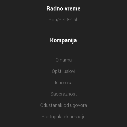
Radno vreme
Pon/Pet 8-16h
Kompanija
O nama
Opšti uslovi
Isporuka
Saobraznost
Odustanak od ugovora
Postupak reklamacije