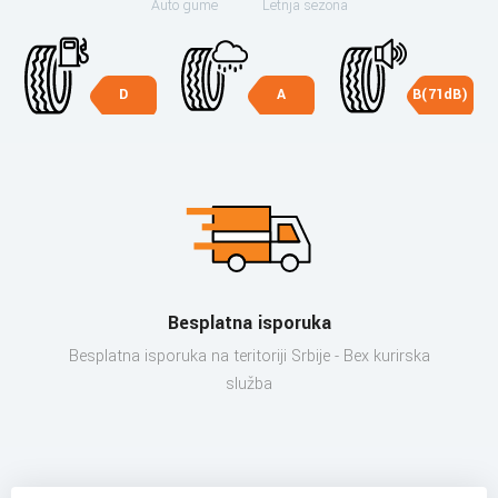
Auto gume
Letnja sezona
D
A
B(71dB)
Besplatna isporuka
Besplatna isporuka na teritoriji Srbije - Bex kurirska
služba