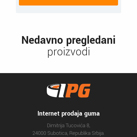
Nedavno pregledani
proizvodi
Internet prodaja guma
Dimitrija Tucovića 8,
24000 Subotica, Republika Srbija.