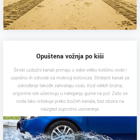
Opuštena vožnja po kiši
Široki uzdužni kanali primaju u sebe veliku količinu vode i
uspešno ih odvode sa mokrog kolovoza. Strelasti kanali za
odvođenje takođe zahvataju vodu. Kod velikih brzina,
orgomne sile učestvuju u naleganju gume na put. Zato se
voda lako istiskuje preko bočnih kanala, bez obzira na
naizgled suprotno usmerenje.