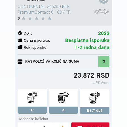
CONTINENTAL 245/50 R18
PremiumContact 6 100Y FR
0
2022
DOT:
Besplatna isporuka
Cena isporuke:
1-2 radna dana
Rok isporuke:
RASPOLOŽIVA KOLIČINA GUMA
3
23.872 RSD
sa PDV-om
C
A
B(71db)
Odaberite količinu