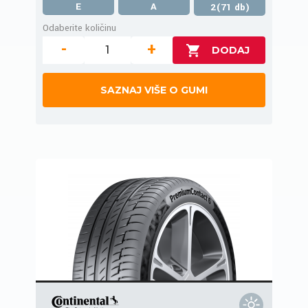
E
A
2(71 db)
Odaberite količinu
-
+
SAZNAJ VIŠE O GUMI