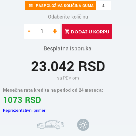
RASPOLOŽIVA KOLIČINA GUMA
4
Odaberite količinu
-
+
Besplatna isporuka.
23.042 RSD
sa PDV-om
Mesečna rata kredita na period od 24 meseca:
1073 RSD
Reprezentativni primer