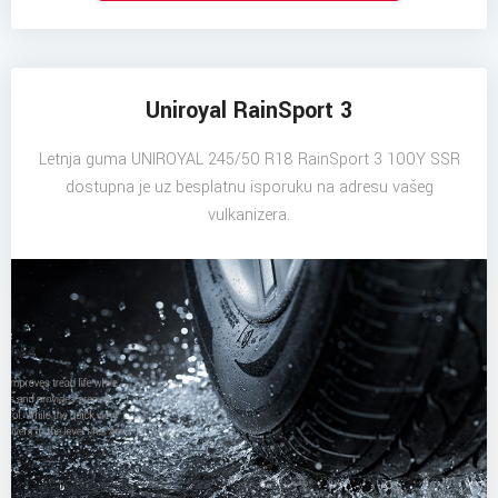
Uniroyal RainSport 3
Letnja guma UNIROYAL 245/50 R18 RainSport 3 100Y SSR
dostupna je uz besplatnu isporuku na adresu vašeg
vulkanizera.