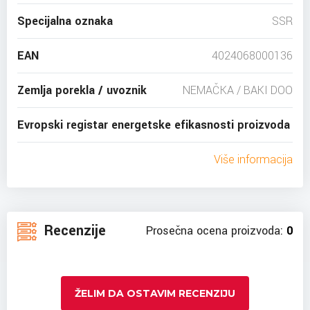
Specijalna oznaka
SSR
EAN
4024068000136
Zemlja porekla / uvoznik
NEMAČKA / BAKI DOO
Evropski registar energetske efikasnosti proizvoda
Više informacija
Recenzije
Prosečna ocena proizvoda:
0
ŽELIM DA OSTAVIM RECENZIJU