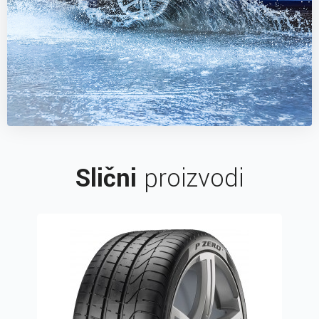
Slični
proizvodi