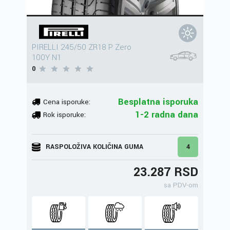
PIRELLI 245/50 ZR18 P Zero
100Y N1
0
Besplatna isporuka
Cena isporuke:
1-2 radna dana
Rok isporuke:
RASPOLOŽIVA KOLIČINA GUMA
4
23.287 RSD
sa PDV-om