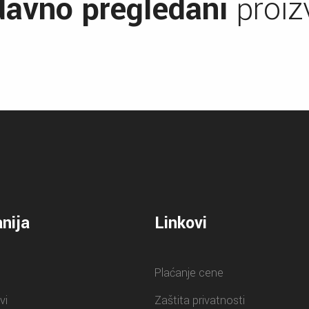
avno pregledani
proiz
nija
Linkovi
Plaćanje cene
vi
Zaštita privatnosti