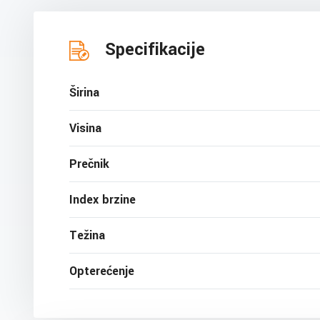
Specifikacije
Širina
Visina
Prečnik
Index brzine
Težina
Opterećenje