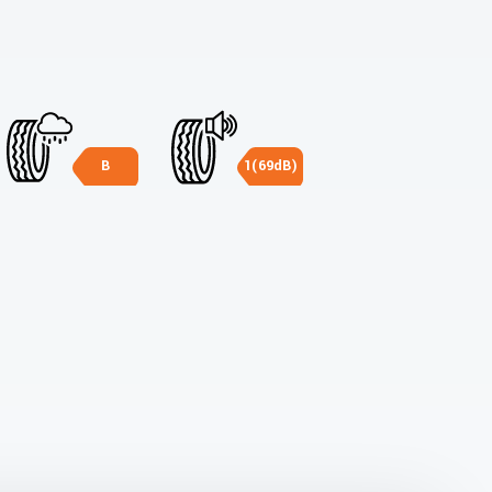
B
1(69dB)