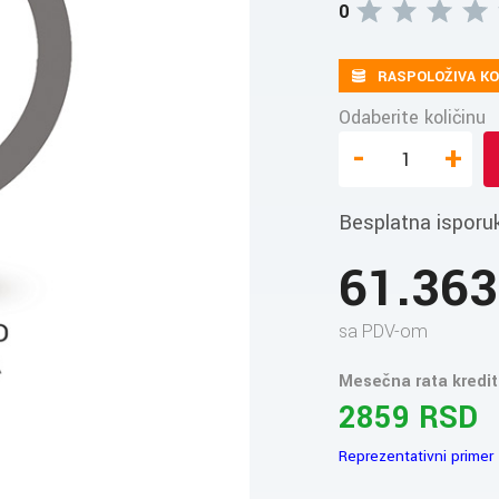
0
RASPOLOŽIVA KO
Odaberite količinu
-
+
Besplatna isporu
61.36
sa PDV-om
Mesečna rata kredit
2859 RSD
Reprezentativni primer