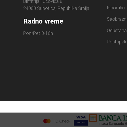
Dimitrija Tucovića 8,
Isporuka
24000 Subotica, Republika Srbija.
Saobrazn
Radno vreme
Odustana
Pon/Pet 8-16h
Postupak 