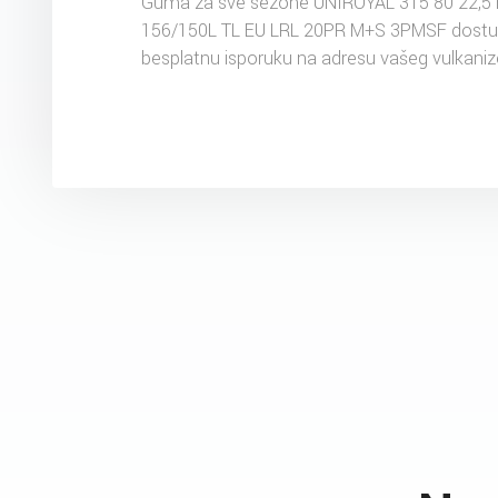
Guma za sve sezone UNIROYAL 315 80 22,5
156/150L TL EU LRL 20PR M+S 3PMSF dostup
besplatnu isporuku na adresu vašeg vulkaniz