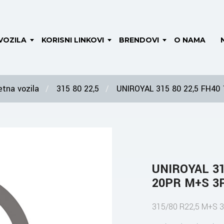
VOZILA
KORISNI LINKOVI
BRENDOVI
O NAMA
tna vozila
315 80 22,5
UNIROYAL 315 80 22,5 FH40
UNIROYAL 31
20PR M+S 3
315/80 R22,5 M+S 