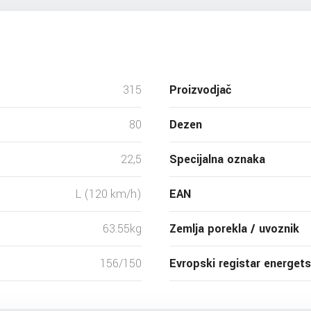
315
Proizvodjač
80
Dezen
22,5
Specijalna oznaka
L (120 km/h)
EAN
63.55kg
Zemlja porekla / uvoznik
156/150
Evropski registar energet