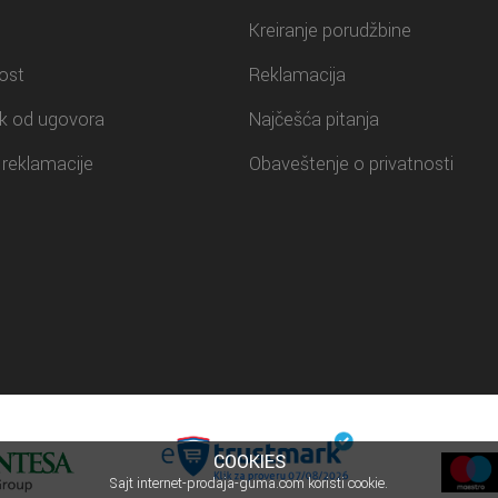
Kreiranje porudžbine
ost
Reklamacija
k od ugovora
Najčešća pitanja
reklamacije
Obaveštenje o privatnosti
COOKIES
Sajt internet-prodaja-guma.com koristi cookie.