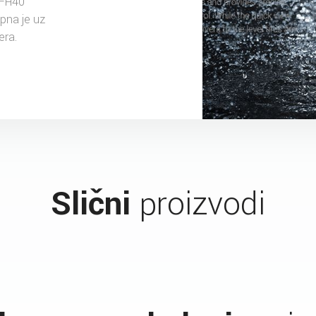
 FH40
na je uz
era.
Slični
proizvodi