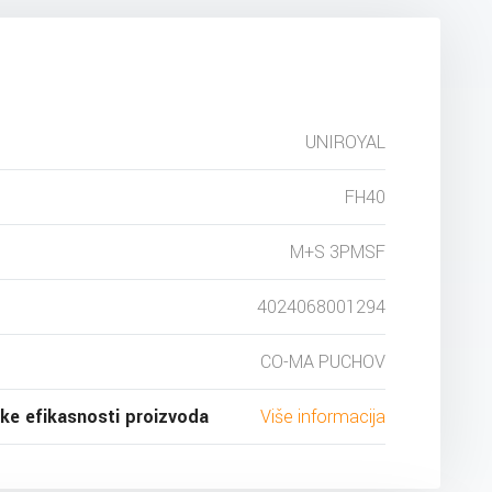
UNIROYAL
FH40
M+S 3PMSF
4024068001294
CO-MA PUCHOV
ske efikasnosti proizvoda
Više informacija