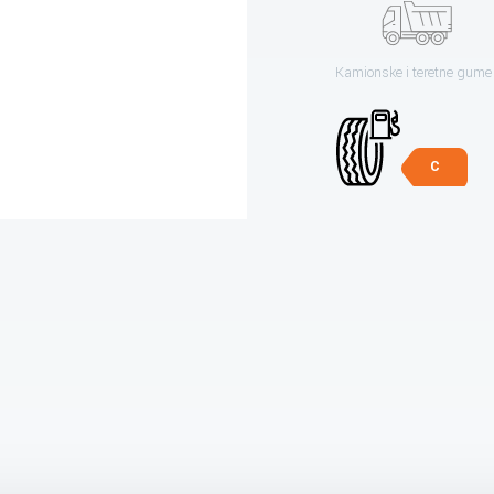
Kamionske i teretne gume
C