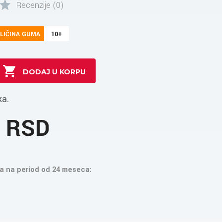
Recenzije (0)
LIČINA GUMA
10+
ka.
3 RSD
a na period od 24 meseca: