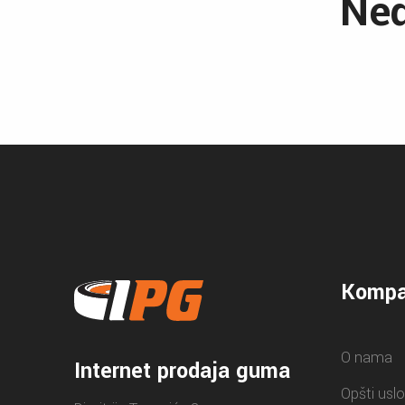
Ned
Kompa
O nama
Internet prodaja guma
Opšti uslo