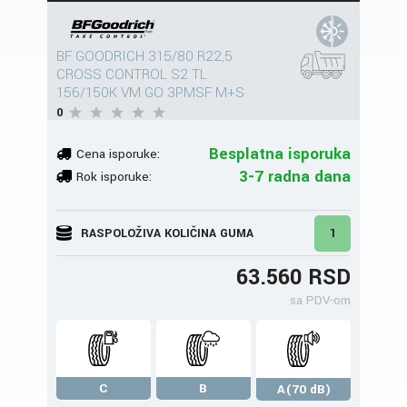
BF GOODRICH 315/80 R22,5
CROSS CONTROL S2 TL
156/150K VM GO 3PMSF M+S
0
Besplatna isporuka
Cena isporuke:
3-7 radna dana
Rok isporuke:
RASPOLOŽIVA KOLIČINA GUMA
1
63.560 RSD
sa PDV-om
C
B
A(70 dB)