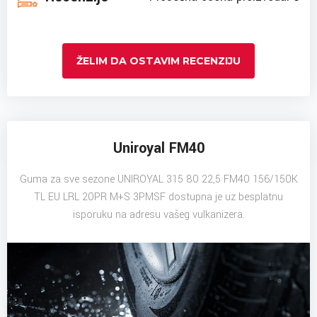
ŽELIM DA OSTAVIM RECENZIJU
Uniroyal FM40
Guma za sve sezone UNIROYAL 315 80 22,5 FM40 156/150K
TL EU LRL 20PR M+S 3PMSF dostupna je uz besplatnu
isporuku na adresu vašeg vulkanizera.