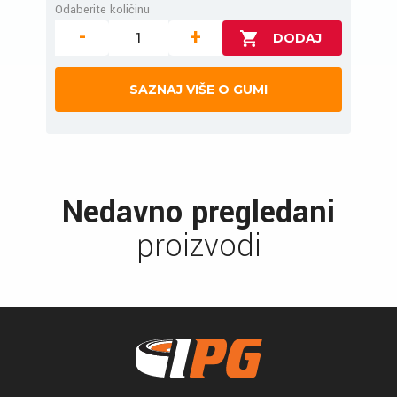
Odaberite količinu
-
+
SAZNAJ VIŠE O GUMI
Nedavno pregledani
proizvodi