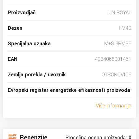
Proizvodjač
UNIROYAL
Dezen
FM40
Specijalna oznaka
M+S 3PMSF
EAN
4024068001461
Zemlja porekla / uvoznik
OTROKOVICE
Evropski registar energetske efikasnosti proizvoda
Više informacija
Recenzije
Prosečna ocena proizvoda:
0