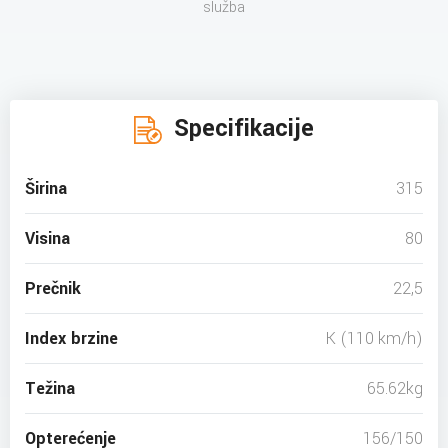
služba
Specifikacije
Širina
315
Visina
80
Prečnik
22,5
Index brzine
K (110 km/h)
Težina
65.62kg
Opterećenje
156/150