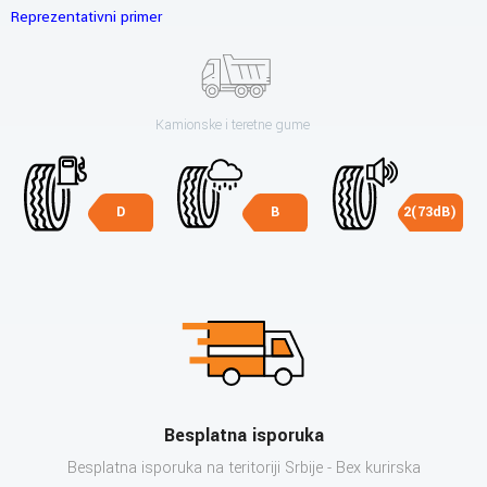
Reprezentativni primer
Kamionske i teretne gume
D
B
2(73dB)
Besplatna isporuka
Besplatna isporuka na teritoriji Srbije - Bex kurirska