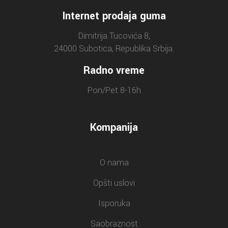
Internet prodaja guma
Dimitrija Tucovića 8,
24000 Subotica, Republika Srbija.
Radno vreme
Pon/Pet 8-16h
Kompanija
O nama
Opšti uslovi
Isporuka
Saobraznost