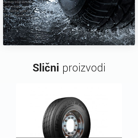
Slični
proizvodi