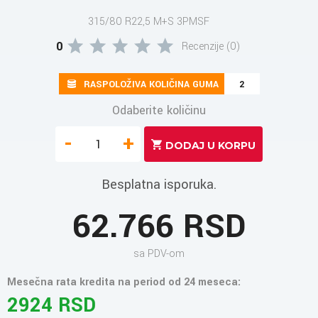
315/80 R22,5 M+S 3PMSF
0
Recenzije (0)
RASPOLOŽIVA KOLIČINA GUMA
2
Odaberite količinu
-
+
Besplatna isporuka.
62.766 RSD
sa PDV-om
Mesečna rata kredita na period od 24 meseca:
2924 RSD