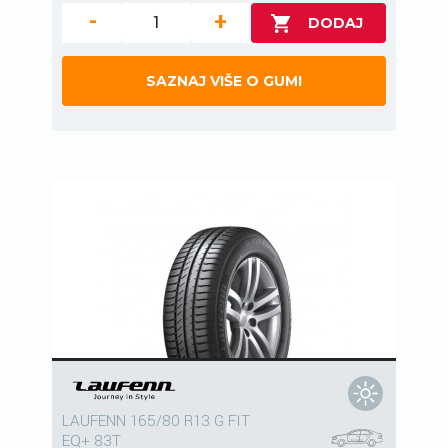
-
+
SAZNAJ VIŠE O GUMI
LAUFENN 165/80 R13 G FIT
EQ+ 83T