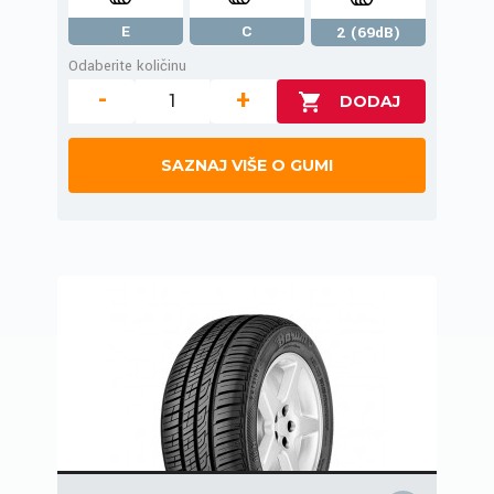
E
C
2 (69dB)
Odaberite količinu
-
+
SAZNAJ VIŠE O GUMI