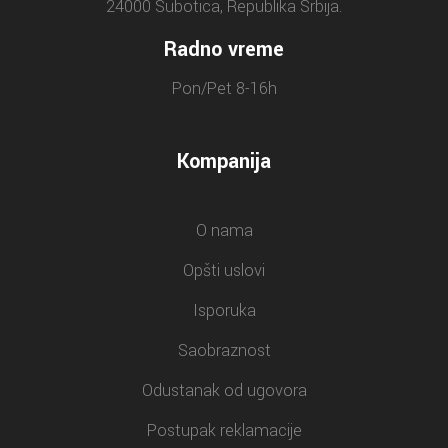
24000 Subotica, Republika Srbija.
Radno vreme
Pon/Pet 8-16h
Kompanija
O nama
Opšti uslovi
Isporuka
Saobraznost
Odustanak od ugovora
Postupak reklamacije