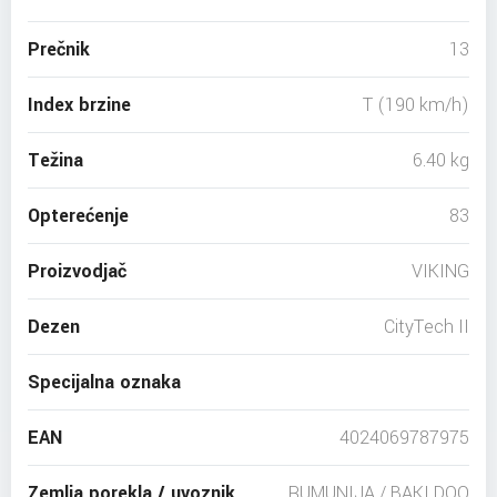
Prečnik
13
Index brzine
T (190 km/h)
Težina
6.40 kg
Opterećenje
83
Proizvodjač
VIKING
Dezen
CityTech II
Specijalna oznaka
EAN
4024069787975
Zemlja porekla / uvoznik
RUMUNIJA / BAKI DOO