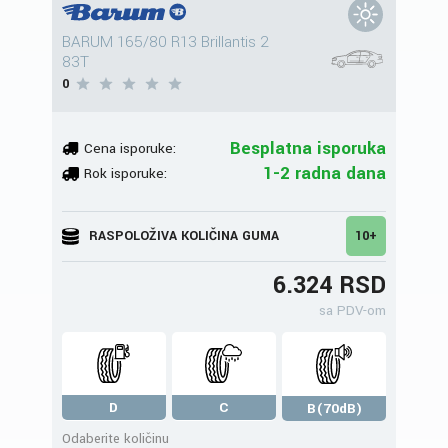
BARUM 165/80 R13 Brillantis 2
83T
0
Besplatna isporuka
Cena isporuke:
1-2 radna dana
Rok isporuke:
RASPOLOŽIVA KOLIČINA GUMA
10+
6.324 RSD
sa PDV-om
D
C
B(70dB)
Odaberite količinu