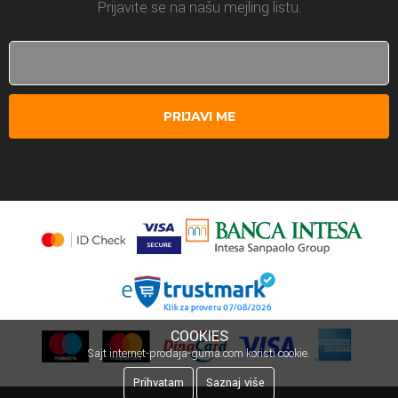
Prijavite se na našu mejling listu.
PRIJAVI ME
COOKIES
Sajt internet-prodaja-guma.com koristi cookie.
Prihvatam
Saznaj više