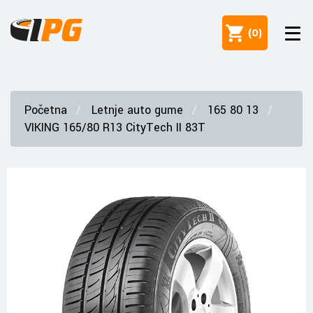
(
0
)
Početna
Letnje auto gume
165 80 13
VIKING 165/80 R13 CityTech II 83T