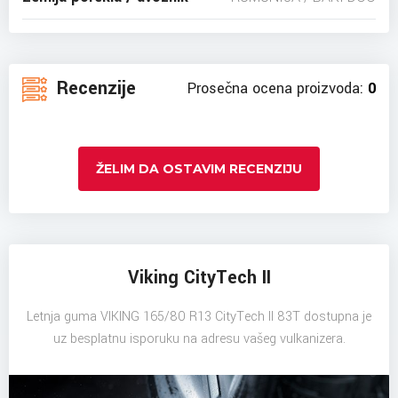
Recenzije
Prosečna ocena proizvoda:
0
ŽELIM DA OSTAVIM RECENZIJU
Viking CityTech II
Letnja guma VIKING 165/80 R13 CityTech II 83T dostupna je
uz besplatnu isporuku na adresu vašeg vulkanizera.