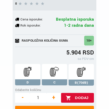
0
Besplatna isporuka
Cena isporuke:
1-2 radna dana
Rok isporuke:
RASPOLOŽIVA KOLIČINA GUMA
10+
5.904 RSD
sa PDV-om
D
C
B(70dB)
Odaberite količinu
-
+