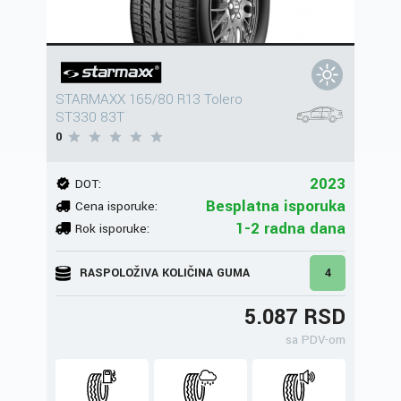
STARMAXX 165/80 R13 Tolero
ST330 83T
0
2023
DOT:
Besplatna isporuka
Cena isporuke:
1-2 radna dana
Rok isporuke:
RASPOLOŽIVA KOLIČINA GUMA
4
5.087 RSD
sa PDV-om