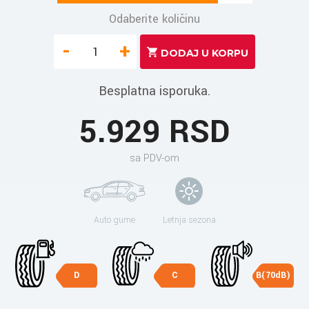
Odaberite količinu
-
+
Besplatna isporuka.
5.929 RSD
sa PDV-om
Auto gume
Letnja sezona
D
C
B(70dB)