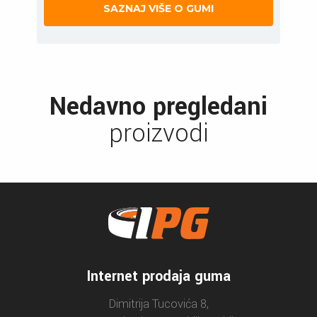
SAZNAJ VIŠE O GUMI
Nedavno pregledani
proizvodi
Internet prodaja guma
Dimitrija Tucovića 8,