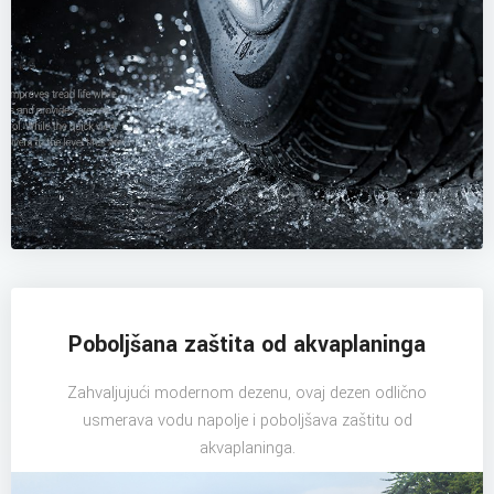
Poboljšana zaštita od akvaplaninga
Zahvaljujući modernom dezenu, ovaj dezen odlično
usmerava vodu napolje i poboljšava zaštitu od
akvaplaninga.