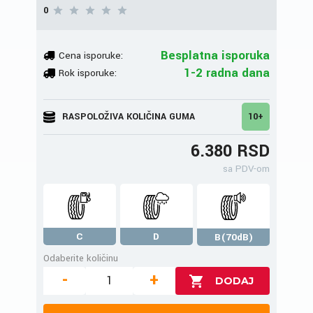
0
Besplatna isporuka
Cena isporuke:
1-2 radna dana
Rok isporuke:
RASPOLOŽIVA KOLIČINA GUMA
10+
6.380 RSD
sa PDV-om
C
D
B(70dB)
Odaberite količinu
-
+