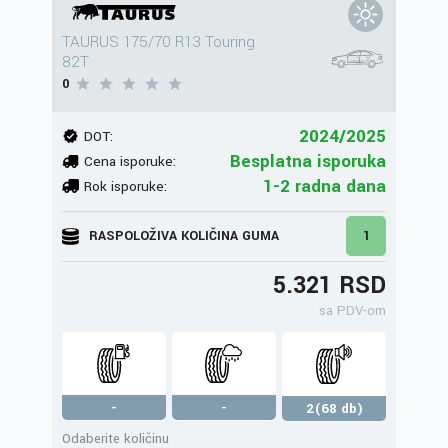
TAURUS 175/70 R13 Touring
82T
0
2024/2025
DOT:
Besplatna isporuka
Cena isporuke:
1-2 radna dana
Rok isporuke:
RASPOLOŽIVA KOLIČINA GUMA
1
5.321 RSD
sa PDV-om
-
-
2(68 db)
Odaberite količinu