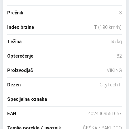
Prečnik
13
Index brzine
T (190 km/h)
Težina
65 kg
Opterećenje
82
Proizvodjač
VIKING
Dezen
CityTech II
Specijalna oznaka
EAN
4024069551057
Zemlja porekla / uvoznik
ČEŠKA / BAKI DOO