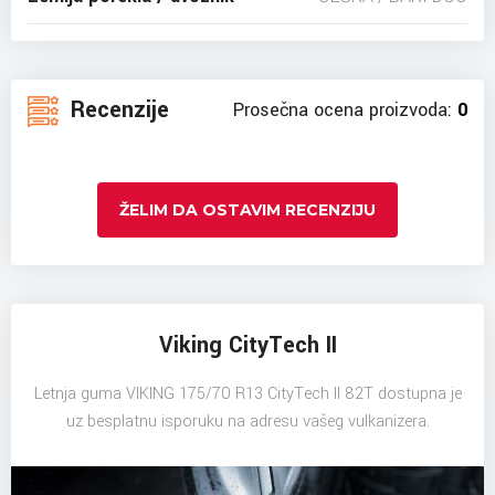
Recenzije
Prosečna ocena proizvoda:
0
ŽELIM DA OSTAVIM RECENZIJU
Viking CityTech II
Letnja guma VIKING 175/70 R13 CityTech II 82T dostupna je
uz besplatnu isporuku na adresu vašeg vulkanizera.