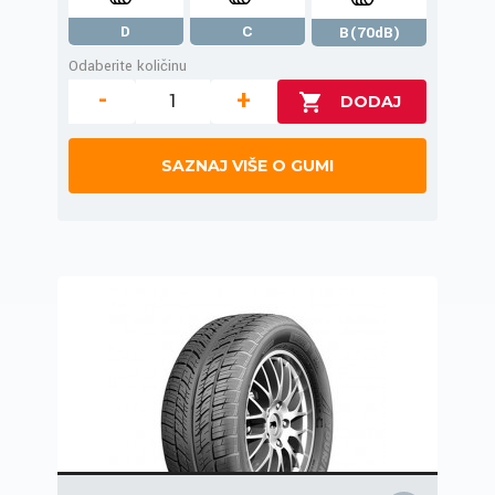
D
C
B(70dB)
Odaberite količinu
-
+
SAZNAJ VIŠE O GUMI