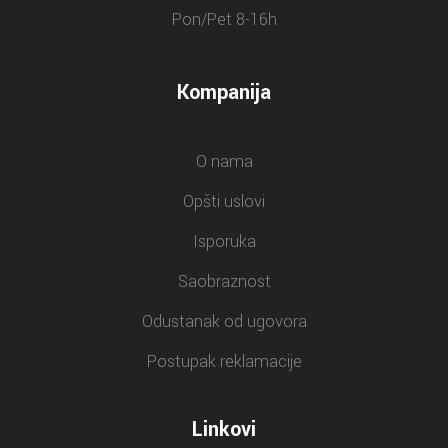
Pon/Pet 8-16h
Kompanija
O nama
Opšti uslovi
Isporuka
Saobraznost
Odustanak od ugovora
Postupak reklamacije
Linkovi