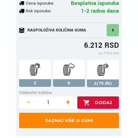
Besplatna isporuka
Cena isporuke:
1-2 radna dana
Rok isporuke:
RASPOLOŽIVA KOLIČINA GUMA
6
6.212 RSD
sa PDV-om
E
B
2(70 dB)
Odaberite količinu
-
+
SAZNAJ VIŠE O GUMI