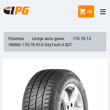
(
0
)
Početna
Letnje auto gume
175 70 13
VIKING 175/70 R13 CityTech II 82T