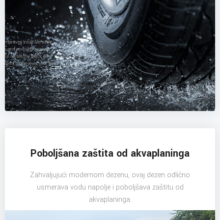
Poboljšana zaštita od akvaplaninga
Zahvaljujući modernom dezenu, ovaj dezen odlično
usmerava vodu napolje i poboljšava zaštitu od
akvaplaninga.