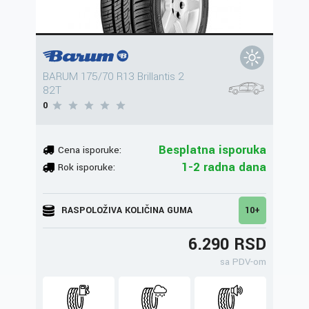
BARUM 175/70 R13 Brillantis 2
82T
0
Besplatna isporuka
Cena isporuke:
1-2 radna dana
Rok isporuke:
RASPOLOŽIVA KOLIČINA GUMA
10+
6.290 RSD
sa PDV-om