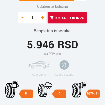
Odaberite količinu
-
+
Besplatna isporuka.
5.946 RSD
sa PDV-om
Auto gume
Letnja sezona
D
C
B(70dB)