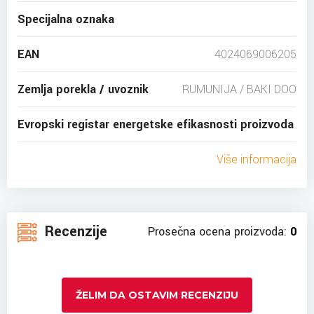
Specijalna oznaka
EAN
4024069006205
Zemlja porekla / uvoznik
RUMUNIJA / BAKI DOO
Evropski registar energetske efikasnosti proizvoda
Više informacija
Recenzije
Prosečna ocena proizvoda:
0
ŽELIM DA OSTAVIM RECENZIJU