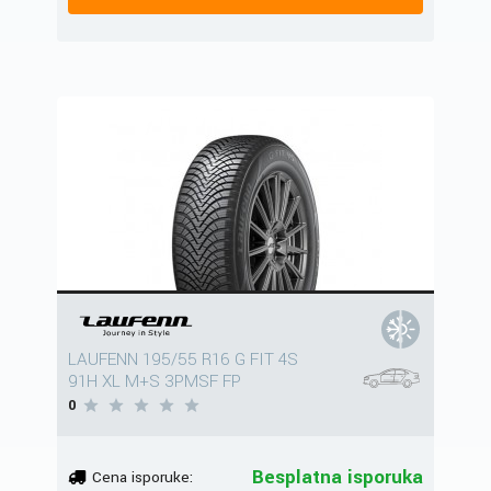
LAUFENN 195/55 R16 G FIT 4S
91H XL M+S 3PMSF FP
0
Besplatna isporuka
Cena isporuke: