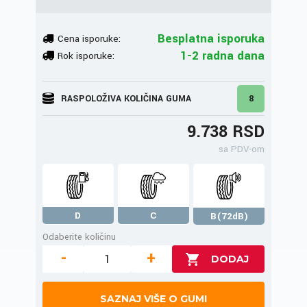
Besplatna isporuka
Cena isporuke:
1-2 radna dana
Rok isporuke:
RASPOLOŽIVA KOLIČINA GUMA
8
9.738 RSD
sa PDV-om
D
C
B(72dB)
Odaberite količinu
-
+
SAZNAJ VIŠE O GUMI