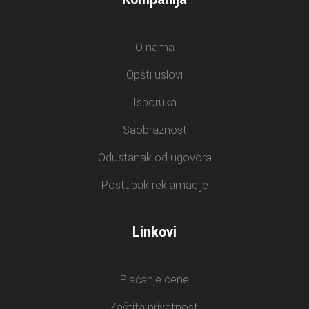
O nama
Opšti uslovi
Isporuka
Saobraznost
Odustanak od ugovora
Postupak reklamacije
Linkovi
Plaćanje cene
Zaštita privatnosti