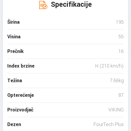
Specifikacije
Širina
195
Visina
55
Prečnik
16
Index brzine
H (210 km/h)
Težina
7.66kg
Opterećenje
87
Proizvodjač
VIKING
Dezen
FourTech Plus