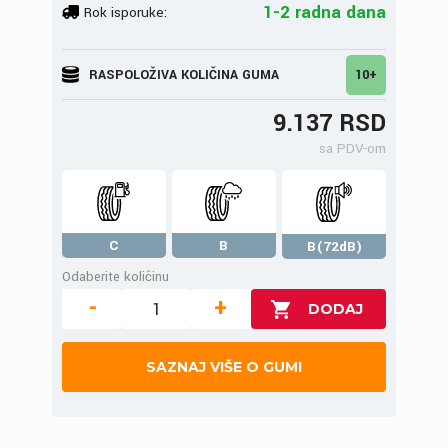
1-2 radna dana
Rok isporuke:
RASPOLOŽIVA KOLIČINA GUMA
10+
9.137 RSD
sa PDV-om
C
B
B(72dB)
Odaberite količinu
-
+
SAZNAJ VIŠE O GUMI