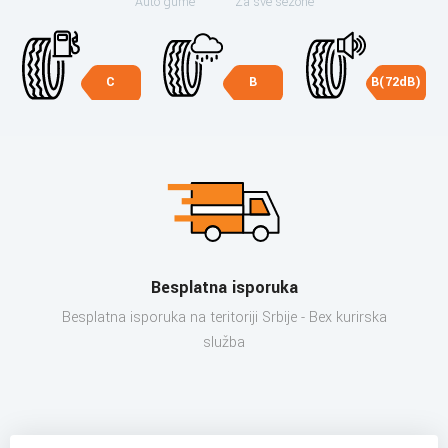
Auto gume
Za sve sezone
C
B
B(72dB)
Besplatna isporuka
Besplatna isporuka na teritoriji Srbije - Bex kurirska
služba