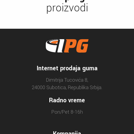
proizvodi
Internet prodaja guma
Dimitrija Tucovića 8,
24000 Subotica, Republika Srbija.
Radno vreme
Pon/Pet 8-16h
Kompanija