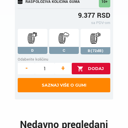
RASPOLOŽIVA KOLIČINA GUMA
10+
9.377 RSD
sa PDV-om
D
C
B(72dB)
Odaberite količinu
-
+
SAZNAJ VIŠE O GUMI
Nedavno pregledani