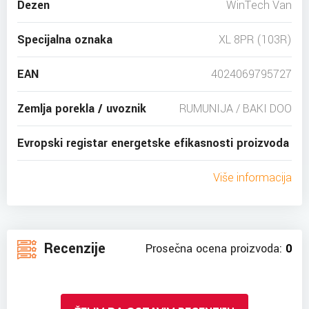
Dezen
WinTech Van
Specijalna oznaka
XL 8PR (103R)
EAN
4024069795727
Zemlja porekla / uvoznik
RUMUNIJA / BAKI DOO
Evropski registar energetske efikasnosti proizvoda
Više informacija
Recenzije
Prosečna ocena proizvoda:
0