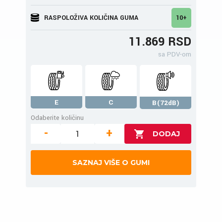
RASPOLOŽIVA KOLIČINA GUMA
10+
11.869 RSD
sa PDV-om
E
C
B(72dB)
Odaberite količinu
-
+
SAZNAJ VIŠE O GUMI