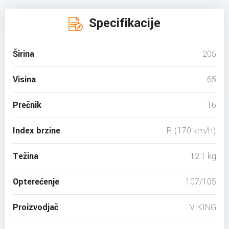
Specifikacije
Širina
205
Visina
65
Prečnik
16
Index brzine
R (170 km/h)
Težina
12.1 kg
Opterećenje
107/105
Proizvodjač
VIKING