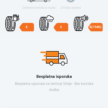
Dostavno/minibus vozilo
Zimska sezona
E
C
B(73dB)
Besplatna isporuka
Besplatna isporuka na teritoriji Srbije - Bex kurirska
služba