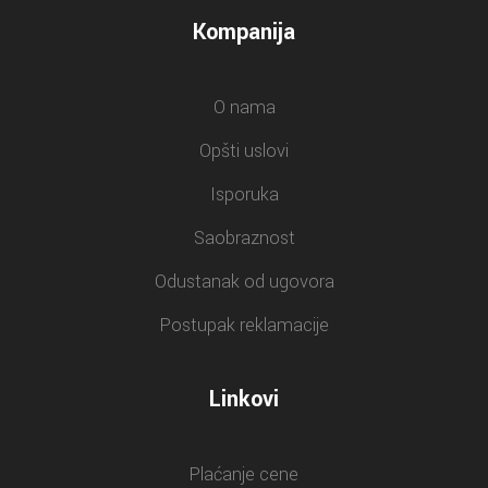
Kompanija
O nama
Opšti uslovi
Isporuka
Saobraznost
Odustanak od ugovora
Postupak reklamacije
Linkovi
Plaćanje cene