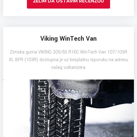
ŽELIM DA OSTAVIM RECENZIJU
Viking WinTech Van
Zimska guma VIKING 205/65 R16C WinTech Van 107/105R
XL 8PR (103R) dostupna je uz besplatnu isporuku na adresu
vašeg vulkanizera.