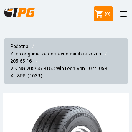
(
0
)
Početna
Zimske gume za dostavno minibus vozilo
205 65 16
VIKING 205/65 R16C WinTech Van 107/105R
XL 8PR (103R)