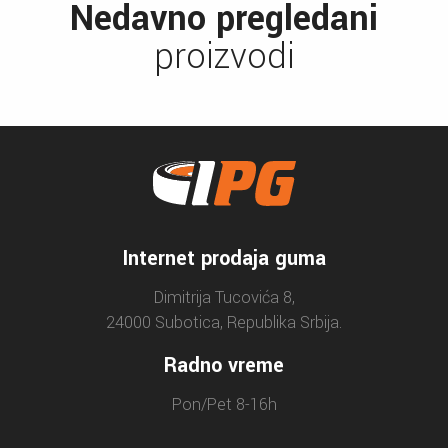
Nedavno pregledani
proizvodi
Internet prodaja guma
Dimitrija Tucovića 8,
24000 Subotica, Republika Srbija.
Radno vreme
Pon/Pet 8-16h