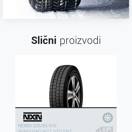
Slični
proizvodi
NEXEN 205/65 R16
WINGUARD WT1 107/105T