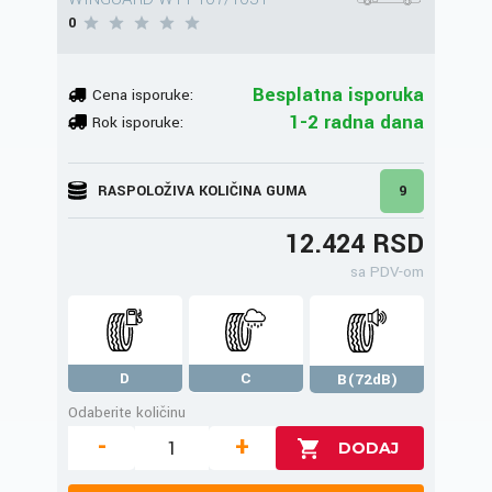
0
Besplatna isporuka
Cena isporuke:
1-2 radna dana
Rok isporuke:
RASPOLOŽIVA KOLIČINA GUMA
9
12.424 RSD
sa PDV-om
D
C
B(72dB)
Odaberite količinu
-
+