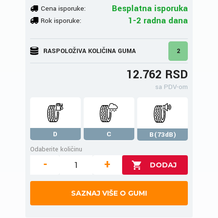
Besplatna isporuka
Cena isporuke:
1-2 radna dana
Rok isporuke:
RASPOLOŽIVA KOLIČINA GUMA
2
12.762 RSD
sa PDV-om
D
C
B(73dB)
Odaberite količinu
-
+
SAZNAJ VIŠE O GUMI